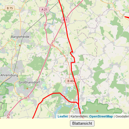
| Kartendaten:
| Geodaten
Leaflet
OpenStreetMap