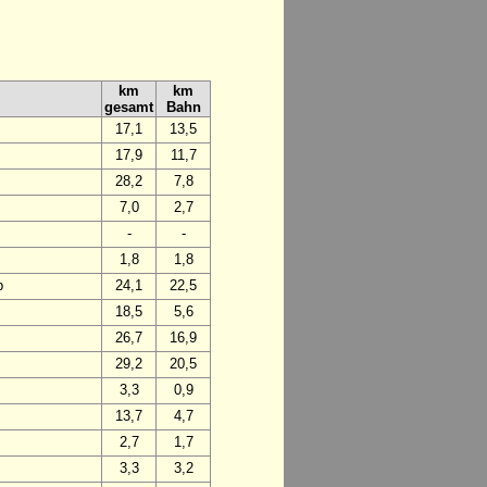
km
km
gesamt
Bahn
17,1
13,5
17,9
11,7
28,2
7,8
7,0
2,7
-
-
1,8
1,8
p
24,1
22,5
18,5
5,6
26,7
16,9
29,2
20,5
3,3
0,9
13,7
4,7
2,7
1,7
3,3
3,2