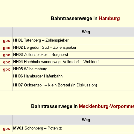
Bahntrassenwege in
Hamburg
Weg
HH01
Tatenberg – Zollenspieker
gpx
HH02
Bergedorf Süd – Zollenspieker
gpx
HH03
Zollenspieker – Borghorst
gpx
HH04
Hochbahnwanderweg: Volksdorf – Wohldorf
gpx
HH05
Wilhelmsburg
gpx
HH06
Hamburger Hafenbahn
HH07
Ochsenzoll – Klein Borstel (in Diskussion)
Bahntrassenwege in
Mecklenburg-Vorpomm
Weg
MV01
Schönberg – Pötenitz
gpx