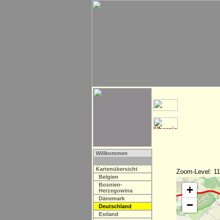
Willkommen
Kartenübersicht
Zoom-Level: 11
Belgien
Bosnien-
+
Herzegowina
Dänemark
−
Deutschland
Estland