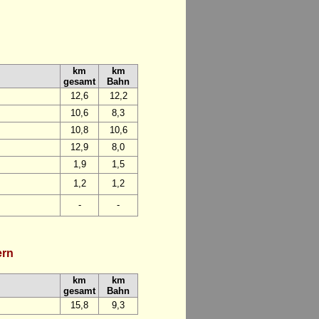
km
km
gesamt
Bahn
12,6
12,2
10,6
8,3
10,8
10,6
12,9
8,0
1,9
1,5
1,2
1,2
-
-
ern
km
km
gesamt
Bahn
15,8
9,3