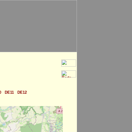
0
DE11
DE12