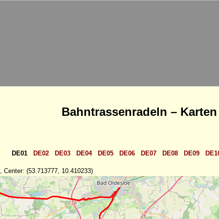
Bahntrassenradeln – Karten
DE01
DE02
DE03
DE04
DE05
DE06
DE07
DE08
DE09
DE1
, Center: (53.713777, 10.410233)