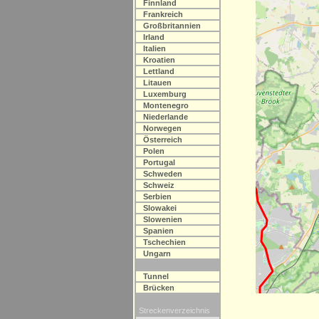
Finnland
Frankreich
Großbritannien
Irland
Italien
Kroatien
Lettland
Litauen
Luxemburg
Montenegro
Niederlande
Norwegen
Österreich
Polen
Portugal
Schweden
Schweiz
Serbien
Slowakei
Slowenien
Spanien
Tschechien
Ungarn
Tunnel
Brücken
Streckenverzeichnis