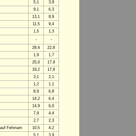
5,1
3,8
9,1
6,3
13,1
8,9
11,5
9,4
1,5
1,3
-
-
28,4
22,8
1,9
1,7
25,0
17,9
19,2
17,8
3,1
2,1
1,2
1,1
8,9
6,8
14,2
6,4
14,9
6,0
7,9
4,4
2,7
2,3
 auf Fehmarn
10,5
4,2
5,1
3,9