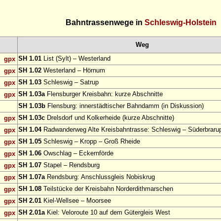
Bahntrassenwege in
Schleswig-Holstein
Weg
SH 1.01
List (Sylt) – Westerland
gpx
SH 1.02
Westerland – Hörnum
gpx
SH 1.03
Schleswig – Satrup
gpx
SH 1.03a
Flensburger Kreisbahn: kurze Abschnitte
gpx
SH 1.03b
Flensburg: innerstädtischer Bahndamm (in Diskussion)
SH 1.03c
Drelsdorf und Kolkerheide (kurze Abschnitte)
gpx
SH 1.04
Radwanderweg Alte Kreisbahntrasse: Schleswig – Süderbraru
gpx
SH 1.05
Schleswig – Kropp – Groß Rheide
gpx
SH 1.06
Owschlag – Eckernförde
gpx
SH 1.07
Stapel – Rendsburg
gpx
SH 1.07a
Rendsburg: Anschlussgleis Nobiskrug
gpx
SH 1.08
Teilstücke der Kreisbahn Norderdithmarschen
gpx
SH 2.01
Kiel-Wellsee – Moorsee
gpx
SH 2.01a
Kiel: Veloroute 10 auf dem Gütergleis West
gpx