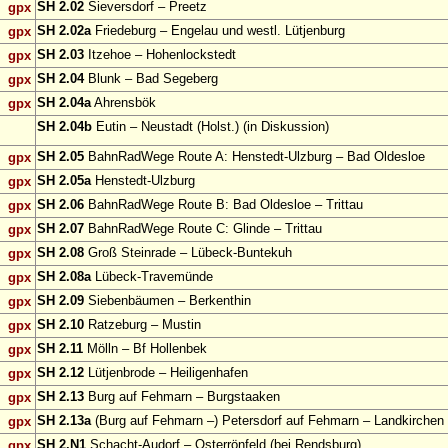
SH 2.02
Sieversdorf – Preetz
gpx
SH 2.02a
Friedeburg – Engelau und westl. Lütjenburg
gpx
SH 2.03
Itzehoe – Hohenlockstedt
gpx
SH 2.04
Blunk – Bad Segeberg
gpx
SH 2.04a
Ahrensbök
gpx
SH 2.04b
Eutin – Neustadt (Holst.) (in Diskussion)
SH 2.05
BahnRadWege Route A: Henstedt-Ulzburg – Bad Oldesloe
gpx
SH 2.05a
Henstedt-Ulzburg
gpx
SH 2.06
BahnRadWege Route B: Bad Oldesloe – Trittau
gpx
SH 2.07
BahnRadWege Route C: Glinde – Trittau
gpx
SH 2.08
Groß Steinrade – Lübeck-Buntekuh
gpx
SH 2.08a
Lübeck-Travemünde
gpx
SH 2.09
Siebenbäumen – Berkenthin
gpx
SH 2.10
Ratzeburg – Mustin
gpx
SH 2.11
Mölln – Bf Hollenbek
gpx
SH 2.12
Lütjenbrode – Heiligenhafen
gpx
SH 2.13
Burg auf Fehmarn – Burgstaaken
gpx
SH 2.13a
(Burg auf Fehmarn –) Petersdorf auf Fehmarn – Landkirchen
gpx
SH 2.N1
Schacht-Audorf – Osterrönfeld (bei Rendsburg)
gpx