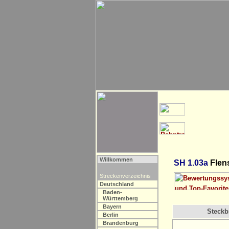
Willkommen
SH 1.03a
Flens
Streckenverzeichnis
Deutschland
Baden-
Württemberg
Bayern
Steckbr
Berlin
Brandenburg