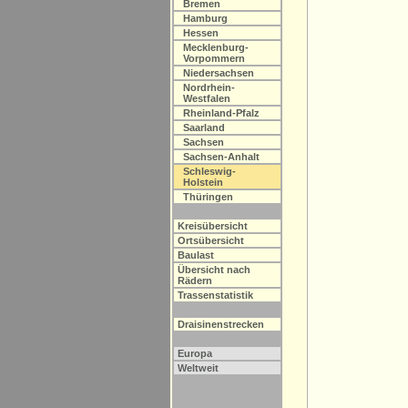
Bremen
Hamburg
Hessen
Mecklenburg-
Vorpommern
Niedersachsen
Nordrhein-
Westfalen
Rheinland-Pfalz
Saarland
Sachsen
Sachsen-Anhalt
Schleswig-
Holstein
Thüringen
Kreisübersicht
Ortsübersicht
Baulast
Übersicht nach
Rädern
Trassenstatistik
Draisinenstrecken
Europa
Weltweit