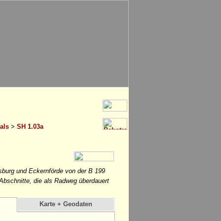
als
>
SH 1.03a
sburg und Eckernförde von der B 199
Abschnitte, die als Radweg überdauert
Karte + Geodaten