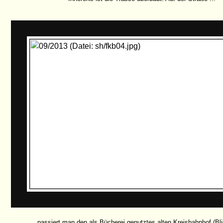
... passiert man den als Bücherei genutztes alten Kreisbahnhof (Bli