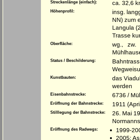
ca. 32,6 
Streckenlänge (einfach):
insg. lang
Höhenprofil:
NN) zum e
Langula (2
Trasse ku
wg., zw.
Oberfläche:
Mühlhause
Bahntrass
Status / Beschilderung:
Wegweisun
das Viadu
Kunstbauten:
werden
6736 / Mü
Eisenbahnstrecke:
1911 (Apri
Eröffnung der Bahnstrecke:
26. Mai 19
Stilllegung der Bahnstrecke:
Normannste
1999-20
Eröffnung des Radwegs:
2005: As