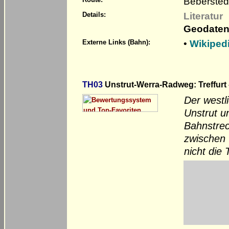
Bebersted
Literatur
Details:
Geodaten
•
Wikiped
Externe Links (Bahn):
TH03
Unstrut-Werra-Radweg: Treffurt
Der westl
Unstrut u
Bahnstrec
zwischen 
nicht die 