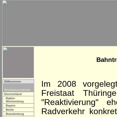
Bahntr
Im 2008 vorgeleg
Willkommen
Streckenverzeichnis
Freistaat Thürin
Deutschland
Baden-
"Reaktivierung" e
Württemberg
Bayern
Radverkehr konkreti
Berlin
Brandenburg