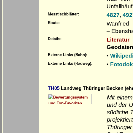
Unfallhäuf
4827
,
492
Messtischblätter:
Wanfried –
Route:
– Ebensha
Literatur
Details:
Geodaten
•
Wikiped
Externe Links (Bahn):
•
Fotodok
Externe Links (Radweg):
TH05
Landweg Thüringer Becken (ehem
Mit einem
und der U
südliche T
projektie
Thüringer