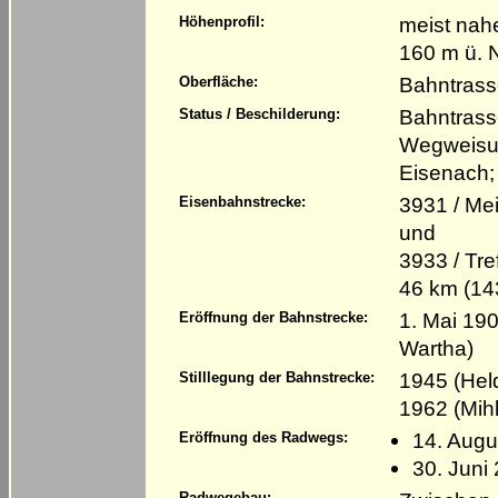
meist nahe
Höhenprofil:
160 m ü. 
Bahntrass
Oberfläche:
Bahntrass
Status / Beschilderung:
Wegweisun
Eisenach;
3931 / Me
Eisenbahnstrecke:
und
3933 / Tr
46 km (1
1. Mai 190
Eröffnung der Bahnstrecke:
Wartha)
1945 (Held
Stilllegung der Bahnstrecke:
1962 (Mih
14. Augu
Eröffnung des Radwegs:
30. Juni
Radwegebau: