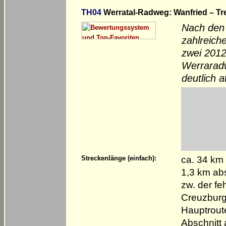
TH04
Werratal-Radweg: Wanfried – Tre
Nach den 
zahlreich
zwei 2012
Werraradw
deutlich a
ca. 34 km
Streckenlänge (einfach):
1,3 km ab
zw. der f
Creuzburg 
Hauptrout
Abschnitt