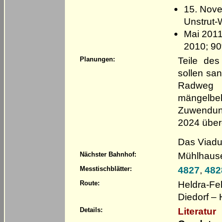
15. Nove
Unstrut
Mai 2011
2010; 90
Teile de
Planungen:
sollen sa
Radweg 
mängel
Zuwendun
2024 über
Das Viaduk
Mühlhaus
Nächster Bahnhof:
4827
,
482
Messtischblätter:
Heldra-Fe
Route:
Diedorf –
Literatur
Details: