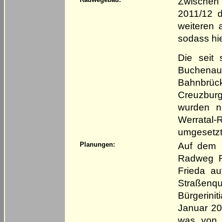
Zwischen
2011/12 d
weiteren 
sodass hie
Die seit
Buchenau
Bahnbrück
Creuzburg
wurden n
Werratal-
umgesetzt
Auf dem h
Planungen:
Radweg R
Frieda au
Straßenq
Bürgerin
Januar 20
was von d