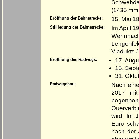
Schwebda 
(1435 mm
15. Mai 1
Eröffnung der Bahnstrecke:
Im April 
Stilllegung der Bahnstrecke:
Wehrmacht
Lengenfel
Viadukts /
17. Augus
Eröffnung des Radwegs:
15. Sept
31. Okto
Nach eine
Radwegebau:
2017 mit
begonne
Querverb
wird. Im 
Euro sch
nach der 
aber um k