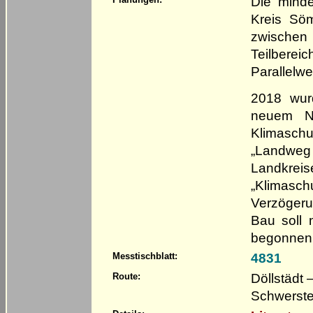
Die mind
Kreis Sö
zwischen
Teilbere
Parallelwe
2018 wur
neuem Na
Klimasch
„Landweg
Landkrei
„Klimasch
Verzögeru
Bau soll 
begonnen 
4831
Messtischblatt:
Döllstädt 
Route:
Schwersted