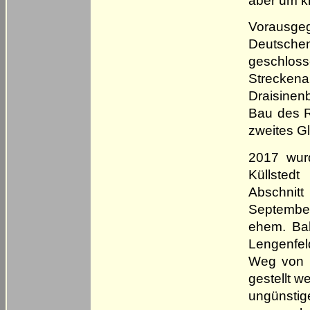
Vorausg
Deutsche
geschloss
Strecke
Draisinen
Bau des R
zweites G
2017 wur
Küllstedt
Abschnit
Septembe
ehem. Bah
Lengenfel
Weg von G
gestellt w
ungünstige