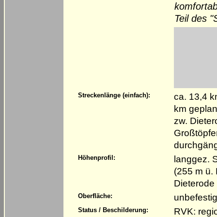
komfortab
Teil des 
ca. 13,4 k
Streckenlänge (einfach):
km geplan
zw. Diete
Großtöpfer
durchgäng
langgez. 
Höhenprofil:
(255 m ü.
Dieterode
unbefestig
Oberfläche:
RVK: regi
Status / Beschilderung: