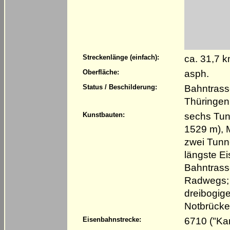
ca. 31,7 
Streckenlänge (einfach):
asph.
Oberfläche:
Bahntrass
Status / Beschilderung:
Thüringen
sechs Tunn
Kunstbauten:
1529 m), 
zwei Tunne
längste E
Bahntrasse
Radwegs; d
dreibogig
Notbrücke
6710 ("Ka
Eisenbahnstrecke: