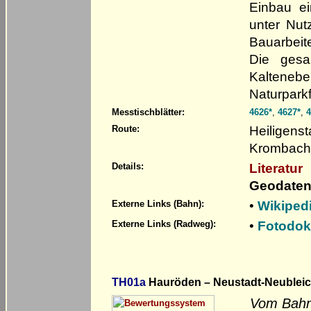
Einbau ei
unter Nut
Bauarbei
Die gesa
Kaltene
Naturparkf
Messtischblätter:
4626*
,
4627*
,
4
Heiligenst
Route:
Krombach 
Literatur
Details:
Geodaten
•
Wikiped
Externe Links (Bahn):
•
Fotodok
Externe Links (Radweg):
TH01a
Hauröden – Neustadt-Neublei
Vom Bahna