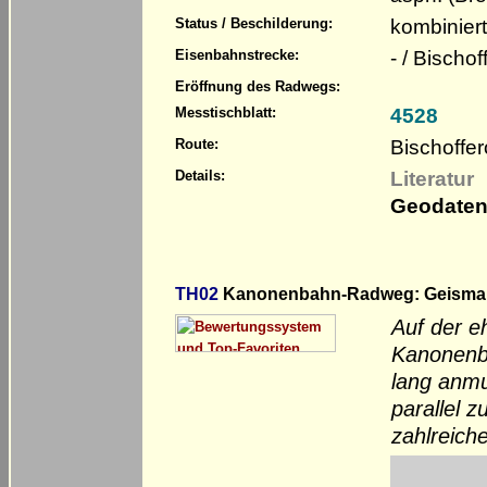
kombinier
Status / Beschilderung:
- / Bischo
Eisenbahnstrecke:
Eröffnung des Radwegs:
4528
Messtischblatt:
Bischoffer
Route:
Literatur
Details:
Geodaten
TH02
Kanonenbahn-Radweg: Geismar –
Auf der e
Kanonenba
lang anm
parallel 
zahlreiche