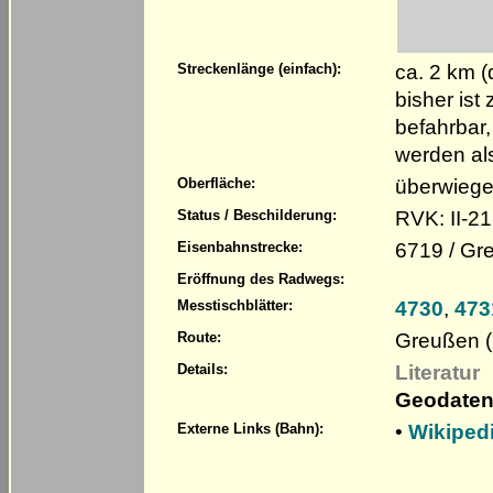
ca. 2 km 
Streckenlänge (einfach):
bisher is
befahrbar,
werden al
überwiege
Oberfläche:
RVK: II-21
Status / Beschilderung:
6719 / Gr
Eisenbahnstrecke:
Eröffnung des Radwegs:
4730
,
473
Messtischblätter:
Greußen (
Route:
Literatur
Details:
Geodaten
•
Wikiped
Externe Links (Bahn):