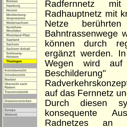
Radfernnetz m
Bremen
Hamburg
Hessen
Radhauptnetz mit k
Mecklenburg-
Vorpommern
Netze berührten
Niedersachsen
Nordrhein-
Bahntrassenwege wu
Westfalen
Rheinland-Pfalz
Saarland
können durch reg
Sachsen
Sachsen-Anhalt
ergänzt werden. I
Schleswig-
Holstein
Wegen wird auf 
Thüringen
Beschilderun
Kreisübersicht
Ortsübersicht
Baulast
Radverkehrskonzept
Übersicht nach
Rädern
auf das Fernnetz und
Trassenstatistik
Durch diesen sy
Draisinenstrecken
konsequente Aus
Europa
Weltweit
Radnetzes an po