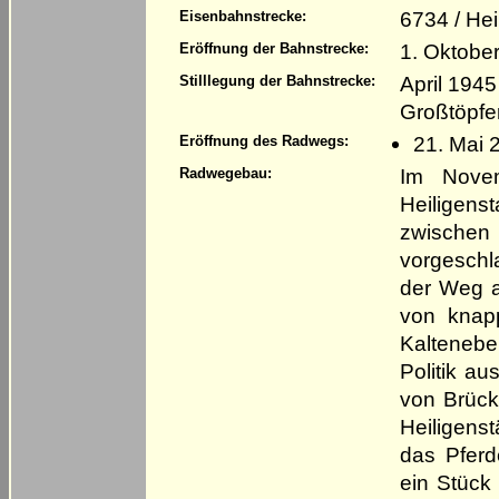
6734 / He
Eisenbahnstrecke:
1. Oktobe
Eröffnung der Bahnstrecke:
April 1945
Stilllegung der Bahnstrecke:
Großtöpfe
21. Mai 
Eröffnung des Radwegs:
Im Nove
Radwegebau:
Heiligens
zwischen
vorgeschl
der Weg a
von knap
Kaltenebe
Politik au
von Brück
Heiligen
das Pfer
ein Stück 