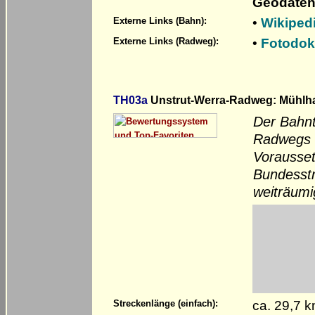
Geodaten
•
Wikiped
Externe Links (Bahn):
•
Fotodok
Externe Links (Radweg):
TH03a
Unstrut-Werra-Radweg: Mühlhau
Der Bahnt
Radwegs s
Vorausset
Bundesstr
weiträumi
ca. 29,7 
Streckenlänge (einfach):