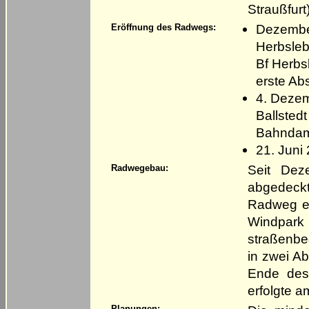
Straußfurt
Dezember
Eröffnung des Radwegs:
Herbsleb
Bf Herbs
erste Abs
4. Dezem
Ballsted
Bahndam
21. Juni
Seit Dez
Radwegebau:
abgedeck
Radweg en
Windpar
straßenbe
in zwei A
Ende des 
erfolgte a
Planungen: