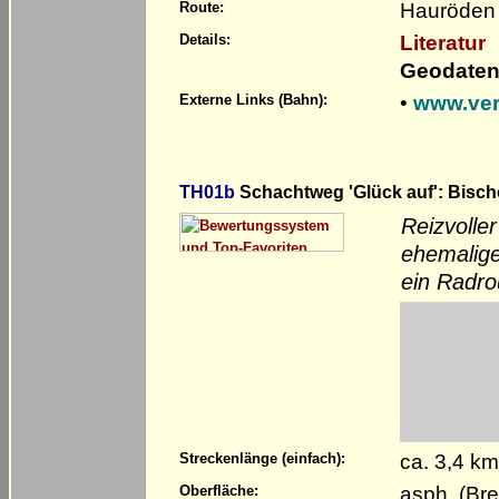
Hauröden 
Route:
Literatur
Details:
Geodaten
•
www.ver
Externe Links (Bahn):
TH01b
Schachtweg 'Glück auf': Bisch
Reizvolle
ehemalige
ein Radro
ca. 3,4 k
Streckenlänge (einfach):
asph. (Bre
Oberfläche: