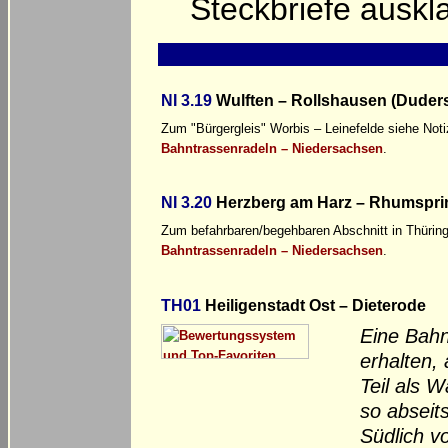
Steckbriefe ausk
NI 3.19
Wulften – Rollshausen (Duders
Zum "Bürgergleis" Worbis – Leinefelde siehe Noti
Bahntrassenradeln – Niedersachsen
.
NI 3.20
Herzberg am Harz – Rhumsprin
Zum befahrbaren/begehbaren Abschnitt in Thüring
Bahntrassenradeln – Niedersachsen
.
TH01
Heiligenstadt Ost – Dieterode
Eine Bahn
erhalten,
Teil als 
so abseit
Südlich v