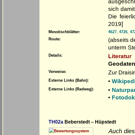
ausgeschr
sich dami
Die feier
2019]
Messtischblätter:
4627
,
4726
,
47
(abseits d
Route:
unterm Ste
Literatur
Details:
Geodaten
Zur Drais
Verweise:
•
Wikiped
Externe Links (Bahn):
•
Naturpa
Externe Links (Radweg):
•
Fotodok
TH02a
Beberstedt – Hüpstedt
Auch dies