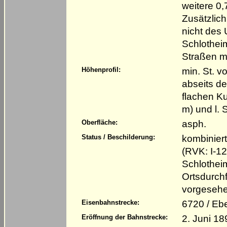
weitere 0
Zusätzlich
nicht des
Schlothei
Straßen m
min. St. v
Höhenprofil:
abseits de
flachen K
m) und l. 
asph.
Oberfläche:
kombinier
Status / Beschilderung:
(RVK: I-12
Schlotheim
Ortsdurchf
vorgesehe
6720 / Eb
Eisenbahnstrecke:
2. Juni 18
Eröffnung der Bahnstrecke: