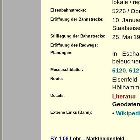
lokale / 
5226 / Ob
Eisenbahnstrecke:
10. Janua
Eröffnung der Bahnstrecke:
Staatseis
25. Mai 1
Stilllegung der Bahnstrecke:
Eröffnung des Radwegs:
In Escha
Planungen:
beleuchte
6120
,
612
Messtischblätter:
Elsenfeld
Route:
Höllhamme
Literatur
Details:
Geodaten
•
Wikiped
Externe Links (Bahn):
BY 1.06
Lohr – Marktheidenfeld