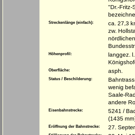
"Dr.-Fritz
bezeichne
ca. 27,3 
Streckenlänge (einfach):
zw. Hollst
nördlichen
Bundesst
langgez. l
Höhenprofil:
Königshofe
asph.
Oberfläche:
Bahntrass
Status / Beschilderung:
wenig bef
Saale-Rad
andere R
5241 / Ba
Eisenbahnstrecke:
(1435 mm
27. Septe
Eröffnung der Bahnstrecke: