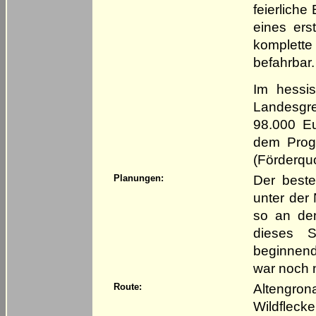
feierlich
eines ers
komplette
befahrbar.
Im hessi
Landesgr
98.000 E
dem Prog
(Förderquo
Der best
Planungen:
unter der
so an de
dieses S
beginnen
war noch n
Altengron
Route:
Wildflecke