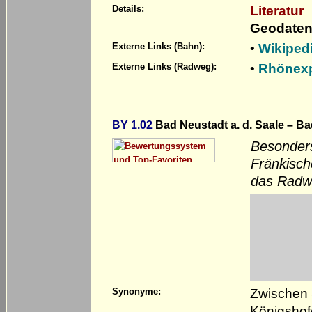
Literatur
Details:
Geodaten
•
Wikiped
Externe Links (Bahn):
•
Rhönex
Externe Links (Radweg):
BY 1.02
Bad Neustadt a. d. Saale – Ba
Besonders
Fränkisch
das Radw
Zwischen 
Synonyme:
Königshof