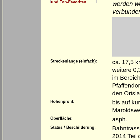
werden we
verbunde
ca. 17,5 
Streckenlänge (einfach):
weitere 0
im Bereic
Pfaffendor
den Ortsl
bis auf ku
Höhenprofil:
Maroldswe
asph.
Oberfläche:
Bahntrass
Status / Beschilderung:
2014 Teil