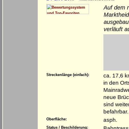
Auf dem r
Marktheid
ausgebaut
verläuft a
ca. 17,6 
Streckenlänge (einfach):
in den Or
Mainradweg
neue Brüc
sind weite
befahrbar.
asph.
Oberfläche:
Bahntrass
Status / Beschilderung: