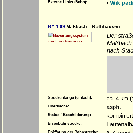
•
Wikiped
Externe Links (Bahn):
BY 1.09
Maßbach – Rothhausen
Der straß
Maßbach 
nach Stad
ca. 4 km 
Streckenlänge (einfach):
asph.
Oberfläche:
kombinier
Status / Beschilderung:
Lautertal
Eisenbahnstrecke:
6. August
Eröffnung der Bahnstrecke: