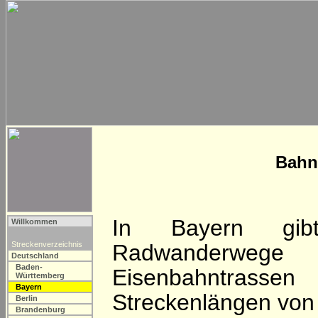
Bahn
In Bayern gib
Willkommen
Streckenverzeichnis
Radwanderwege a
Deutschland
Baden-
Eisenbahntrassen
Württemberg
Bayern
Streckenlängen von
Berlin
Brandenburg