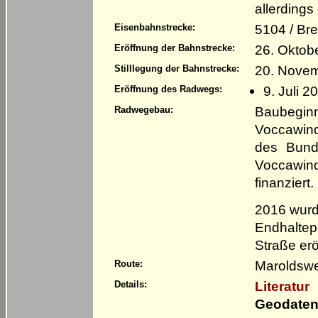
allerding
5104 / Br
Eisenbahnstrecke:
26. Oktob
Eröffnung der Bahnstrecke:
20. Novem
Stilllegung der Bahnstrecke:
9. Juli 2
Eröffnung des Radwegs:
Baubeginn
Radwegebau:
Voccawind
des Bunde
Voccawin
finanziert
2016 wurd
Endhaltep
Straße erö
Maroldswe
Route:
Literatur
Details:
Geodaten