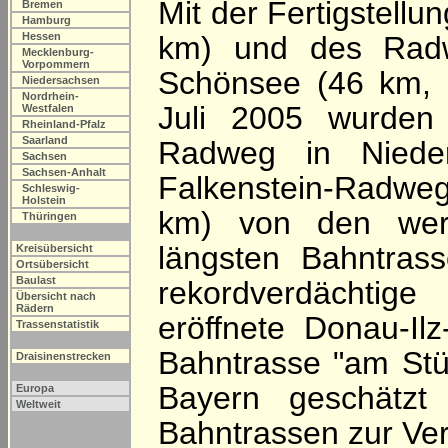
Mit der Fertigstell
Bremen
Hamburg
Hessen
km) und des Rad
Mecklenburg-
Vorpommern
Schönsee (46 km, 
Niedersachsen
Nordrhein-
Juli 2005 wurden
Westfalen
Rheinland-Pfalz
Saarland
Radweg in Niede
Sachsen
Sachsen-Anhalt
Falkenstein-Radweg
Schleswig-
Holstein
km) von den werb
Thüringen
längsten Bahntras
Kreisübersicht
Ortsübersicht
Baulast
rekordverdächtig
Übersicht nach
Rädern
eröffnete Donau-I
Trassenstatistik
Bahntrasse "am Stü
Draisinenstrecken
Bayern geschätz
Europa
Weltweit
Bahntrassen zur Ve