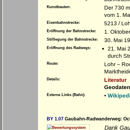
Der 730 m
Kunstbauten:
vom 1. Ma
5213 / Lo
Eisenbahnstrecke:
1. Oktobe
Eröffnung der Bahnstrecke:
30. Mai 1
Stilllegung der Bahnstrecke:
21. Mai 
Eröffnung des Radwegs:
durch S
Lohr – Ro
Route:
Marktheid
Literatur
Details:
Geodaten
•
Wikiped
Externe Links (Bahn):
BY 1.07
Gaubahn-Radwanderweg: Ochse
Dank Gaub