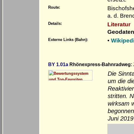
Bischofsh
Route:
a. d. Bren
Literatur
Details:
Geodaten
•
Wikiped
Externe Links (Bahn):
BY 1.01a
Rhönexpress-Bahnradweg: Ze
Die Sinnt
um die di
Reaktivie
stritten.
wirksam 
begonnen 
Juni 2019