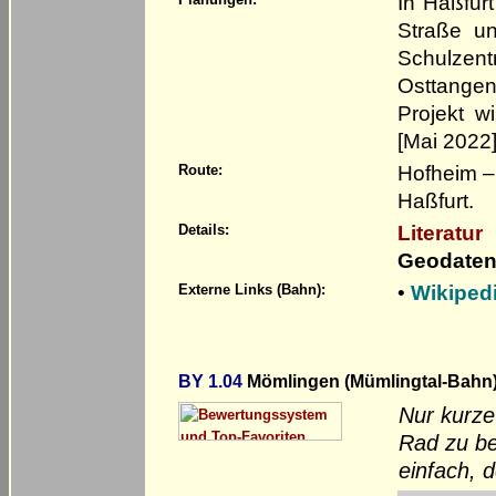
In Haßfur
Straße un
Schulzent
Osttangen
Projekt w
[Mai 2022
Hofheim –
Route:
Haßfurt.
Literatur
Details:
Geodaten
•
Wikiped
Externe Links (Bahn):
BY 1.04
Mömlingen (Mümlingtal-Bahn
Nur kurze
Rad zu be
einfach, 