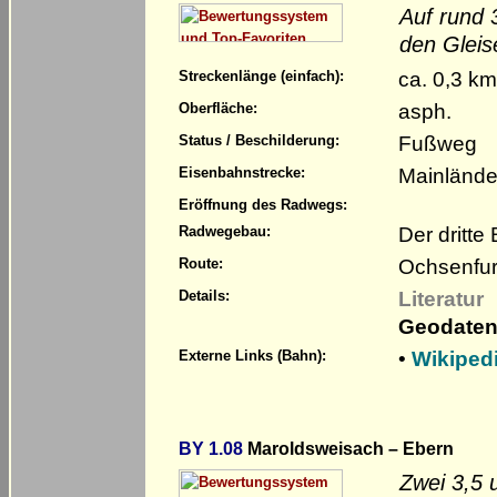
Auf rund
den Gleis
ca. 0,3 km
Streckenlänge (einfach):
asph.
Oberfläche:
Fußweg
Status / Beschilderung:
Mainlände
Eisenbahnstrecke:
Eröffnung des Radwegs:
Der dritte
Radwegebau:
Ochsenfurt
Route:
Literatur
Details:
Geodaten
•
Wikiped
Externe Links (Bahn):
BY 1.08
Maroldsweisach – Ebern
Zwei 3,5 