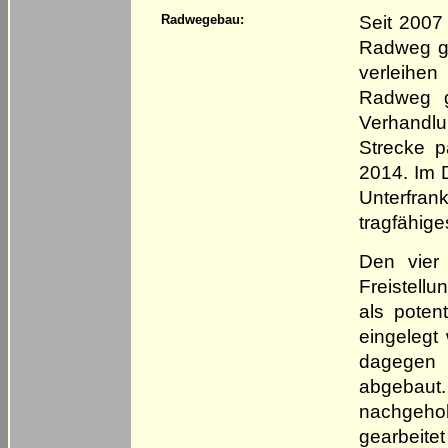
Seit 2007
Radwegebau:
Radweg ge
verleihen
Radweg ge
Verhandlu
Strecke p
2014. Im 
Unterfra
tragfähig
Den vier
Freistell
als poten
eingelegt
dagegen 
abgebaut.
nachgehol
gearbeite