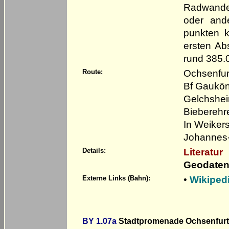
Radwander
oder ande
punkten k
ersten Ab
rund 385.
Ochsenfur
Route:
Bf Gaukön
Gelchshei
Bieberehre
In Weiker
Johannes-
Literatur
Details:
Geodaten
•
Wikiped
Externe Links (Bahn):
BY 1.07a
Stadtpromenade Ochsenfurt