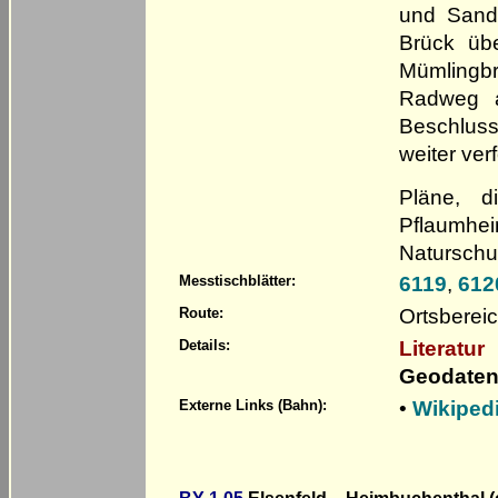
und Sand
Brück übe
Mümlingb
Radweg a
Beschluss
weiter verf
Pläne, d
Pflaumhe
Naturschut
6119
,
612
Messtischblätter:
Ortsberei
Route:
Literatur
Details:
Geodaten
•
Wikiped
Externe Links (Bahn):