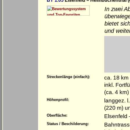
BY 1.05
Elsenfeld – Heimbuchenthal (
In zwei Ab
überwiege
bietet si
und weite
ca. 18 km
Streckenlänge (einfach):
inkl. For
(ca. 4 km)
langgez. l
Höhenprofil:
(220 m) u
Elsenfeld
Oberfläche:
Bahntrasse
Status / Beschilderung: