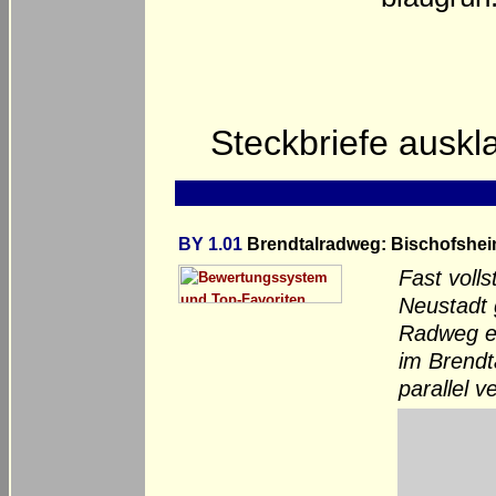
Steckbriefe ausk
BY 1.01
Brendtalradweg: Bischofsheim
Fast voll
Neustadt g
Radweg ei
im Brendta
parallel 