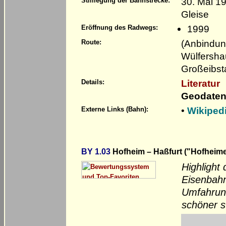
30. Mai 1
Stilllegung der Bahnstrecke:
Gleise
1999
Eröffnung des Radwegs:
(Anbindung
Route:
Wülfershau
Großeibsta
Literatur
Details:
Geodaten
•
Wikiped
Externe Links (Bahn):
BY 1.03
Hofheim – Haßfurt ("Hofheime
Highlight 
Eisenbah
Umfahrung
schöner s