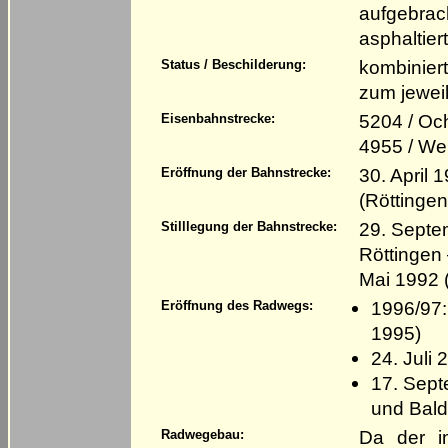
aufgebrac
asphaltier
kombinier
Status / Beschilderung:
zum jewei
5204 / Oc
Eisenbahnstrecke:
4955 / We
30. April 
Eröffnung der Bahnstrecke:
(Röttinge
29. Septe
Stilllegung der Bahnstrecke:
Röttingen 
Mai 1992 
1996/97
Eröffnung des Radwegs:
1995)
24. Juli
17. Sept
und Bald
Da der i
Radwegebau: