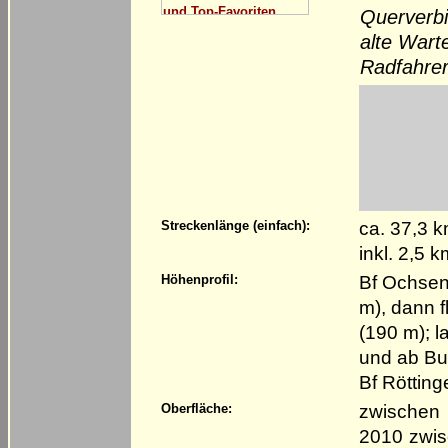
Querverb
alte Wart
Radfahrer
ca. 37,3 
Streckenlänge (einfach):
inkl. 2,5 
Bf Ochsenf
Höhenprofil:
m), dann 
(190 m); l
und ab Bur
Bf Röttin
zwischen 
Oberfläche:
2010 zwis