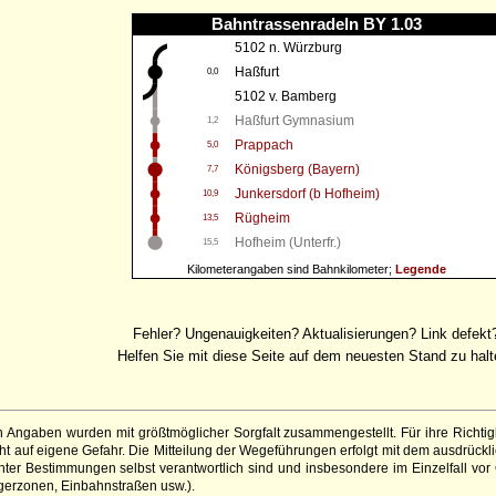
Bahntrassenradeln BY 1.03
5102 n. Würzburg
Haßfurt
0,0
5102 v. Bamberg
Haßfurt Gymnasium
1,2
Prappach
5,0
Königsberg (Bayern)
7,7
Junkersdorf (b Hofheim)
10,9
Rügheim
13,5
Hofheim (Unterfr.)
15,5
Kilometerangaben sind Bahnkilometer;
Legende
Fehler? Ungenauigkeiten? Aktualisierungen? Link defekt
Helfen Sie mit diese Seite auf dem neuesten Stand zu halt
 Angaben wurden mit größtmöglicher Sorgfalt zusammengestellt. Für ihre Richt
 auf eigene Gefahr. Die Mitteilung der Wegeführungen erfolgt mit dem ausdrückli
ter Bestimmungen selbst verantwortlich sind und insbesondere im Einzelfall vor
gerzonen, Einbahnstraßen usw.).