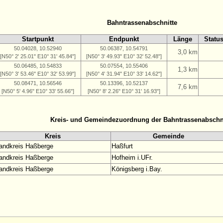
Bahntrassenabschnitte
Startpunkt
Endpunkt
Länge
Statu
50.04028, 10.52940
50.06387, 10.54791
3,0 km
[N50° 2' 25.01" E10° 31' 45.84"]
[N50° 3' 49.93" E10° 32' 52.48"]
50.06485, 10.54833
50.07554, 10.55406
1,3 km
[N50° 3' 53.46" E10° 32' 53.99"]
[N50° 4' 31.94" E10° 33' 14.62"]
50.08471, 10.56546
50.13396, 10.52137
7,6 km
[N50° 5' 4.96" E10° 33' 55.66"]
[N50° 8' 2.26" E10° 31' 16.93"]
Kreis- und Gemeindezuordnung der Bahntrassenabschn
Kreis
Gemeinde
andkreis Haßberge
Haßfurt
andkreis Haßberge
Hofheim i.UFr.
andkreis Haßberge
Königsberg i.Bay.