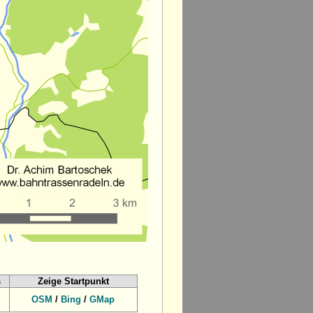
s
Zeige Startpunkt
OSM
/
Bing
/
GMap