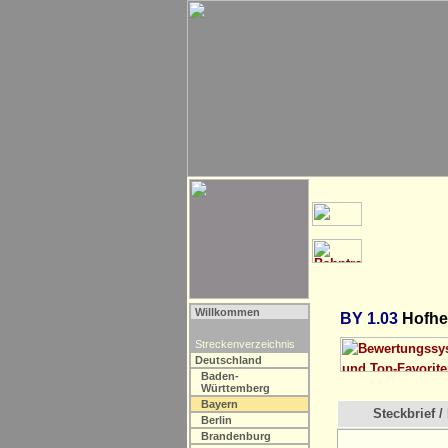
Willkommen
BY 1.03
Hofhei
Streckenverzeichnis
Deutschland
Baden-
Württemberg
Bayern
Steckbrief / 
Berlin
Brandenburg