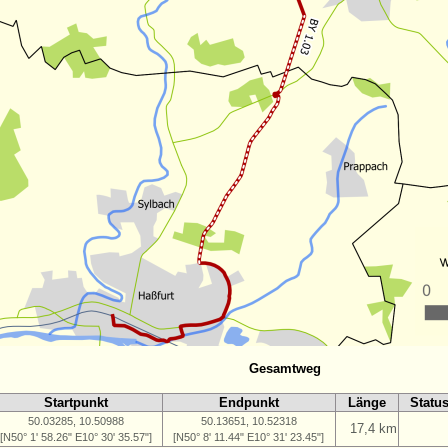
Gesamtweg
Startpunkt
Endpunkt
Länge
Statu
50.03285, 10.50988
50.13651, 10.52318
17,4 km
[N50° 1' 58.26" E10° 30' 35.57"]
[N50° 8' 11.44" E10° 31' 23.45"]