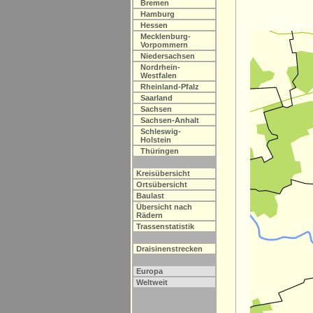
Bremen
Hamburg
Hessen
Mecklenburg-
Vorpommern
Niedersachsen
Nordrhein-
Westfalen
Rheinland-Pfalz
Saarland
Sachsen
Sachsen-Anhalt
Schleswig-
Holstein
Thüringen
Kreisübersicht
Ortsübersicht
Baulast
Übersicht nach
Rädern
Trassenstatistik
Draisinenstrecken
Europa
Weltweit