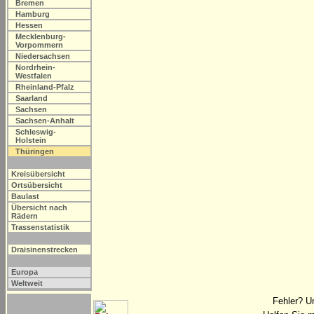
Bremen
Hamburg
Hessen
Mecklenburg-
Vorpommern
Niedersachsen
Nordrhein-
Westfalen
Rheinland-Pfalz
Saarland
Sachsen
Sachsen-Anhalt
Schleswig-
Holstein
Thüringen
Kreisübersicht
Ortsübersicht
Baulast
Übersicht nach
Rädern
Trassenstatistik
Draisinenstrecken
Europa
Weltweit
Fehler? U