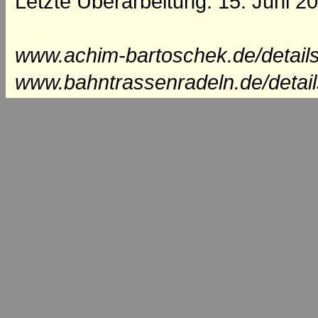
Letzte Überarbeitung: 15. Juni 2
www.achim-bartoschek.de/details
www.bahntrassenradeln.de/detail