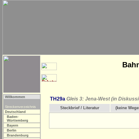
Bahn
Willkommen
TH29a
Gleis 3: Jena-West (in Diskuss
Streckenverzeichnis
Steckbrief / Literatur
(keine Wege
Deutschland
Baden-
Württemberg
Bayern
Berlin
Brandenburg