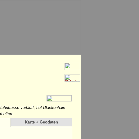
ahntrasse verläuft, hat Blankenhain
halten.
Karte + Geodaten