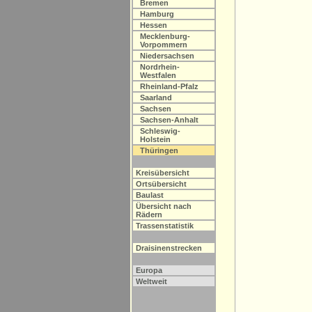
Bremen
Hamburg
Hessen
Mecklenburg-
Vorpommern
Niedersachsen
Nordrhein-
Westfalen
Rheinland-Pfalz
Saarland
Sachsen
Sachsen-Anhalt
Schleswig-
Holstein
Thüringen
Kreisübersicht
Ortsübersicht
Baulast
Übersicht nach
Rädern
Trassenstatistik
Draisinenstrecken
Europa
Weltweit