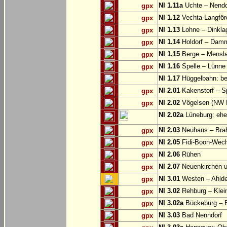
NI 1.11a
Uchte – Nendo
gpx
NI 1.12
Vechta-Langför
gpx
NI 1.13
Lohne – Dinkla
gpx
NI 1.14
Holdorf – Dam
gpx
NI 1.15
Berge – Mensl
gpx
NI 1.16
Spelle – Lünne
gpx
NI 1.17
Hüggelbahn: be
NI 2.01
Kakenstorf – S
gpx
NI 2.02
Vögelsen (NW 
gpx
NI 2.02a
Lüneburg: ehe
NI 2.03
Neuhaus – Brahl
gpx
NI 2.05
Fidi-Boon-Wech:
gpx
NI 2.06
Rühen
gpx
NI 2.07
Neuenkirchen u
gpx
NI 3.01
Westen – Ahlden
gpx
NI 3.02
Rehburg – Klei
gpx
NI 3.02a
Bückeburg – B
gpx
NI 3.03
Bad Nenndorf
gpx