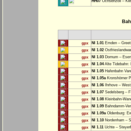
HH07
Ochsenzoll – Klei
Bah
NI 1.01
Emden – Greets
gpx
NI 1.02
Ostfrieslandwan
gpx
NI 1.03
Dornum – Ese
gpx
NI 1.04
Alte Tidebahn: 
gpx
NI 1.05
Hafenbahn Vare
gpx
NI 1.05a
Kronshörner P
gpx
NI 1.06
Ihrhove – West
gpx
NI 1.07
Sedelsberg – F
gpx
NI 1.08
Kleinbahn-Wan
gpx
NI 1.09
Bahndamm-Verb
gpx
NI 1.09a
Oldenburg: Ew
gpx
NI 1.10
Nordenham – S
gpx
NI 1.11
Uchte – Steyer
gpx