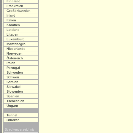
Finnland
Frankreich
Großbritannien
Irland
Italien
Kroatien
Lettland
Litauen
Luxemburg
Montenegro
Niederlande
Norwegen
Österreich
Polen
Portugal
Schweden
Schweiz
Serbien
Slowakei
Slowenien
Spanien
Tschechien
Ungarn
Tunnel
Brücken
Streckenverzeichnis