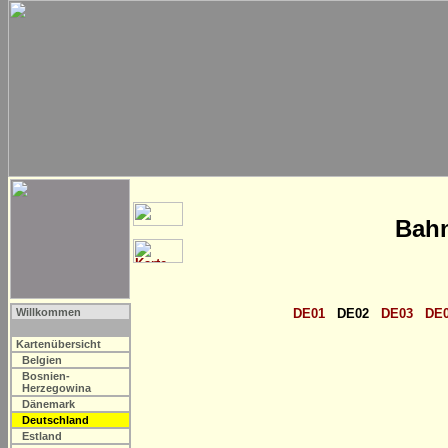
Bahn
Willkommen
DE01
DE02
DE03
DE
Kartenübersicht
Belgien
Bosnien-
Herzegowina
Dänemark
Deutschland
Estland