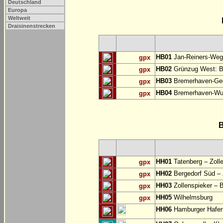
Deutschland
Europa
Weltweit
Draisinenstrecken
HB01
Jan-Reiners-Weg:
gpx
HB02
Grünzug West: B
gpx
HB03
Bremerhaven-Gee
gpx
HB04
Bremerhaven-Wul
gpx
B
HH01
Tatenberg – Zoll
gpx
HH02
Bergedorf Süd – 
gpx
HH03
Zollenspieker – 
gpx
HH05
Wilhelmsburg
gpx
HH06
Hamburger Hafe