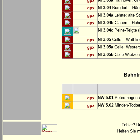
NI 3.03a
Hannover: O
gpx
NI 3.04
Burgdorf – Hän
gpx
NI 3.04a
Lehrte: alte S
gpx
NI 3.04b
Clauen – Hoh
gpx
NI 3.04c
Peine-Telgte (
NI 3.05
Celle – Wathli
gpx
NI 3.05a
Celle: Westerc
gpx
NI 3.05b
Celle-Wietzen
gpx
Bahnt
NW 5.01
Petershagen-
gpx
NW 5.02
Minden-Todte
gpx
Fehler? U
Helfen Sie m