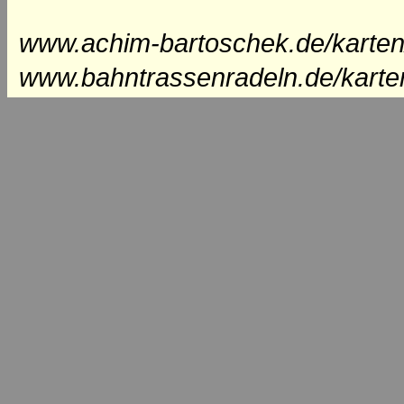
www.achim-bartoschek.de/karten
www.bahntrassenradeln.de/karte