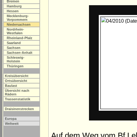
Bremen
Hamburg
Hessen
Mecklenburg-
Vorpommern
Niedersachsen
Nordrhein-
Westfalen
Rheinland-Pfalz
Saarland
Sachsen
Sachsen-Anhalt
Schleswig-
Holstein
Thüringen
Kreisübersicht
Ortsübersicht
Baulast
Übersicht nach
Rädern
Trassenstatistik
Draisinenstrecken
Europa
Weltweit
Auf dem Weg vom Bf Leh