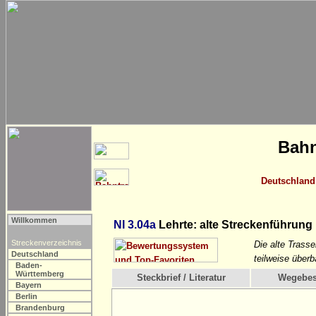
Bahn
Deutschland
Willkommen
NI 3.04a
Lehrte: alte Streckenführung
Streckenverzeichnis
Die alte Trass
Deutschland
teilweise überb
Baden-
Württemberg
Steckbrief / Literatur
Wegebes
Bayern
Berlin
Brandenburg