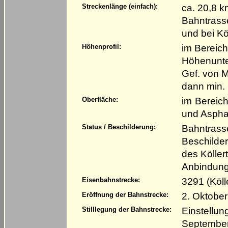
ca. 20,8 k
Streckenlänge (einfach):
Bahntrasse
und bei Kö
im Bereic
Höhenprofil:
Höhenunter
Gef. von 
dann min. 
im Bereich
Oberfläche:
und Aspha
Bahntrass
Status / Beschilderung:
Beschilderu
des Köller
Anbindung 
3291 (Köll
Eisenbahnstrecke:
2. Oktobe
Eröffnung der Bahnstrecke:
Einstellun
Stilllegung der Bahnstrecke:
Septembe