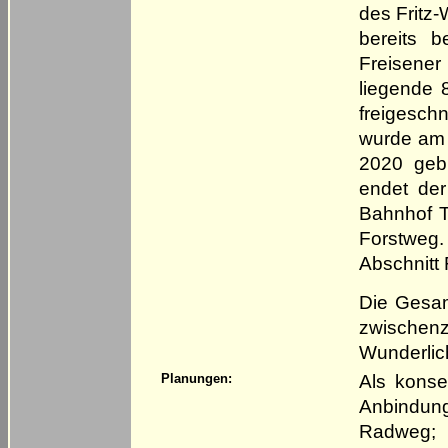
des Fritz
bereits b
Freisener
liegende 
freigesch
wurde am 
2020 geb
endet de
Bahnhof T
Forstwe
Abschnitt 
Die Gesam
zwischen
Wunderlic
Als konse
Planungen:
Anbindun
Radweg; 