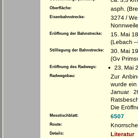
asph. (Bre
Oberfläche:
3274 / We
Eisenbahnstrecke:
Nonnweile
15. Mai 1
Eröffnung der Bahnstrecke:
(Lebach –
30. Mai 1
Stilllegung der Bahnstrecke:
(Gv Prims
23. Mai 
Eröffnung des Radwegs:
Zur Anbin
Radwegebau:
wurde ein
Januar 2
Ratsbesc
Die Eröffn
6507
Messtischblatt:
Knorrsche
Route:
Literatur
Details: