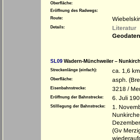
Oberfläche:
Eröffnung des Radwegs:
Wiebelski
Route:
Literatur
Details:
Geodaten
SL09
Wadern-Münchweiler – Nunkirchen
ca. 1,6 km
Streckenlänge (einfach):
asph. (Bre
Oberfläche:
3218 / Me
Eisenbahnstrecke:
6. Juli 19
Eröffnung der Bahnstrecke:
1. Novemb
Stilllegung der Bahnstrecke:
Nunkirchen
Dezember 
(Gv Merzig
wiederauf