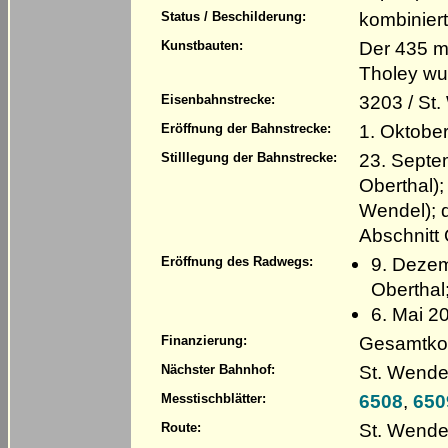
kombinier
Status / Beschilderung:
Der 435 m
Kunstbauten:
Tholey w
3203 / St
Eisenbahnstrecke:
1. Oktobe
Eröffnung der Bahnstrecke:
23. Septe
Stilllegung der Bahnstrecke:
Oberthal);
Wendel); 
Abschnitt 
9. Dezem
Eröffnung des Radwegs:
Oberthal
6. Mai 2
Gesamtkos
Finanzierung:
St. Wende
Nächster Bahnhof:
6508
,
650
Messtischblätter:
St. Wendel
Route: