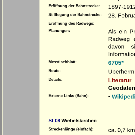
1897-191
Eröffnung der Bahnstrecke:
28. Febru
Stilllegung der Bahnstrecke:
Eröffnung des Radwegs:
Als ein P
Planungen:
Radweg e
davon si
Informatio
6705*
Messtischblatt:
Überherrn-
Route:
Literatur
Details:
Geodaten
•
Wikiped
Externe Links (Bahn):
SL08
Wiebelskirchen
ca. 0,7 km
Streckenlänge (einfach):