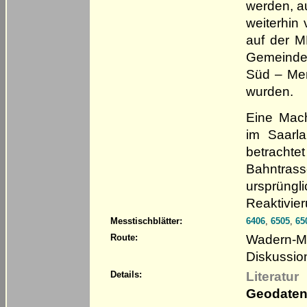
werden, a
weiterhin
auf der M
Gemeinde 
Süd – Mer
wurden.
Eine Mach
im Saarla
betrachte
Bahntra
ursprüngl
Reaktivier
Messtischblätter:
6406
,
6505
,
65
Wadern-Mün
Route:
Diskussion
Literatur
Details:
Geodaten