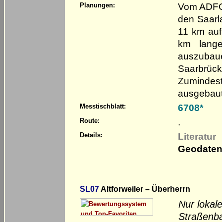
Vom ADFC 
Planungen:
den Saarl
11 km auf
km lange
auszubaue
Saarbrück
Zumindes
ausgebaut
6708*
Messtischblatt:
.
Route:
Literatur
Details:
Geodaten
SL07
Altforweiler – Überherrn
Nur lokal
Straßenbah