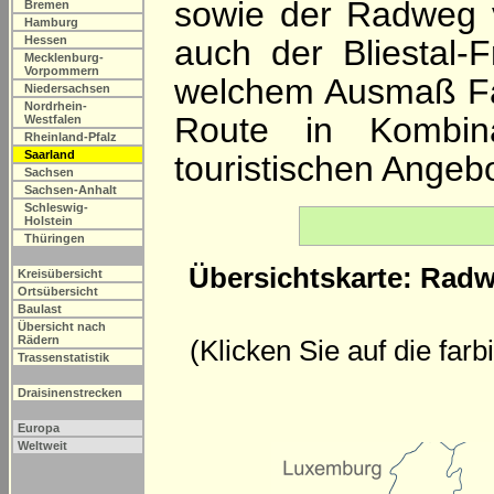
sowie der Radweg 
Bremen
Hamburg
Hessen
auch der Bliestal-F
Mecklenburg-
Vorpommern
welchem Ausmaß Fah
Niedersachsen
Nordrhein-
Route in Kombina
Westfalen
Rheinland-Pfalz
Saarland
touristischen Angeb
Sachsen
Sachsen-Anhalt
Schleswig-
Holstein
Thüringen
Übersichtskarte: Radw
Kreisübersicht
Ortsübersicht
Baulast
Übersicht nach
Rädern
(Klicken Sie auf die far
Trassenstatistik
Draisinenstrecken
Europa
Weltweit