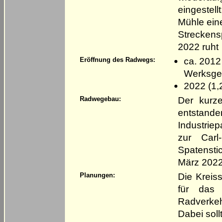
eingestell
Mühle ein
Streckens
2022 ruht
ca. 2012
Eröffnung des Radwegs:
Werksgel
2022 (1,2
Der kurz
Radwegebau:
entstand
Industrie
zur Carl-
Spatensti
März 202
Die Kreis
Planungen:
für das
Radverke
Dabei soll