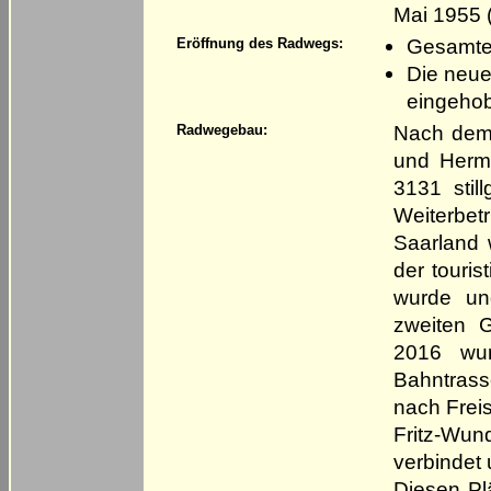
Mai 1955 
Gesamter
Eröffnung des Radwegs:
Die neue
eingeho
Nach dem
Radwegebau:
und Herme
3131 stil
Weiterbet
Saarland 
der touri
wurde un
zweiten G
2016 wur
Bahntrass
nach Frei
Fritz-Wu
verbindet
Diesen Pl