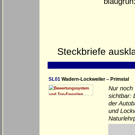
blaugrün
Steckbriefe ausk
SL01
Wadern-Lockweiler – Primstal
Nur noch 
sichtbar:
der Autob
und Lockwe
Naturlehr