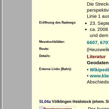
Die Strec
perspektiv
Linie 1 a
23. Sept
Eröffnung des Radwegs:
ca. 2008
und dem 
6607
,
670
Messtischblätter:
(Heusweile
Route:
Literatur
Details:
Geodaten
•
Wikiped
Externe Links (Bahn):
•
www.klaw
Abschiedsf
SL04a
Völklingen Heidstock (ehem. St
Der kurze