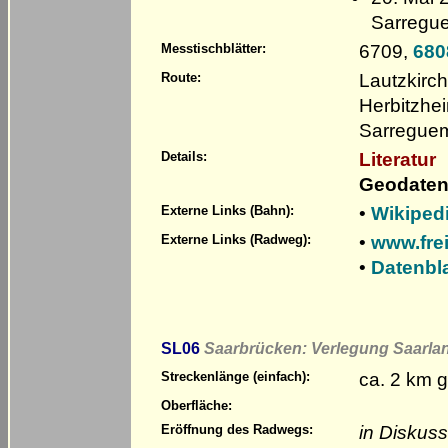
Sarregu
6709,
680
Messtischblätter:
Lautzkirch
Route:
Herbitzhe
Sarreguem
Literatur
Details:
Geodaten
•
Wikipedi
Externe Links (Bahn):
•
www.fre
Externe Links (Radweg):
•
Datenbl
SL06
Saarbrücken: Verlegung Saarla
ca. 2 km g
Streckenlänge (einfach):
Oberfläche:
in Diskuss
Eröffnung des Radwegs: