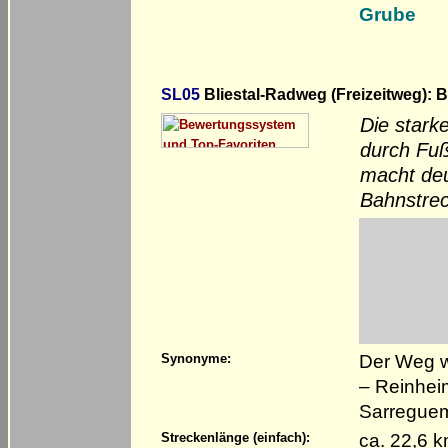
Grube
SL05
Bliestal-Radweg (Freizeitweg): 
Die stark
durch Fuß
macht deu
Bahnstrec
Der Weg w
Synonyme:
– Reinhei
Sarreguem
ca. 22,6 
Streckenlänge (einfach):