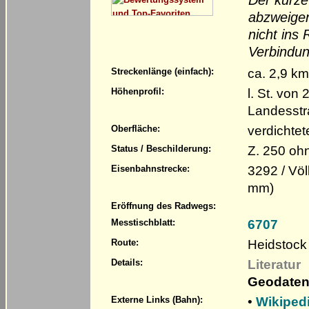
abzweigen
nicht ins
Verbindun
ca. 2,9 k
Streckenlänge (einfach):
l. St. von
Höhenprofil:
Landesst
verdichtet
Oberfläche:
Z. 250 oh
Status / Beschilderung:
3292 / Völ
Eisenbahnstrecke:
mm)
Eröffnung des Radwegs:
6707
Messtischblatt:
Heidstock 
Route:
Literatur
Details:
Geodaten
•
Wikiped
Externe Links (Bahn):