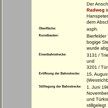
Der Ansch
Radweg
i
Hanspeter 
dem Abschn
asph.
Oberfläche:
Bierfelder
Kunstbauten:
bogige St
wurde abg
3131 / Tr
Eisenbahnstrecke:
und
3201 / Tü
15. Augus
Eröffnung der Bahnstrecke:
(Westrich
1. Juni 19
Stilllegung der Bahnstrecke:
November 
und Türki
stillgelegt