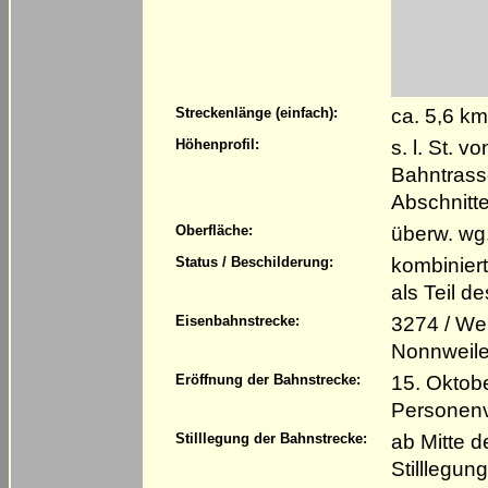
ca. 5,6 k
Streckenlänge (einfach):
s. l. St. 
Höhenprofil:
Bahntrass
Abschnitt
überw. wg
Oberfläche:
kombinier
Status / Beschilderung:
als Teil 
3274 / We
Eisenbahnstrecke:
Nonnweile
15. Oktob
Eröffnung der Bahnstrecke:
Personenv
ab Mitte 
Stilllegung der Bahnstrecke:
Stilllegun