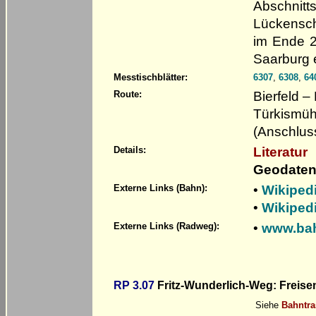
Abschnitt
Lückenschl
im Ende 2
Saarburg e
Messtischblätter:
6307
,
6308
,
64
Bierfeld 
Route:
Türkismühl
(Anschlu
Literatur
Details:
Geodaten
•
Wikiped
Externe Links (Bahn):
•
Wikiped
•
www.bah
Externe Links (Radweg):
RP 3.07
Fritz-Wunderlich-Weg: Freisen
Siehe
Bahntra