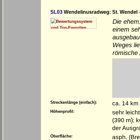
SL03
Wendelinusradweg: St. Wendel 
Die ehem.
einem seh
ausgebau
Weges lie
römische
ca. 14 km
Streckenlänge (einfach):
sehr leic
Höhenprofil:
(390 m); k
der Ausg
asph. (Bre
Oberfläche: