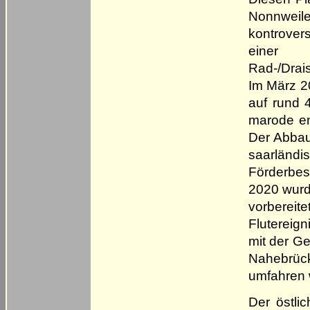
Nonnweil
kontrover
einer 
Rad-/Drai
Im März 2
auf rund 
marode en
Der Abbau
saarländi
Förderbes
2020 wurd
vorbereit
Flutereig
mit der G
Nahebrüc
umfahren 
Der östli