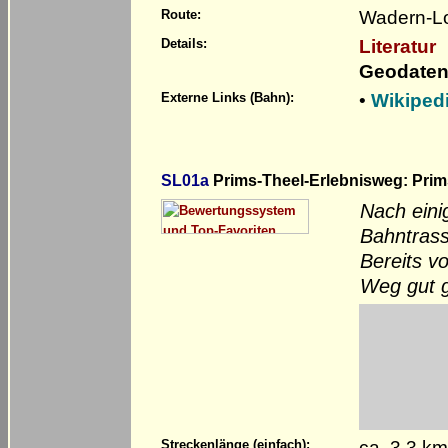
Wadern-Loc
Route:
Literatur
Details:
Geodaten
•
Wikiped
Externe Links (Bahn):
SL01a
Prims-Theel-Erlebnisweg: Prim
Nach eini
Bahntrass
Bereits v
Weg gut g
ca. 3,3 k
Streckenlänge (einfach):