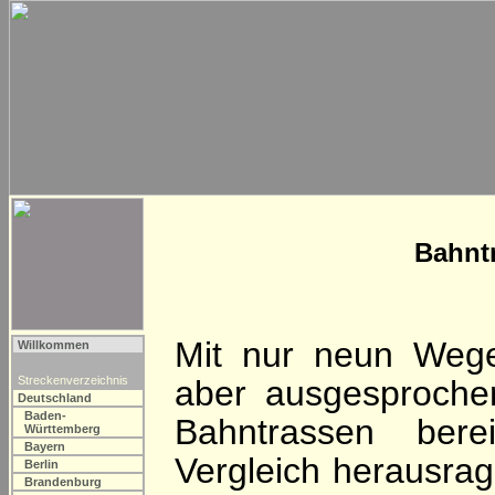
Bahnt
Mit nur neun Wege
Willkommen
Streckenverzeichnis
aber ausgesproche
Deutschland
Baden-
Bahntrassen bere
Württemberg
Bayern
Vergleich herausrag
Berlin
Brandenburg