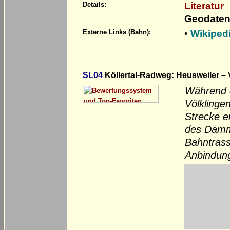
Literatur
Details:
Geodaten
•
Wikiped
Externe Links (Bahn):
SL04
Köllertal-Radweg: Heusweiler – 
Während d
Völklinge
Strecke er
des Damm
Bahntrass
Anbindung