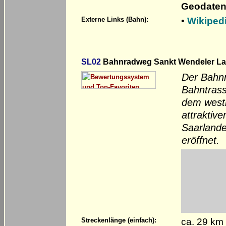
Geodaten
•
Wikiped
Externe Links (Bahn):
SL02
Bahnradweg Sankt Wendeler Land
Der Bahnr
Bahntras
dem westl
attraktiv
Saarlande
eröffnet.
ca. 29 km
Streckenlänge (einfach):