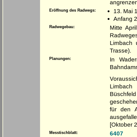
angrenzen
13. Mai 
Eröffnung des Radwegs:
Anfang 2
Mitte Apr
Radwegebau:
Radweges
Limbach u
Trasse).
In Wader
Planungen:
Bahndamm 
Voraussic
Limbach 
Büschfeld
geschehen
für den 
ausgefall
[Oktober 
6407
Messtischblatt: