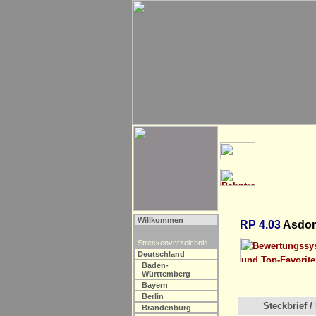
Willkommen
RP 4.03
Asdorf
Streckenverzeichnis
Deutschland
Baden-
Württemberg
Bayern
Berlin
Steckbrief / 
Brandenburg