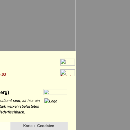
.03
erg)
räumt sind, ist hier ein
stark verkehrsbelastetes
iederfischbach.
Karte + Geodaten