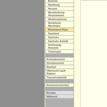
Bremen
Hamburg
Hessen
Mecklenburg-
Vorpommern
Niedersachsen
Nordrhein-
Westfalen
Rheinland-Pfalz
Saarland
Sachsen
Sachsen-Anhalt
Schleswig-
Holstein
Thüringen
Kreisübersicht
Ortsübersicht
Baulast
Übersicht nach
Rädern
Trassenstatistik
Draisinenstrecken
Europa
Weltweit