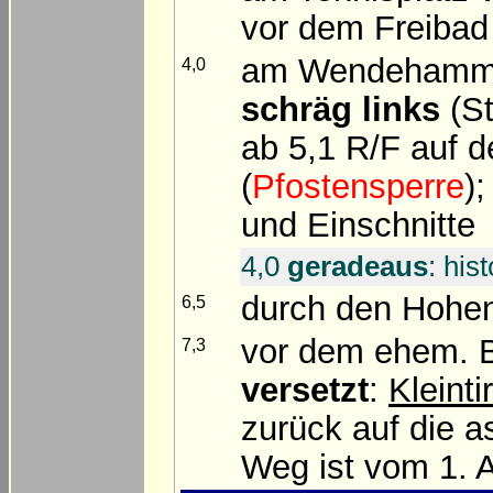
vor dem Freiba
am Wendeham
4,0
schräg links
(S
ab 5,1 R/F auf
(
Pfostensperre
)
und Einschnitte
4,0
geradeaus
: his
durch den Hohen
6,5
vor dem ehem. B
7,3
versetzt
:
Kleinti
zurück auf die a
Weg ist vom 1. A