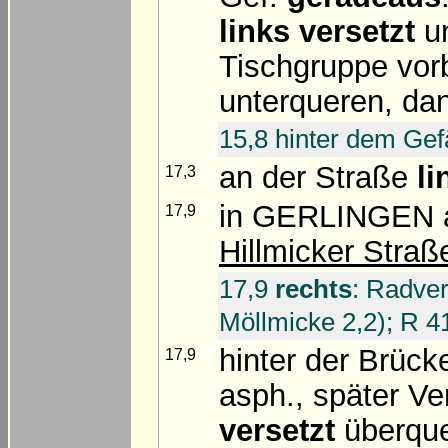
links versetzt
un
Tischgruppe vor
unterqueren, d
15,8 hinter dem Gef
an der Straße
li
17,3
in GERLINGEN a
17,9
Hillmicker Straß
17,9
rechts
: Radve
Möllmicke 2,2); R 4
hinter der Brüc
17,9
asph., später Ve
versetzt
überque