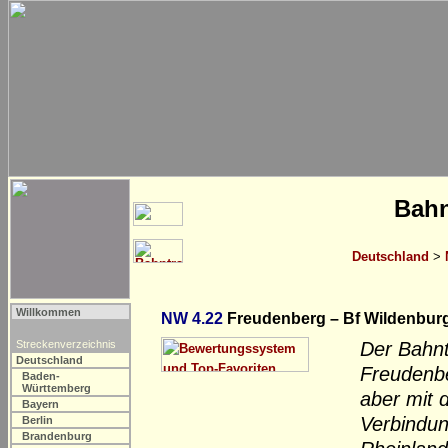
Bahn
Deutschland
>
Willkommen
NW 4.22
Freudenberg – Bf Wildenburg
Streckenverzeichnis
Der Bahnt
Deutschland
Freudenbe
Baden-
Württemberg
aber mit 
Bayern
Verbindun
Berlin
Brandenburg