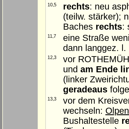
rechts
: neu asp
10,5
(teilw. stärker)
Baches
rechts
:
eine Straße wen
11,7
dann langgez. l.
vor ROTHEMÜ
12,3
und
am Ende
li
(linker Zweirich
geradeaus
folg
vor dem Kreisver
13,3
wechseln:
Olpen
Bushaltestelle
r