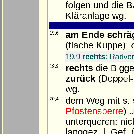
folgen und die B
Kläranlage wg.
am Ende schräg
19,6
(flache Kuppe);
19,9
rechts
: Radve
rechts
die Bigge
19,9
zurück
(Doppel-
wg.
dem Weg mit s. s
20,4
Pfostensperre
) 
unterqueren: nich
langgez. l. Gef. 