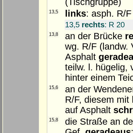
(Tischgruppe)
links
: asph. R/F
13,5
13,5
rechts
: R 20
an der Brücke
r
13,8
wg. R/F (landw. V
Asphalt
gerade
teilw. l. hügelig,
hinter einem Te
an der Wendene
15,6
R/F, diesem mit 
auf Asphalt
schr
die Straße an d
15,8
Gef.
geradeaus