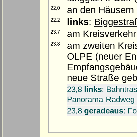
an den Häusern
22,0
links
:
Biggestra
22,2
am Kreisverkeh
23,7
am zweiten Krei
23,8
OLPE (neuer End
Empfangsgebäude
neue Straße geb
23,8
links
: Bahntra
Panorama-Radweg
23,8
geradeaus
: F