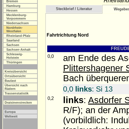
Rheinland
Bremen
Hamburg
Steckbrief / Literatur
Wegebes
Hessen
Mecklenburg-
Vorpommern
Niedersachsen
Nordrhein-
Westfalen
Fahrtrichtung Nord
Rheinland-Pfalz
Saarland
Sachsen
FREUDEN
Sachsen-Anhalt
Schleswig-
am Ende des As
0,0
Holstein
Thüringen
Plittershagener 
Kreisübersicht
Bach überqueren,
Ortsübersicht
Baulast
Übersicht nach
0,0
links
: Si 13
Rädern
Trassenstatistik
links
:
Asdorfer 
0,2
Draisinenstrecken
R/F); an der Amp
Europa
Weltweit
(vorbildlich: In