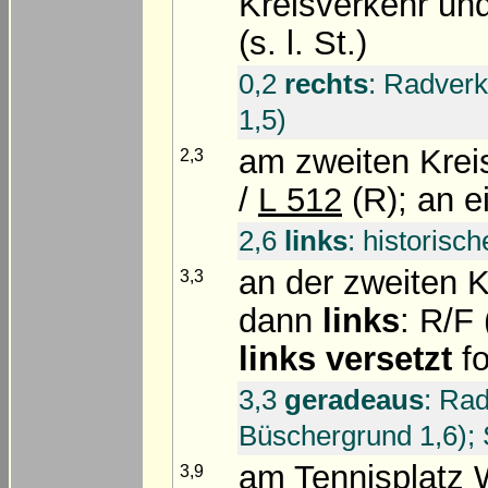
Kreisverkehr un
(s. l. St.)
0,2
rechts
: Radverk
1,5)
am zweiten Krei
2,3
/
L 512
(R); an 
2,6
links
: historisc
an der zweiten 
3,3
dann
links
: R/F 
links versetzt
fo
3,3
geradeaus
: Rad
Büschergrund 1,6); 
am Tennisplatz 
3,9