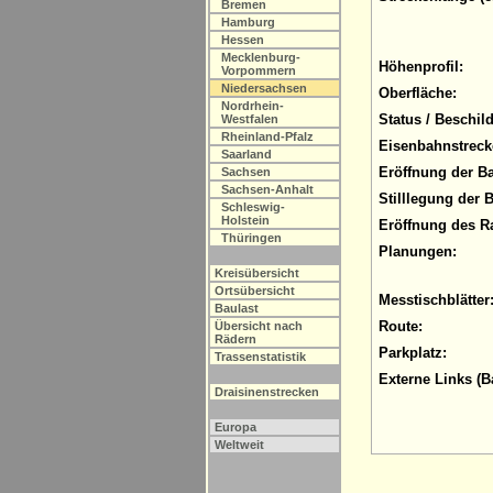
Bremen
Hamburg
Hessen
Mecklenburg-
Höhenprofil:
Vorpommern
Niedersachsen
Oberfläche:
Nordrhein-
Status / Beschil
Westfalen
Rheinland-Pfalz
Eisenbahnstreck
Saarland
Eröffnung der B
Sachsen
Sachsen-Anhalt
Stilllegung der 
Schleswig-
Holstein
Eröffnung des R
Thüringen
Planungen:
Kreisübersicht
Ortsübersicht
Messtischblätter
Baulast
Route:
Übersicht nach
Rädern
Parkplatz:
Trassenstatistik
Externe Links (B
Draisinenstrecken
Europa
Weltweit