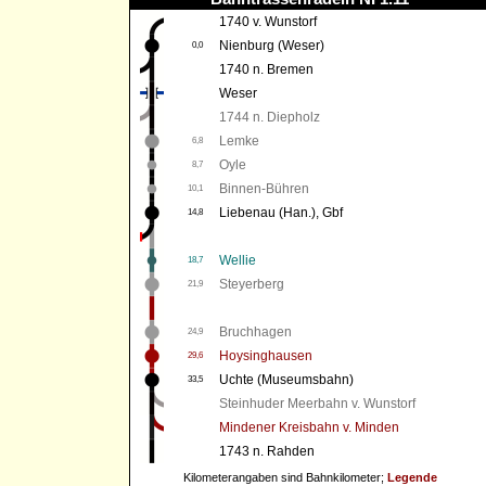
1740 v. Wunstorf
Nienburg (Weser)
0,0
1740 n. Bremen
Weser
1744 n. Diepholz
Lemke
6,8
Oyle
8,7
Binnen-Bühren
10,1
Liebenau (Han.), Gbf
14,8
Wellie
18,7
Steyerberg
21,9
Bruchhagen
24,9
Hoysinghausen
29,6
Uchte (Museumsbahn)
33,5
Steinhuder Meerbahn v. Wunstorf
Mindener Kreisbahn v. Minden
1743 n. Rahden
Kilometerangaben sind Bahnkilometer;
Legende