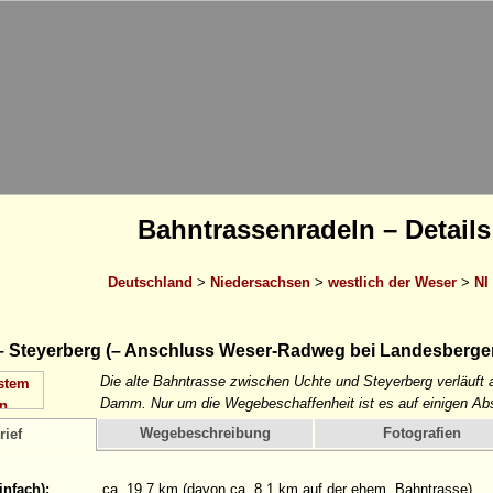
Bahntrassenradeln – Details
Deutschland
>
Niedersachsen
>
westlich der Weser
>
NI
– Steyerberg (– Anschluss Weser-Radweg bei Landesberge
Die alte Bahntrasse zwischen Uchte und Steyerberg verläuft a
Damm. Nur um die Wegebeschaffenheit ist es auf einigen Absch
Wegebeschreibung
Fotografien
rief
infach):
ca. 19,7 km (davon ca. 8,1 km auf der ehem. Bahntrasse)