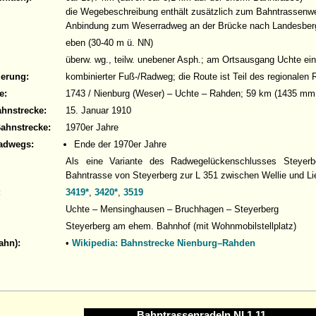
die Wegebeschreibung enthält zusätzlich zum Bahntrassenw
Anbindung zum Weserradweg an der Brücke nach Landesber
eben (30-40 m ü. NN)
überw. wg., teilw. unebener Asph.; am Ortsausgang Uchte e
derung:
kombinierter Fuß-/Radweg; die Route ist Teil des regionalen
e:
1743 / Nienburg (Weser) – Uchte – Rahden; 59 km (1435 mm;
ahnstrecke:
15. Januar 1910
Bahnstrecke:
1970er Jahre
adwegs:
Ende der 1970er Jahre
Als eine Variante des Radwegelückenschlusses Steyer
Bahntrasse von Steyerberg zur L 351 zwischen Wellie und L
:
3419*
,
3420*
,
3519
Uchte – Mensinghausen – Bruchhagen – Steyerberg
Steyerberg am ehem. Bahnhof (mit Wohnmobilstellplatz)
ahn):
•
Wikipedia: Bahnstrecke Nienburg–Rahden
Bahntrassenradeln NI 1.11