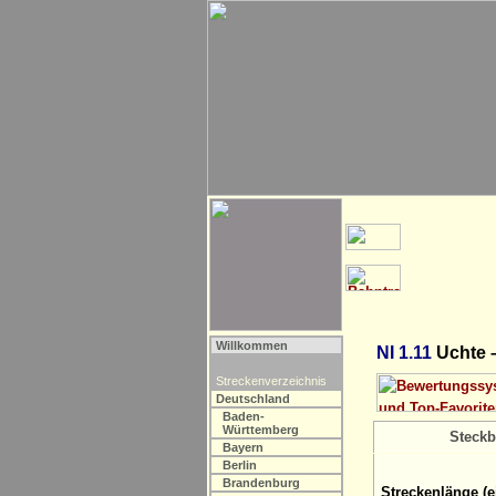
Willkommen
NI 1.11
Uchte 
Streckenverzeichnis
Deutschland
Baden-
Württemberg
Steckb
Bayern
Berlin
Brandenburg
Streckenlänge (e