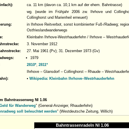
infach):
ca. 11 km (davon ca. 10,1 km auf der ehem. Bahntrasse)
wg. (wurde im Frühjahr 2006 zw. Ihrhove und Collingh
Collinghorst und Marienheil erneuert)
derung:
in Ihrhove Reitverbot, sonst kombinierter Fuß-/Radweg; regi
Ostfrieslandwanderwegs
e:
Kleinbahn Ihrhove-Westrhauderfehn / Ihrhove – Westrhauder
ahnstrecke:
3. November 1912
Bahnstrecke:
27. Mai 1961 (Pv); 31. Dezember 1973 (Gv)
adwegs:
1979
:
2810*
,
2811*
Ihrhove – Glansdorf – Collinghorst – Rhaude – Westrhauderf
ahn):
•
Wikipedia: Kleinbahn Ihrhove–Westrhauderfehn
um Bahntrassenweg NI 1.06
 Geld für Wanderweg
" (General-Anzeiger, Rhauderfehn)
enradweg soll beleuchtet werden
" (Westdeutsche Zeitung, Willich)
Bahntrassenradeln NI 1.06