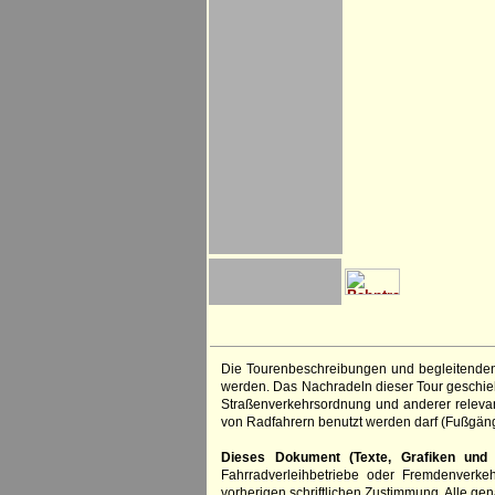
Die Tourenbeschreibungen und begleitenden
werden. Das Nachradeln dieser Tour geschieht
Straßenverkehrsordnung und anderer relevan
von Radfahrern benutzt werden darf (Fußgän
Dieses Dokument (Texte, Grafiken und F
Fahrradverleihbetriebe oder Fremdenverke
vorherigen schriftlichen Zustimmung. Alle 