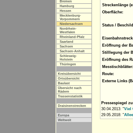
Bremen
Streckenlänge (e
Hamburg
Hessen
Oberfläche:
Mecklenburg-
Vorpommern
Niedersachsen
Status / Beschil
Nordrhein-
Westfalen
Rheinland-Pfalz
Eisenbahnstreck
Saarland
Eröffnung der B
Sachsen
Sachsen-Anhalt
Stilllegung der 
Schleswig-
Eröffnung des R
Holstein
Thüringen
Messtischblätter
Route:
Kreisübersicht
Ortsübersicht
Externe Links (B
Baulast
Übersicht nach
Rädern
Trassenstatistik
Pressespiegel z
Draisinenstrecken
30.04.2013: "
Viel
29.05.2018: "
Alle
Europa
Weltweit