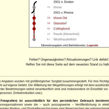
2931 n. Emden
Irhove
0,0
2931 v. Rheine
Irhove Ost
0,3
Glansdorf
4,3
Collinghorst
6,1
Raude (Marienheil)
8,0
Westrhauderfehn
11,1
Kilometerangaben sind Bahnkilometer;
Legende
Fehler? Ungenauigkeiten? Aktualisierungen? Link defekt
Helfen Sie mit diese Seite auf dem neuesten Stand zu halt
 Angaben wurden mit größtmöglicher Sorgfalt zusammengestellt. Für ihre Richt
 auf eigene Gefahr. Die Mitteilung der Wegeführungen erfolgt mit dem ausdrückli
ter Bestimmungen selbst verantwortlich sind und insbesondere im Einzelfall vor
gerzonen, Einbahnstraßen usw.).
otografien) ist ausschließlich für den persönlichen Gebrauch bestimmt
hrsorganisationen sowie die – auch auszugsweise – Veröffentlichung in elekt
genannten Marken- und Produktbezeichnungen sind Warenzeichen der entsprechend