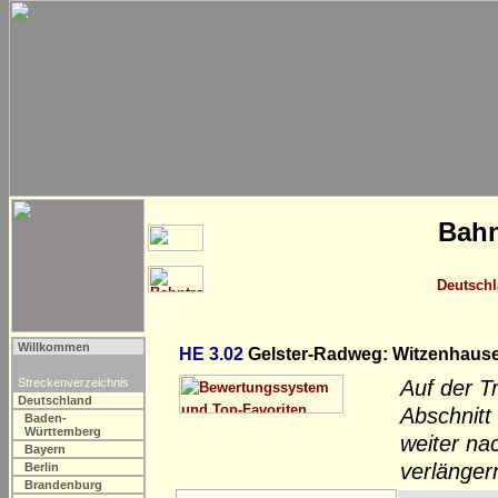
Bahn
Deutsch
Willkommen
HE 3.02
Gelster-Radweg: Witzenhaus
Streckenverzeichnis
Auf der T
Deutschland
Abschnitt
Baden-
Württemberg
weiter na
Bayern
verlänger
Berlin
Brandenburg