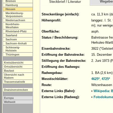
Bremen
Wegebe
Steckbrief / Literatur
Hamburg
Hessen
Mecklenburg-
Streckenlänge (einfach):
ca. 11,3 km (d
Vorpommern
Höhenprofil:
langgez. l. St
Niedersachsen
Nordrhein-
m); nur wenige
Westfalen
Oberfläche:
asph.
Rheinland-Pfalz
Saarland
Status / Beschilderung:
Bahntrasse fre
Sachsen
Herkules-Wart
Sachsen-Anhalt
Schleswig-
Eisenbahnstrecke:
3922 ("Gelste
Holstein
Eröffnung der Bahnstrecke:
15. Dezember
Thüringen
Stilllegung der Bahnstrecke:
2. Juni 1973 (
Kreisübersicht
Eröffnung des Radwegs:
Ortsübersicht
Baulast
Radwegebau:
1. BA (2,6 km)
Übersicht nach
Rädern
Messtischblätter:
4625*
,
4725*
Trassenstatistik
Route:
Witzenhausen 
Draisinenstrecken
Externe Links (Bahn):
•
Wikipedia: 
Externe Links (Radweg):
•
Fotodokume
Europa
Weltweit