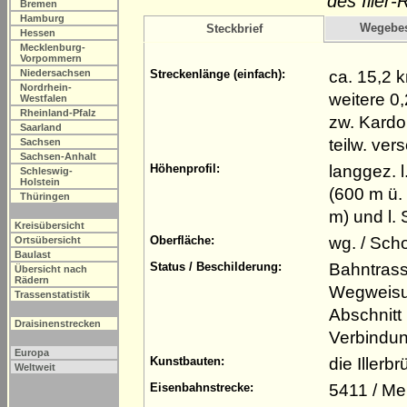
des Iller
Bremen
Hamburg
Wegebe
Steckbrief
Hessen
Mecklenburg-
Vorpommern
ca. 15,2 
Niedersachsen
Streckenlänge (einfach):
Nordrhein-
weitere 0
Westfalen
Rheinland-Pfalz
zw. Kardor
Saarland
teilw. ve
Sachsen
Sachsen-Anhalt
langgez. 
Höhenprofil:
Schleswig-
Holstein
(600 m ü. 
Thüringen
m) und l.
Kreisübersicht
wg. / Scho
Oberfläche:
Ortsübersicht
Baulast
Bahntrass
Status / Beschilderung:
Übersicht nach
Rädern
Wegweisu
Trassenstatistik
Abschnitt 
Draisinenstrecken
Verbindun
Europa
die Illerb
Kunstbauten:
Weltweit
5411 / M
Eisenbahnstrecke: