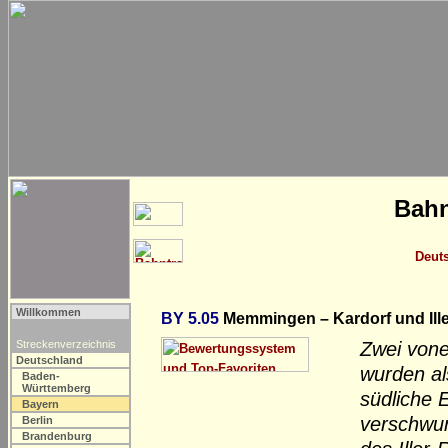
Bahn
Deut
Willkommen
BY 5.05
Memmingen – Kardorf und Ille
Streckenverzeichnis
Zwei vone
Deutschland
wurden al
Baden-
Württemberg
südliche 
Bayern
verschwund
Berlin
Brandenburg