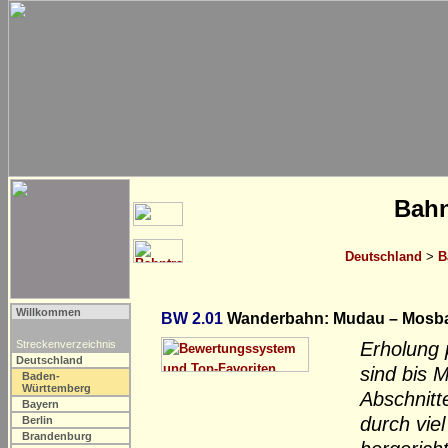
Bahn
Deutschland
>
B
Willkommen
BW 2.01
Wanderbahn: Mudau – Mosb
Streckenverzeichnis
Erholung
Deutschland
sind bis 
Baden-
Württemberg
Abschnitt
Bayern
durch vie
Berlin
Brandenburg