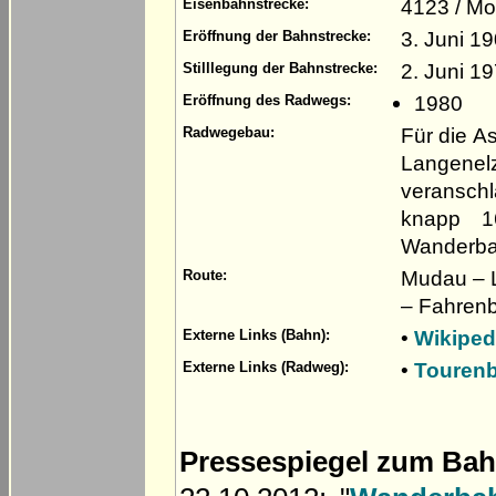
4123 / M
Eisenbahnstrecke:
3. Juni 1
Eröffnung der Bahnstrecke:
2. Juni 1
Stilllegung der Bahnstrecke:
1980
Eröffnung des Radwegs:
Für die A
Radwegebau:
Langene
veranschl
knapp 1
Wanderba
Mudau – 
Route:
– Fahrenb
•
Wikipe
Externe Links (Bahn):
•
Touren
Externe Links (Radweg):
Pressespiegel zum Ba