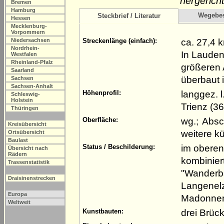
hergerich
Bremen
Hamburg
Wegebe
Steckbrief / Literatur
Hessen
Mecklenburg-
Vorpommern
ca. 27,4 
Niedersachsen
Streckenlänge (einfach):
Nordrhein-
In Lauden
Westfalen
Rheinland-Pfalz
größeren 
Saarland
überbaut i
Sachsen
Sachsen-Anhalt
langgez. 
Höhenprofil:
Schleswig-
Holstein
Trienz (3
Thüringen
wg.; Absc
Oberfläche:
Kreisübersicht
weitere k
Ortsübersicht
Baulast
im oberen
Status / Beschilderung:
Übersicht nach
Rädern
kombinier
Trassenstatistik
"Wanderba
Draisinenstrecken
Langenelz
Europa
Madonnen
Weltweit
drei Brüc
Kunstbauten: