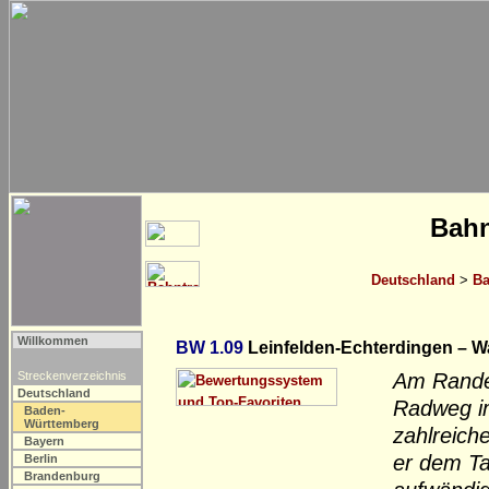
Bahn
Deutschland
>
Ba
Willkommen
BW 1.09
Leinfelden-Echterdingen – W
Streckenverzeichnis
Am Rande 
Deutschland
Radweg im
Baden-
Württemberg
zahlreich
Bayern
er dem Ta
Berlin
Brandenburg