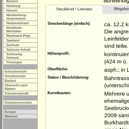
aufwändig
Bremen
Hamburg
Wegebe
Steckbrief / Literatur
Hessen
Mecklenburg-
Vorpommern
ca. 12,2 
Niedersachsen
Streckenlänge (einfach):
Nordrhein-
Die angre
Westfalen
Rheinland-Pfalz
Leinfelde
Saarland
sind teilw
Sachsen
Sachsen-Anhalt
kontinuie
Höhenprofil:
Schleswig-
Holstein
(424 m ü.
Thüringen
asph.; in
Oberfläche:
Kreisübersicht
Ortsübersicht
Bahntrass
Status / Beschilderung:
Baulast
(untersch
Übersicht nach
Rädern
Mehrere u
Kunstbauten:
Trassenstatistik
ehemalig
Draisinenstrecken
Seebruck
Europa
2009 sani
Weltweit
Burkhardt