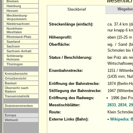
wesentlic
Bremen
Hamburg
Wegebe
Steckbrief
Hessen
Mecklenburg-
Vorpommern
Niedersachsen
Streckenlänge (einfach):
ca. 37,4 km (d
Nordrhein-
nur knapp 6 k
Westfalen
Rheinland-Pfalz
Höhenprofil:
eben (15-25 m
Saarland
Oberfläche:
wg. / Sand (b
Sachsen
Schmolen bis P
Sachsen-Anhalt
Schleswig-
Status / Beschilderung:
bei Polz als r
Holstein
Wirtschaftsweg
Thüringen
Eisenbahnstrecke:
1151 / Witten
Kreisübersicht
(1435 mm; Null
Ortsübersicht
Baulast
Eröffnung der Bahnstrecke:
1874 (Berlin-H
Übersicht nach
Stilllegung der Bahnstrecke:
1947 (Wittenbe
Rädern
Trassenstatistik
Eröffnung des Radwegs:
1996 (bei Po
Messtischblätter:
2833
,
2834
,
29
Draisinenstrecken
Route:
Klein Schmöle
Europa
Externe Links (Bahn):
•
Wikipedia: 
Weltweit