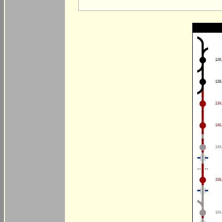
126
128
134
140
149
158
164