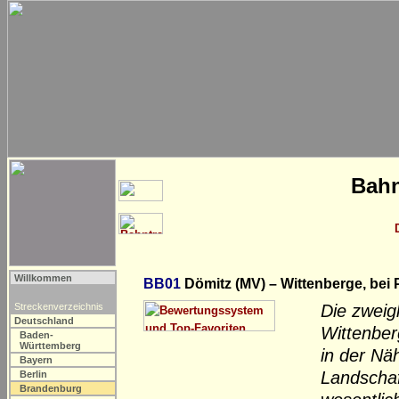
Bahn
Willkommen
BB01
Dömitz (MV) – Wittenberge, bei
Streckenverzeichnis
Die zweig
Deutschland
Wittenber
Baden-
Württemberg
in der Nä
Bayern
Landschaf
Berlin
Brandenburg