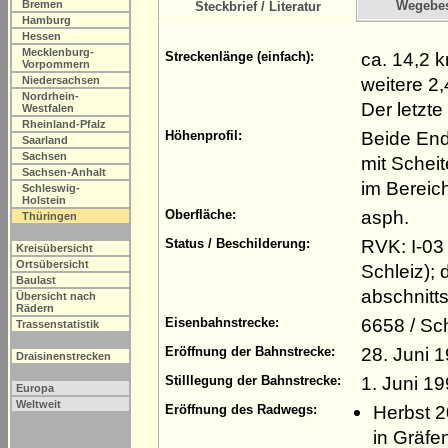
Bremen
Wegebe
Steckbrief / Literatur
Hamburg
Hessen
Mecklenburg-
ca. 14,2 
Streckenlänge (einfach):
Vorpommern
weitere 2
Niedersachsen
Nordrhein-
Der letzte
Westfalen
Rheinland-Pfalz
Beide End
Höhenprofil:
Saarland
Sachsen
mit Scheit
Sachsen-Anhalt
im Bereic
Schleswig-
Holstein
asph.
Oberfläche:
Thüringen
RVK: I-03 
Status / Beschilderung:
Kreisübersicht
Ortsübersicht
Schleiz);
Baulast
abschnitt
Übersicht nach
Rädern
6658 / Sc
Eisenbahnstrecke:
Trassenstatistik
28. Juni 
Eröffnung der Bahnstrecke:
Draisinenstrecken
1. Juni 19
Stilllegung der Bahnstrecke:
Europa
Weltweit
Herbst 2
Eröffnung des Radwegs:
in Gräfe