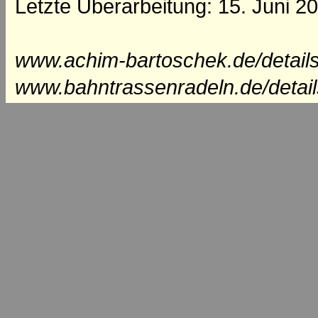
Letzte Überarbeitung: 15. Juni 2
www.achim-bartoschek.de/details
www.bahntrassenradeln.de/detail