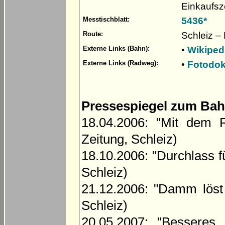
Einkaufsz
5436*
Messtischblatt:
Schleiz –
Route:
•
Wikiped
Externe Links (Bahn):
•
Fotodok
Externe Links (Radweg):
Pressespiegel zum Ba
18.04.2006: "Mit dem 
Zeitung, Schleiz)
18.10.2006: "Durchlass f
Schleiz)
21.12.2006: "Damm löst
Schleiz)
20.05.2007: "Besseres 