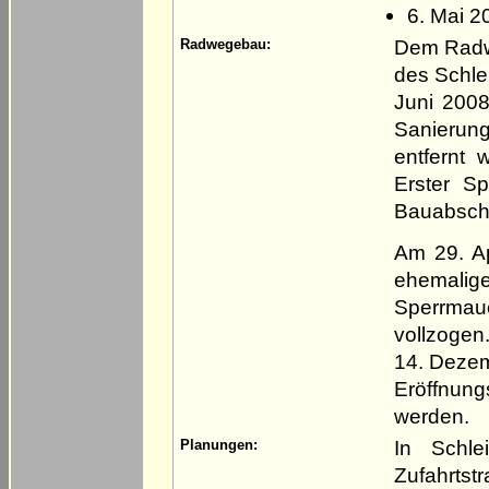
6. Mai 2
Dem Radwe
Radwegebau:
des Schle
Juni 200
Sanierun
entfernt 
Erster S
Bauabschn
Am 29. Ap
ehemalig
Sperrmau
vollzoge
14. Dezem
Eröffnun
werden.
In Schl
Planungen:
Zufahrts