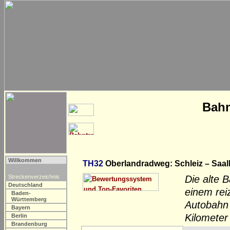
Bahn
Willkommen
TH32
Oberlandradweg: Schleiz – Saa
Streckenverzeichnis
Die alte 
Deutschland
einem rei
Baden-
Württemberg
Autobahn 
Bayern
Kilometer
Berlin
Brandenburg