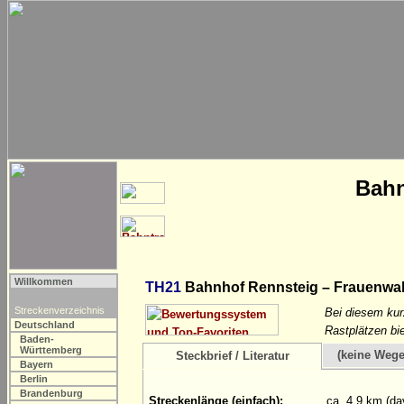
Bahn
Willkommen
TH21
Bahnhof Rennsteig – Frauenwa
Streckenverzeichnis
Bei diesem kur
Deutschland
Rastplätzen bi
Baden-
Württemberg
(keine Weg
Steckbrief / Literatur
Bayern
Berlin
Brandenburg
Streckenlänge (einfach):
ca. 4,9 km (da