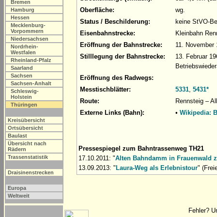
Bremen
Oberfläche:
wg.
Hamburg
Hessen
Status / Beschilderung:
keine StVO-Be
Mecklenburg-
Vorpommern
Eisenbahnstrecke:
Kleinbahn Ren
Niedersachsen
Eröffnung der Bahnstrecke:
11. November 
Nordrhein-
Westfalen
Stilllegung der Bahnstrecke:
13. Februar 1
Rheinland-Pfalz
Betriebswiede
Saarland
Sachsen
Eröffnung des Radwegs:
Sachsen-Anhalt
Messtischblätter:
5331
,
5431*
Schleswig-
Holstein
Route:
Rennsteig – A
Thüringen
Externe Links (Bahn):
•
Wikipedia: 
Kreisübersicht
Ortsübersicht
Baulast
Übersicht nach
Pressespiegel zum Bahntrassenweg TH21
Rädern
Trassenstatistik
17.10.2011: "
Alten Bahndamm in Frauenwald 
13.09.2013: "
Laura-Weg als Erlebnistour
" (Fre
Draisinenstrecken
Europa
Weltweit
Fehler? U