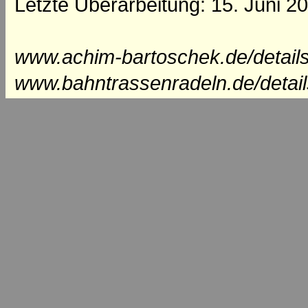
Letzte Überarbeitung: 15. Juni 2
www.achim-bartoschek.de/details
www.bahntrassenradeln.de/detail