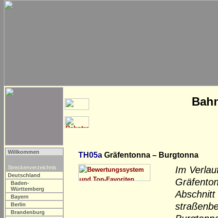
Bahn
Willkommen
TH05a
Gräfentonna – Burgtonna
Streckenverzeichnis
Im Verlau
Deutschland
Gräfenton
Baden-
Württemberg
Abschnitt
Bayern
straßenbe
Berlin
Brandenburg