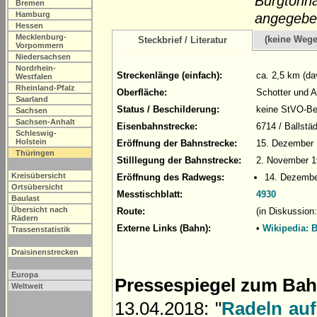
Burgtonna
Bremen
Hamburg
angegebe
Hessen
Mecklenburg-
(keine Weg
Steckbrief / Literatur
Vorpommern
Niedersachsen
Nordrhein-
Streckenlänge (einfach):
ca. 2,5 km (da
Westfalen
Rheinland-Pfalz
Oberfläche:
Schotter und A
Saarland
Status / Beschilderung:
keine StVO-Be
Sachsen
Sachsen-Anhalt
Eisenbahnstrecke:
6714 / Ballstä
Schleswig-
Holstein
Eröffnung der Bahnstrecke:
15. Dezember 1
Thüringen
Stilllegung der Bahnstrecke:
2. November 19
Kreisübersicht
Eröffnung des Radwegs:
14. Dezembe
Ortsübersicht
Messtischblatt:
4930
Baulast
Übersicht nach
Route:
(in Diskussion
Rädern
Externe Links (Bahn):
•
Wikipedia: B
Trassenstatistik
Draisinenstrecken
Europa
Pressespiegel zum Ba
Weltweit
13.04.2018: "
Radeln au