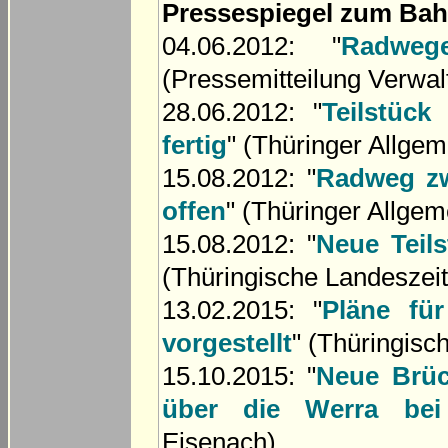
Pressespiegel zum Ba
04.06.2012: "
Radweg
(Pressemitteilung Verwa
28.06.2012: "
Teilstüc
fertig
" (Thüringer Allge
15.08.2012: "
Radweg zw
offen
" (Thüringer Allgem
15.08.2012: "
Neue Teils
(Thüringische Landeszei
13.02.2015: "
Pläne fü
vorgestellt
" (Thüringisc
15.10.2015: "
Neue Brüc
über die Werra bei
Eisenach)