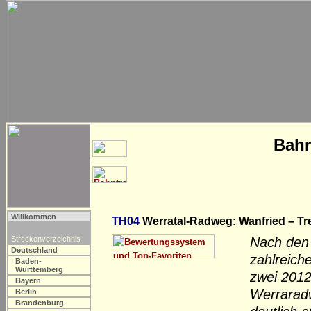
Bahn
Willkommen
TH04
Werratal-Radweg: Wanfried – Tre
Streckenverzeichnis
Nach den 
Deutschland
zahlreich
Baden-
Württemberg
zwei 2012
Bayern
Werraradw
Berlin
Brandenburg