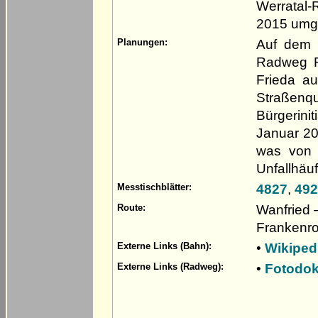
Werratal
2015 umge
Auf dem 
Planungen:
Radweg R
Frieda au
Straßenq
Bürgerin
Januar 20
was von 
Unfallhäuf
4827
,
492
Messtischblätter:
Wanfried –
Route:
Frankenro
•
Wikiped
Externe Links (Bahn):
•
Fotodok
Externe Links (Radweg):