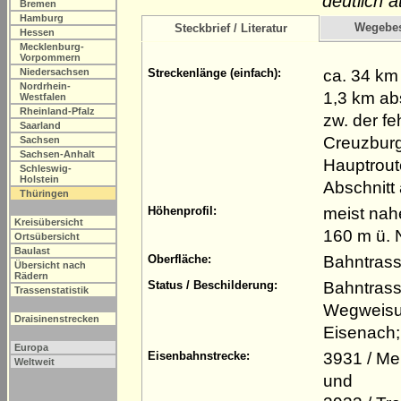
deutlich a
Bremen
Hamburg
Wegebe
Steckbrief / Literatur
Hessen
Mecklenburg-
Vorpommern
ca. 34 km
Niedersachsen
Streckenlänge (einfach):
Nordrhein-
1,3 km ab
Westfalen
Rheinland-Pfalz
zw. der f
Saarland
Creuzburg 
Sachsen
Sachsen-Anhalt
Hauptrout
Schleswig-
Holstein
Abschnitt
Thüringen
meist nah
Höhenprofil:
Kreisübersicht
160 m ü. 
Ortsübersicht
Baulast
Bahntrass
Oberfläche:
Übersicht nach
Rädern
Bahntrass
Status / Beschilderung:
Trassenstatistik
Wegweisu
Draisinenstrecken
Eisenach;
Europa
3931 / Me
Eisenbahnstrecke:
Weltweit
und