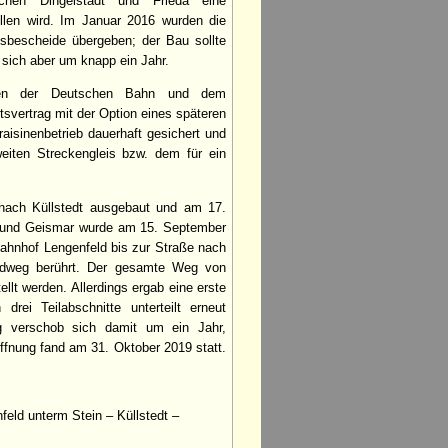
chen Dingelstädt und Frieda eine
llen wird. Im Januar 2016 wurden die
sbescheide übergeben; der Bau sollte
 sich aber um knapp ein Jahr.
hen der Deutschen Bahn und dem
vertrag mit der Option eines späteren
isinenbetrieb dauerhaft gesichert und
iten Streckengleis bzw. dem für ein
 nach Küllstedt ausgebaut und am 17.
ld und Geismar wurde am 15. September
hnhof Lengenfeld bis zur Straße nach
Radweg berührt. Der gesamte Weg von
ellt werden. Allerdings ergab eine erste
rei Teilabschnitte unterteilt erneut
ung verschob sich damit um ein Jahr,
öffnung fand am 31. Oktober 2019 statt.
feld unterm Stein – Küllstedt –