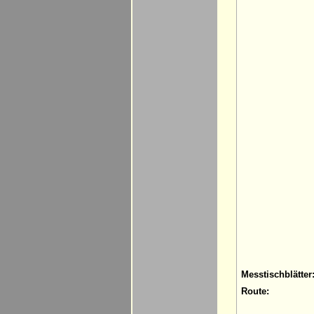
Messtischblätter
Route: