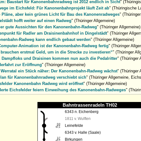
km: Baustart für Kanonenbahnradweg ist 2012 endlich in Sicht
" (Thüringi
ege im Eichsfeld: Für Kanonenbahnprojekt läuft Zeit ab
" (Thüringische L
e Pläne, aber kein grünes Licht für Bau des Kanonenradweges
" (Thüringe
elstädt hofft weiter auf einen Radweg
" (Thüringer Allgemeine)
er gute Aussichten für den Kanonenbahn-Radweg
" (Thüringer Allgemeine)
enpunkt für Radler am Draisinenbahnhof in Dingelstädt
" (Thüringer Allge
nenbahn-Radweg kann endlich gebaut werden
" (Thüringer Allgemeine)
Computer-Animation ist der Kanonenbahn-Radweg fertig
" (Thüringer Allg
 brauchen erstmal Geld, um in die Strecke zu investieren“
" (Thüringer Al
 Dampfloks und Draisinen kommen nun auch die Pedalritter
" (Thüringer 
erfahrt zur Eröffnung
" (Thüringer Allgemeine)
Werratal ein Stück näher: Der Kanonenbahn-Radweg wächst
" (Thüringer 
plan für Kanonenbahnradweg verschiebt sich
" (Thüringer Allgemeine, Eichs
sfelder Kanonenbahn Radweg wird eröffnet
" (Thüringer Allgemeine)
erte Eichsfelder feiern Einweihung des Kanonenbahn-Radweges
" (Thüri
Bahntrassenradeln TH02
6343 n. Eichenberg
1811 v. Wulften
0,0
Leinefelde
67,1
6343 v. Halle (Saale)
3,7
Birkungen
63,7