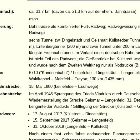
infach):
ca. 31,7 km (davon ca. 21,3 km auf der ehem. Bahntrasse)
asph.
derung:
Bahntrasse als kombinierter Fuß-/Radweg; Radwegweisung i
Radweg)
sechs Tunnel zw. Dingelstädt und Geismar: Küllstedter Tunne
m), Entenbergtunnel (280 m) und zwei Tunnel unter 200 m Läng
längste Eisenbahntunnel im Verlauf eines deutschen Bahntra
ist nicht Teil des Radwegs; die Gießebrücke bei Küllstedt war
und wurde nach dem Zweiten Weltkrieg nur als Notbrücke (Bl
e:
6710 ("Kanonenbahn") / Leinefelde – Dingelstädt – Lengenf
Waldkappel – Malsfeld – Treysa; 130 km (1435 mm)
ahnstrecke:
15. Mai 1880 (Leinefelde – Eschwege)
Bahnstrecke:
Im April 1945 Sprengung des Frieda-Viadukts durch Deutsc
Wiederherstellung der Strecke Geismar – Lengenfeld; 31. D
Lengenfelder Viadukts / Stilllegung der Strecke (Küllstedt – 
adwegs:
17. August 2017 (Küllstedt – Dingelstädt)
15. September 2017 (Geismar – Lengenfeld)
31. Oktober 2019 (Lengenfeld – Küllstedt)
Nach einem fast zehn Jahre andauernden Planungsproz