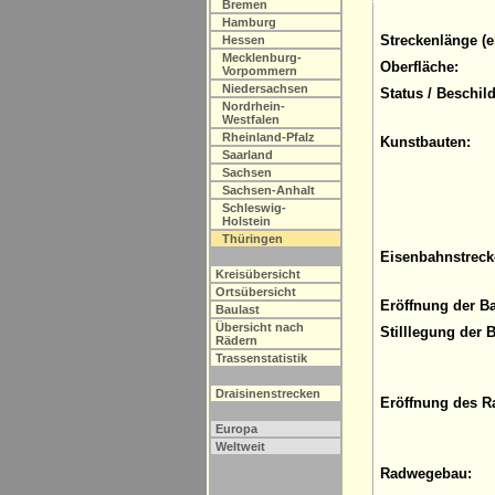
Bremen
Hamburg
Streckenlänge (e
Hessen
Mecklenburg-
Oberfläche:
Vorpommern
Niedersachsen
Status / Beschil
Nordrhein-
Westfalen
Rheinland-Pfalz
Kunstbauten:
Saarland
Sachsen
Sachsen-Anhalt
Schleswig-
Holstein
Thüringen
Eisenbahnstreck
Kreisübersicht
Ortsübersicht
Eröffnung der B
Baulast
Übersicht nach
Stilllegung der 
Rädern
Trassenstatistik
Draisinenstrecken
Eröffnung des R
Europa
Weltweit
Radwegebau: