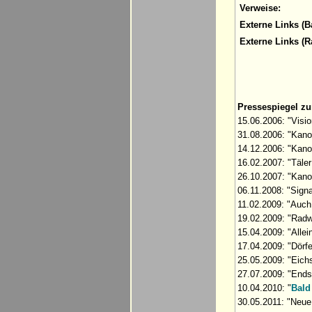
Verweise:
Externe Links (B
Externe Links (
Pressespiegel z
15.06.2006: "Visio
31.08.2006: "Kano
14.12.2006: "Kanon
16.02.2007: "Täler
26.10.2007: "Kano
06.11.2008: "Signa
11.02.2009: "Auch
19.02.2009: "Radw
15.04.2009: "Alle
17.04.2009: "Dörfe
25.05.2009: "Eichs
27.07.2009: "Ends
10.04.2010: "
Bald
30.05.2011: "Neue