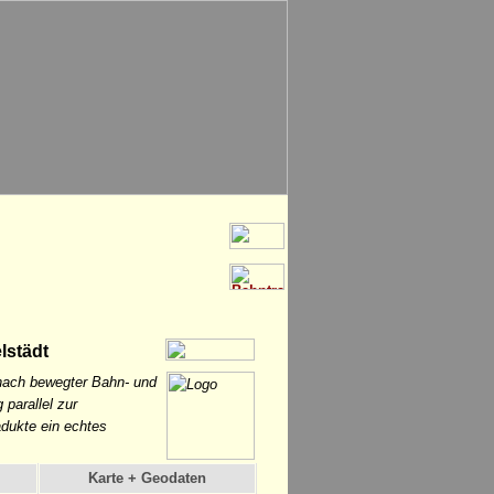
lstädt
 nach bewegter Bahn- und
parallel zur
adukte ein echtes
Karte + Geodaten