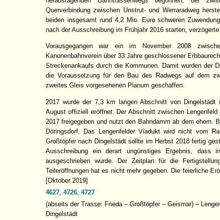
herausragenden Bahntrassenwegs begonnen, der zwis
Querverbindung zwischen Unstrut- und Werraradweg herste
beiden insgesamt rund 4,2 Mio. Euro schweren Zuwendung
nach der Ausschreibung im Frühjahr 2016 starten, verzögerte
Vorausgegangen war ein im November 2008 zwisc
Kanonenbahnverein über 33 Jahre geschlossener Erbbaurechts
Streckenankaufs durch die Kommunen. Damit wurden der Dra
die Voraussetzung für den Bau des Radwegs auf dem zwe
zweites Gleis vorgesehenen Planum geschaffen.
2017 wurde der 7,3 km langen Abschnitt von Dingelstädt
August offiziell eröffnet. Der Abschnitt zwischen Lengenfe
2017 freigegeben und nutzt den Bahndamm ab dem ehem. Ba
Döringsdorf. Das Lengenfelder Viadukt wird nicht vom 
Großtöpfer nach Dingelstädt sollte im Herbst 2018 fertig gest
Ausschreibung ein derart ungünstiges Ergebnis, dass in d
ausgeschrieben wurde. Der Zeitplan für die Fertigstell
Teileröffnungen hat es nicht mehr gegeben. Die feierliche Er
[Oktober 2019]
:
4627
,
4726
,
4727
(abseits der Trasse: Frieda – Großtöpfer – Geismar) – Lengen
Dingelstädt