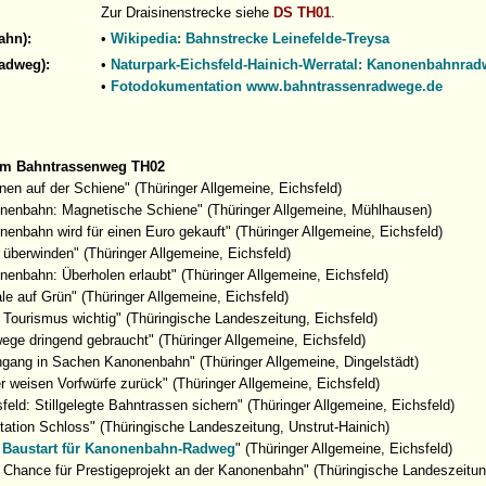
Zur Draisinenstrecke siehe
DS TH01
.
ahn):
•
Wikipedia: Bahnstrecke Leinefelde-Treysa
Radweg):
•
Naturpark-Eichsfeld-Hainich-Werratal: Kanonenbahnra
•
Fotodokumentation www.bahntrassenradwege.de
um Bahntrassenweg TH02
nen auf der Schiene" (Thüringer Allgemeine, Eichsfeld)
nenbahn: Magnetische Schiene" (Thüringer Allgemeine, Mühlhausen)
enbahn wird für einen Euro gekauft" (Thüringer Allgemeine, Eichsfeld)
 überwinden" (Thüringer Allgemeine, Eichsfeld)
nenbahn: Überholen erlaubt" (Thüringer Allgemeine, Eichsfeld)
le auf Grün" (Thüringer Allgemeine, Eichsfeld)
 Tourismus wichtig" (Thüringische Landeszeitung, Eichsfeld)
ege dringend gebraucht" (Thüringer Allgemeine, Eichsfeld)
ingang in Sachen Kanonenbahn" (Thüringer Allgemeine, Dingelstädt)
r weisen Vorfwürfe zurück" (Thüringer Allgemeine, Eichsfeld)
feld: Stillgelegte Bahntrassen sichern" (Thüringer Allgemeine, Eichsfeld)
tation Schloss" (Thüringische Landeszeitung, Unstrut-Hainich)
 Baustart für Kanonenbahn-Radweg
" (Thüringer Allgemeine, Eichsfeld)
 Chance für Prestigeprojekt an der Kanonenbahn" (Thüringische Landeszeitun