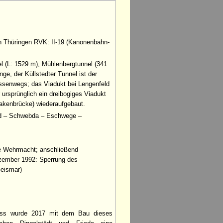
n Thüringen RVK: II-19 (Kanonenbahn-
l (L: 1529 m), Mühlenbergtunnel (341
e, der Küllstedter Tunnel ist der
ssenwegs; das Viadukt bei Lengenfeld
 ursprünglich ein dreibogiges Viadukt
akenbrücke) wiederaufgebaut.
eld – Schwebda – Eschwege –
he Wehrmacht; anschließend
ezember 1992: Sperrung des
Geismar)
ess wurde 2017 mit dem Bau dieses