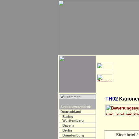
Willkommen
TH02
Kanonenb
Streckenverzeichnis
Deutschland
Baden-
Württemberg
Bayern
Berlin
Steckbrief / 
Brandenburg