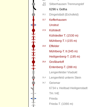
8,2
Silberhausen Trennungsbf
58,9
6296 v. Gotha
Dingelstädt (Eichsfeld)
10,1
Kefferhausen
12,7
Unstrut
Küllstedt
17,9
Küllstedter T. (1530 m)
Mühlberg-T. I (155 m)
Effelder
23,9
Mühlberg-T. II (345 m)
Heiligenberg-T. (195 m)
Großbartoff
25,9
Entenberg-T. (288 m)
Lengenfelder Viadukt
Lengenfeld unterm Stein
31,4
Geismar
34,7
6734 v. Heilbad Heiligenstadt
TH / HE
Frieda
Frieda-T. (1066 m)