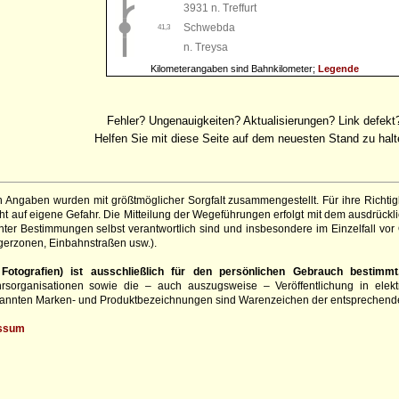
3931 n. Treffurt
Schwebda
41,3
n. Treysa
Kilometerangaben sind Bahnkilometer;
Legende
Fehler? Ungenauigkeiten? Aktualisierungen? Link defekt
Helfen Sie mit diese Seite auf dem neuesten Stand zu halt
 Angaben wurden mit größtmöglicher Sorgfalt zusammengestellt. Für ihre Richt
 auf eigene Gefahr. Die Mitteilung der Wegeführungen erfolgt mit dem ausdrückli
ter Bestimmungen selbst verantwortlich sind und insbesondere im Einzelfall vor
gerzonen, Einbahnstraßen usw.).
otografien) ist ausschließlich für den persönlichen Gebrauch bestimmt
hrsorganisationen sowie die – auch auszugsweise – Veröffentlichung in elekt
genannten Marken- und Produktbezeichnungen sind Warenzeichen der entsprechend
ssum