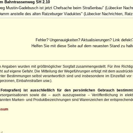
um Bahntrassenweg SH 2.10
eg Mustin-Gadebusch ist jetzt Chefsache beim Straßenbau" (Lübecker Nachr
Damm anstelle des alten Ratzeburger Viaduktes" (Lübecker Nachrichten, Ratz
Fehler? Ungenauigkeiten? Aktualisierungen? Link defekt
Helfen Sie mit diese Seite auf dem neuesten Stand zu halt
 Angaben wurden mit größtmöglicher Sorgfalt zusammengestellt. Für ihre Richt
 auf eigene Gefahr. Die Mitteilung der Wegeführungen erfolgt mit dem ausdrückli
ter Bestimmungen selbst verantwortlich sind und insbesondere im Einzelfall vor
gerzonen, Einbahnstraßen usw.).
otografien) ist ausschließlich für den persönlichen Gebrauch bestimmt
hrsorganisationen sowie die – auch auszugsweise – Veröffentlichung in elekt
genannten Marken- und Produktbezeichnungen sind Warenzeichen der entsprechend
ssum