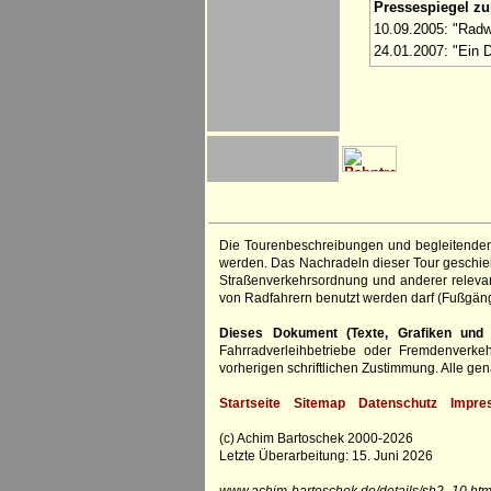
Pressespiegel z
10.09.2005: "Radw
24.01.2007: "Ein 
Die Tourenbeschreibungen und begleitenden
werden. Das Nachradeln dieser Tour geschieht
Straßenverkehrsordnung und anderer relevan
von Radfahrern benutzt werden darf (Fußgän
Dieses Dokument (Texte, Grafiken und F
Fahrradverleihbetriebe oder Fremdenverke
vorherigen schriftlichen Zustimmung. Alle 
Startseite
Sitemap
Datenschutz
Impre
(c) Achim Bartoschek 2000-2026
Letzte Überarbeitung: 15. Juni 2026