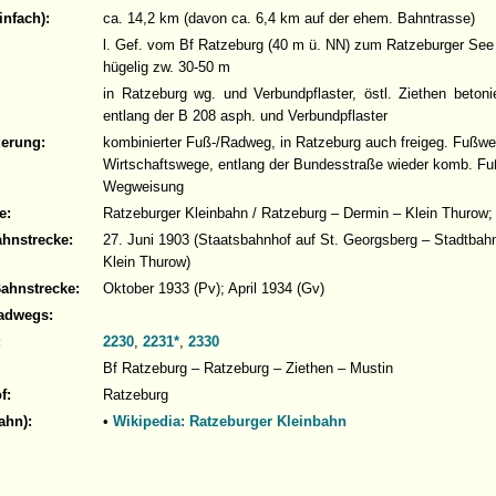
infach):
ca. 14,2 km (davon ca. 6,4 km auf der ehem. Bahntrasse)
l. Gef. vom Bf Ratzeburg (40 m ü. NN) zum Ratzeburger See (
hügelig zw. 30-50 m
in Ratzeburg wg. und Verbundpflaster, östl. Ziethen betoni
entlang der B 208 asph. und Verbundpflaster
derung:
kombinierter Fuß-/Radweg, in Ratzeburg auch freigeg. Fußweg;
Wirtschaftswege, entlang der Bundesstraße wieder komb. Fu
Wegweisung
e:
Ratzeburger Kleinbahn / Ratzeburg – Dermin – Klein Thurow
ahnstrecke:
27. Juni 1903 (Staatsbahnhof auf St. Georgsberg – Stadtbahn
Klein Thurow)
Bahnstrecke:
Oktober 1933 (Pv); April 1934 (Gv)
adwegs:
:
2230
,
2231*
,
2330
Bf Ratzeburg – Ratzeburg – Ziethen – Mustin
f:
Ratzeburg
ahn):
•
Wikipedia: Ratzeburger Kleinbahn