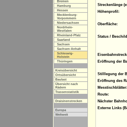
Bremen
Streckenlänge (e
Hamburg
Hessen
Höhenprofil:
Mecklenburg-
Vorpommern
Niedersachsen
Oberfläche:
Nordrhein-
Westfalen
Rheinland-Pfalz
Status / Beschil
Saarland
Sachsen
Sachsen-Anhalt
Schleswig-
Eisenbahnstreck
Holstein
Eröffnung der B
Thüringen
Kreisübersicht
Stilllegung der 
Ortsübersicht
Baulast
Eröffnung des R
Übersicht nach
Messtischblätter
Rädern
Trassenstatistik
Route:
Nächster Bahnho
Draisinenstrecken
Externe Links (B
Europa
Weltweit