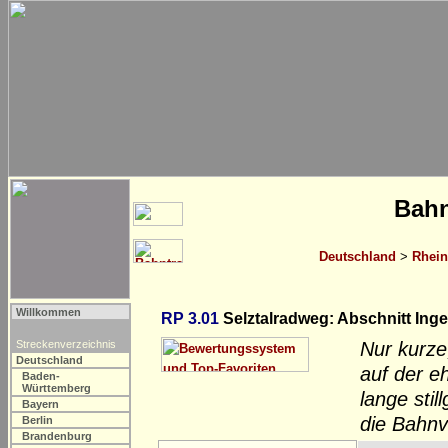
Bahn
Deutschland
>
Rhein
Willkommen
RP 3.01
Selztalradweg: Abschnitt Ing
Streckenverzeichnis
Nur kurze
Deutschland
auf der e
Baden-
Württemberg
lange sti
Bayern
die Bahnv
Berlin
Brandenburg