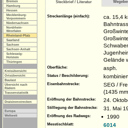
Bremen
Wegebe
Steckbrief / Literatur
Hamburg
Hessen
Mecklenburg-
ca. 15,4 
Streckenlänge (einfach):
Vorpommern
Bahntrass
Niedersachsen
Nordrhein-
Großwinte
Westfalen
Rheinland-Pfalz
Großwinte
Saarland
Schwaben
Sachsen
Sachsen-Anhalt
Jugenheim
Schleswig-
Holstein
Gelände w
Thüringen
asph.
Oberfläche:
Kreisübersicht
kombinie
Status / Beschilderung:
Ortsübersicht
Baulast
SEG / Fre
Eisenbahnstrecke:
Übersicht nach
Rädern
(1435 mm
Trassenstatistik
24. Oktob
Eröffnung der Bahnstrecke:
Draisinenstrecken
31. Mai 1
Stilllegung der Bahnstrecke:
Europa
1990
Weltweit
Eröffnung des Radwegs:
6014
Messtischblatt: