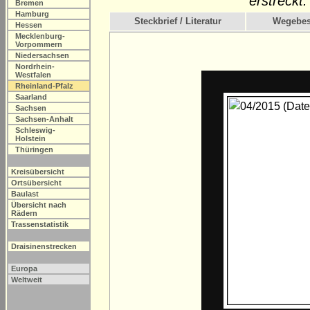
erstreckt.
Bremen
Hamburg
Steckbrief / Literatur
Wegebes
Hessen
Mecklenburg-
Vorpommern
Niedersachsen
Nordrhein-
Westfalen
Rheinland-Pfalz
Saarland
Sachsen
Sachsen-Anhalt
Schleswig-
Holstein
Thüringen
Kreisübersicht
Ortsübersicht
Baulast
Übersicht nach
Rädern
Trassenstatistik
Draisinenstrecken
Europa
Weltweit