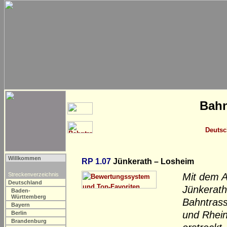
Bahn
Deutsc
Willkommen
RP 1.07
Jünkerath – Losheim
Streckenverzeichnis
Mit dem A
Deutschland
Jünkerath
Baden-
Württemberg
Bahntrass
Bayern
und Rhein
Berlin
Brandenburg