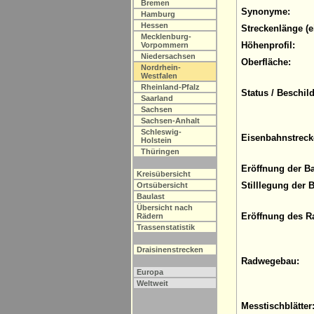
Bremen
Synonyme:
Hamburg
Hessen
Streckenlänge (e
Mecklenburg-
Höhenprofil:
Vorpommern
Niedersachsen
Oberfläche:
Nordrhein-
Westfalen
Rheinland-Pfalz
Status / Beschil
Saarland
Sachsen
Sachsen-Anhalt
Schleswig-
Eisenbahnstreck
Holstein
Thüringen
Eröffnung der B
Kreisübersicht
Stilllegung der 
Ortsübersicht
Baulast
Übersicht nach
Eröffnung des R
Rädern
Trassenstatistik
Draisinenstrecken
Radwegebau:
Europa
Weltweit
Messtischblätter