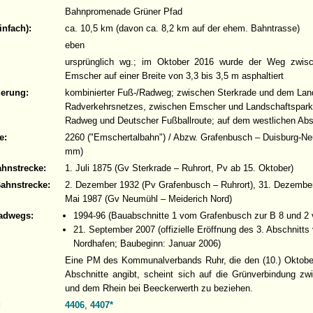
Bahnpromenade Grüner Pfad
infach):
ca. 10,5 km (davon ca. 8,2 km auf der ehem. Bahntrasse)
eben
ursprünglich wg.; im Oktober 2016 wurde der Weg zwisc
Emscher auf einer Breite von 3,3 bis 3,5 m asphaltiert
derung:
kombinierter Fuß-/Radweg; zwischen Sterkrade und dem La
Radverkehrsnetzes, zwischen Emscher und Landschaftspar
Radweg und Deutscher Fußballroute; auf dem westlichen Ab
e:
2260 ("Emschertalbahn") / Abzw. Grafenbusch – Duisburg-Ne
mm)
ahnstrecke:
1. Juli 1875 (Gv Sterkrade – Ruhrort, Pv ab 15. Oktober)
Bahnstrecke:
2. Dezember 1932 (Pv Grafenbusch – Ruhrort), 31. Dezember
Mai 1987 (Gv Neumühl – Meiderich Nord)
adwegs:
1994-96 (Bauabschnitte 1 vom Grafenbusch zur B 8 und 2 
21. September 2007 (offizielle Eröffnung des 3. Abschnitts
Nordhafen; Baubeginn: Januar 2006)
Eine PM des Kommunalverbands Ruhr, die den (10.) Oktober
Abschnitte angibt, scheint sich auf die Grünverbindung z
und dem Rhein bei Beeckerwerth zu beziehen.
:
4406
,
4407*