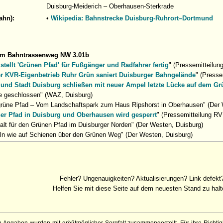
Duisburg-Meiderich – Oberhausen-Sterkrade
ahn):
•
Wikipedia: Bahnstrecke Duisburg-Ruhrort–Dortmund
um Bahntrassenweg NW 3.01b
stellt 'Grünen Pfad' für Fußgänger und Radfahrer fertig
" (Pressemitteilun
r KVR-Eigenbetrieb Ruhr Grün saniert Duisburger Bahngelände
" (Presse
und Stadt Duisburg schließen mit neuer Ampel letzte Lücke auf dem Gr
e geschlossen" (WAZ, Duisburg)
grüne Pfad – Vom Landschaftspark zum Haus Ripshorst in Oberhausen" (Der 
er Pfad in Duisburg und Oberhausen wird gesperrt
" (Pressemitteilung RV
alt für den Grünen Pfad im Duisburger Norden" (Der Westen, Duisburg)
ln wie auf Schienen über den Grünen Weg" (Der Westen, Duisburg)
Fehler? Ungenauigkeiten? Aktualisierungen? Link defekt
Helfen Sie mit diese Seite auf dem neuesten Stand zu halt