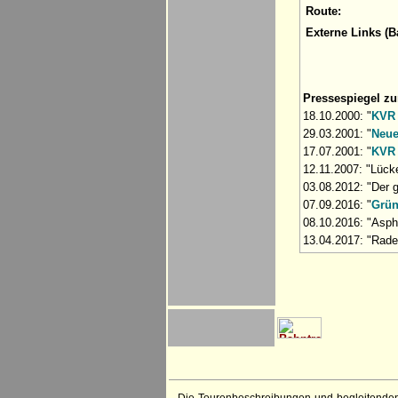
Route:
Externe Links (B
Pressespiegel z
18.10.2000: "
KVR 
29.03.2001: "
Neue
17.07.2001: "
KVR 
12.11.2007: "Lück
03.08.2012: "Der 
07.09.2016: "
Grün
08.10.2016: "Asph
13.04.2017: "Rade