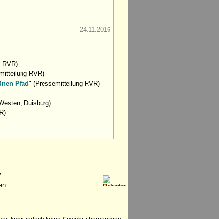
24.11.2016
g RVR)
mitteilung RVR)
ünen Pfad
" (Pressemitteilung RVR)
Westen, Duisburg)
R)
?
en.