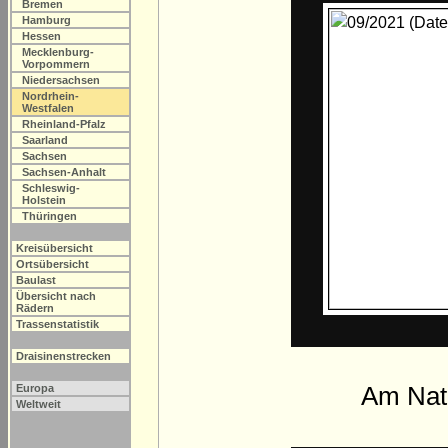
Bremen
Hamburg
Hessen
Mecklenburg-
Vorpommern
Niedersachsen
Nordrhein-
Westfalen
Rheinland-Pfalz
Saarland
Sachsen
Sachsen-Anhalt
Schleswig-
Holstein
Thüringen
Kreisübersicht
Ortsübersicht
Baulast
Übersicht nach
Rädern
Trassenstatistik
Draisinenstrecken
Am Nat
Europa
Weltweit