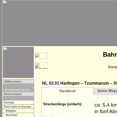
Bahn
Euro
Willkommen
NL 02.01
Harlingen – Tzummarum – Sti
Streckenverzeichnis
(keine Weg
Steckbrief
Deutschland
Europa
ca. 5,4 k
Streckenlänge (einfach):
Rail-trails in Europe
in fünf Ab
Belgien
Bosnien-