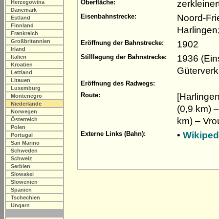
zerkleine
Oberfläche:
Herzegowina
Dänemark
Noord-Fri
Eisenbahnstrecke:
Estland
Finnland
Harlingen
Frankreich
Großbritannien
1902
Eröffnung der Bahnstrecke:
Irland
1936 (Ein
Stilllegung der Bahnstrecke:
Italien
Kroatien
Güterverk
Lettland
Litauen
Eröffnung des Radwegs:
Luxemburg
[Harlinge
Route:
Montenegro
Niederlande
(0,9 km) 
Norwegen
km) – Vro
Österreich
Polen
•
Wikipedi
Externe Links (Bahn):
Portugal
San Marino
Schweden
Schweiz
Serbien
Slowakei
Slowenien
Spanien
Tschechien
Ungarn