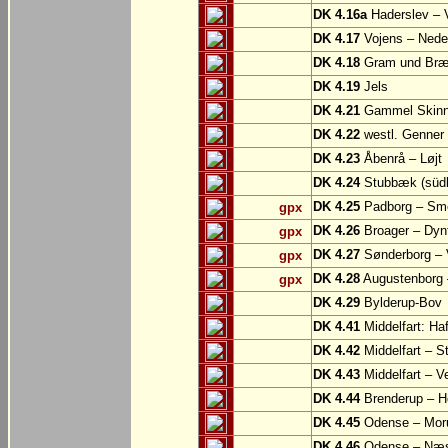
DK 4.16a
Haderslev – 
DK 4.17
Vojens – Nede
DK 4.18
Gram und Bræn
DK 4.19
Jels
DK 4.21
Gammel Skinne
DK 4.22
westl. Genner
DK 4.23
Åbenrå – Løjt
DK 4.24
Stubbæk (südl.
DK 4.25
Padborg – Sm
gpx
DK 4.26
Broager – Dyn
gpx
DK 4.27
Sønderborg – V
gpx
DK 4.28
Augustenborg 
gpx
DK 4.29
Bylderup-Bov
DK 4.41
Middelfart: Ha
DK 4.42
Middelfart – St
DK 4.43
Middelfart – V
DK 4.44
Brenderup – H
DK 4.45
Odense – Mor
DK 4.46
Odense – Næ