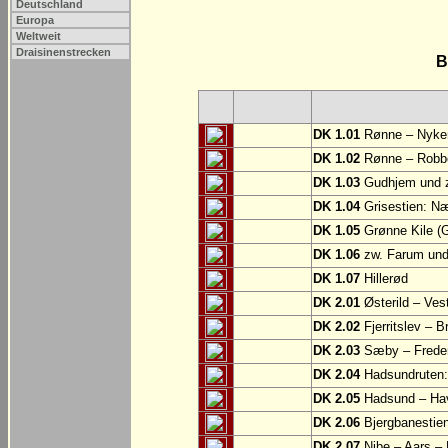
Deutschland
Europa
Weltweit
Draisinenstrecken
B
DK 1.01
Rønne – Nyke
DK 1.02
Rønne – Robb
DK 1.03
Gudhjem und z
DK 1.04
Grisestien: 
DK 1.05
Grønne Kile (G
DK 1.06
zw. Farum und
DK 1.07
Hillerød
DK 2.01
Østerild – Ves
DK 2.02
Fjerritslev – B
DK 2.03
Sæby – Frede
DK 2.04
Hadsundruten: 
DK 2.05
Hadsund – Ha
DK 2.06
Bjergbanestien
DK 2.07
Nibe – Aars –