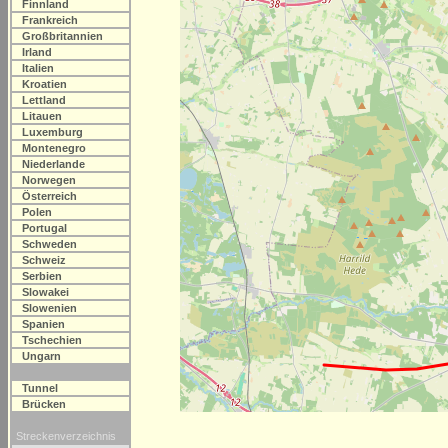
Finnland
Frankreich
Großbritannien
Irland
Italien
Kroatien
Lettland
Litauen
Luxemburg
Montenegro
Niederlande
Norwegen
Österreich
Polen
Portugal
Schweden
Schweiz
Serbien
Slowakei
Slowenien
Spanien
Tschechien
Ungarn
Tunnel
Brücken
Streckenverzeichnis