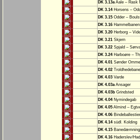
DK 3.13a
Aale – Rask 
DK 3.14
Horsens – Od
DK 3.15
Odder – Boulst
DK 3.16
Hammelbanen: 
DK 3.20
Herborg – Vi
DK 3.21
Skjern
DK 3.22
Spjald – Sørv
DK 3.24
Harboøre – Th
DK 4.01
Sønder Omme –
DK 4.02
Troldhedebanes
DK 4.03
Varde
DK 4.03a
Ansager
DK 4.03b
Grindsted
DK 4.04
Nymindegab
DK 4.05
Almind – Egtv
DK 4.06
Bindeballestien
DK 4.14
südl. Kolding
DK 4.15
Banedæmningen
DK 4.16
Haderslev/Had