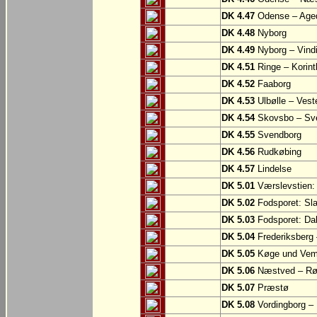
DK 4.47
Odense – Aged
DK 4.48
Nyborg
DK 4.49
Nyborg – Vind
DK 4.51
Ringe – Korint
DK 4.52
Faaborg
DK 4.53
Ulbølle – Vest
DK 4.54
Skovsbo – Sv
DK 4.55
Svendborg
DK 4.56
Rudkøbing
DK 4.57
Lindelse
DK 5.01
Værslevstien:
DK 5.02
Fodsporet: Sl
DK 5.03
Fodsporet: Da
DK 5.04
Frederiksberg
DK 5.05
Køge und Vem
DK 5.06
Næstved – R
DK 5.07
Præstø
DK 5.08
Vordingborg –