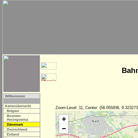
Bahn
Willkommen
Kartenübersicht
Zoom-Level: 11, Center: (56.055936, 9.323273
Belgien
Bosnien-
+
Herzegowina
Dänemark
−
Deutschland
Estland