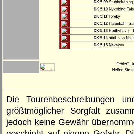
DK 5.09
Stubbekøbing
DK 5.10
Nykøbing Fals
DK 5.11
Toreby
DK 5.12
Hafenbahn Sa
DK 5.13
Rødbyhavn – 
DK 5.14
südl. von Nak
DK 5.15
Nakskov
Fehler? U
Helfen Sie m
Die Tourenbeschreibungen un
größtmöglicher Sorgfalt zusamm
jedoch keine Gewähr übernomme
geschieht auf eigene Gefahr. Di