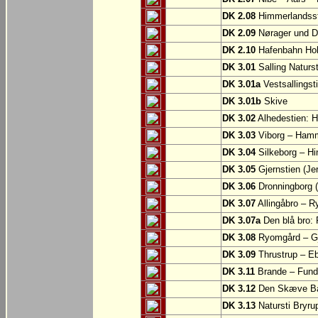
DK 2.08
Himmerlandsst
DK 2.09
Nørager und D
DK 2.10
Hafenbahn Ho
DK 3.01
Salling Naturs
DK 3.01a
Vestsallingst
DK 3.01b
Skive
DK 3.02
Alhedestien: H
DK 3.03
Viborg – Ham
DK 3.04
Silkeborg – Hi
DK 3.05
Gjernstien (Je
DK 3.06
Dronningborg (
DK 3.07
Allingåbro – 
DK 3.07a
Den blå bro:
DK 3.08
Ryomgård – Gje
DK 3.09
Thrustrup – Ebe
DK 3.11
Brande – Fund
DK 3.12
Den Skæve Ban
DK 3.13
Natursti Bryru