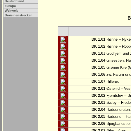
Deutschland
Europa
Weltweit
Draisinenstrecken
B
DK 1.01
Rønne – Nyke
DK 1.02
Rønne – Robb
DK 1.03
Gudhjem und z
DK 1.04
Grisestien: 
DK 1.05
Grønne Kile (G
DK 1.06
zw. Farum und
DK 1.07
Hillerød
DK 2.01
Østerild – Ves
DK 2.02
Fjerritslev – B
DK 2.03
Sæby – Frede
DK 2.04
Hadsundruten: 
DK 2.05
Hadsund – Ha
DK 2.06
Bjergbanestien
DK 2.07
Nibe – Aars –