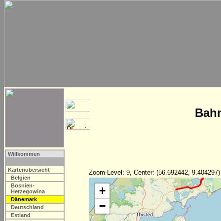
Bahn
Willkommen
Kartenübersicht
Zoom-Level: 9, Center: (56.692442, 9.404297)
Belgien
Bosnien-
+
Herzegowina
Dänemark
−
Deutschland
Estland