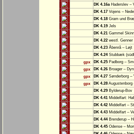
DK 4.16a
Haderslev – 
DK 4.17
Vojens – Nede
DK 4.18
Gram und Bræn
DK 4.19
Jels
DK 4.21
Gammel Skinne
DK 4.22
westl. Genner
DK 4.23
Åbenrå – Løjt
DK 4.24
Stubbæk (südl.
DK 4.25
Padborg – Sm
gpx
DK 4.26
Broager – Dyn
gpx
DK 4.27
Sønderborg – V
gpx
DK 4.28
Augustenborg 
gpx
DK 4.29
Bylderup-Bov
DK 4.41
Middelfart: Ha
DK 4.42
Middelfart – St
DK 4.43
Middelfart – V
DK 4.44
Brenderup – H
DK 4.45
Odense – Mor
DK 4.46
Odense – Næ