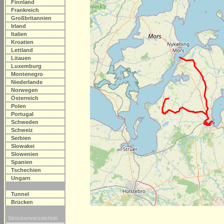
Finnland
Frankreich
Großbritannien
Irland
Italien
Kroatien
Lettland
Litauen
Luxemburg
Montenegro
Niederlande
Norwegen
Österreich
Polen
Portugal
Schweden
Schweiz
Serbien
Slowakei
Slowenien
Spanien
Tschechien
Ungarn
Tunnel
Brücken
Streckenverzeichnis