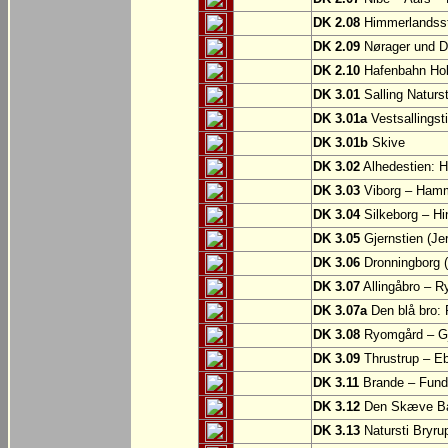
DK 2.08
Himmerlandsst
DK 2.09
Nørager und D
DK 2.10
Hafenbahn Ho
DK 3.01
Salling Naturs
DK 3.01a
Vestsallingst
DK 3.01b
Skive
DK 3.02
Alhedestien: H
DK 3.03
Viborg – Ham
DK 3.04
Silkeborg – Hi
DK 3.05
Gjernstien (Je
DK 3.06
Dronningborg (
DK 3.07
Allingåbro – 
DK 3.07a
Den blå bro:
DK 3.08
Ryomgård – Gje
DK 3.09
Thrustrup – Ebe
DK 3.11
Brande – Fund
DK 3.12
Den Skæve Ban
DK 3.13
Natursti Bryru