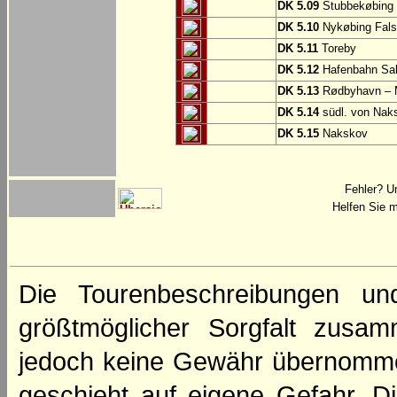
DK 5.09
Stubbekøbing
DK 5.10
Nykøbing Fals
DK 5.11
Toreby
DK 5.12
Hafenbahn Sa
DK 5.13
Rødbyhavn – 
DK 5.14
südl. von Nak
DK 5.15
Nakskov
Fehler? U
Helfen Sie m
Die Tourenbeschreibungen un
größtmöglicher Sorgfalt zusamm
jedoch keine Gewähr übernomme
geschieht auf eigene Gefahr. Di