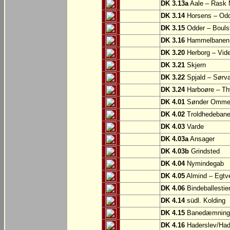
DK 3.13a
Aale – Rask 
DK 3.14
Horsens – Od
DK 3.15
Odder – Boulst
DK 3.16
Hammelbanen: 
DK 3.20
Herborg – Vi
DK 3.21
Skjern
DK 3.22
Spjald – Sørv
DK 3.24
Harboøre – Th
DK 4.01
Sønder Omme –
DK 4.02
Troldhedebanes
DK 4.03
Varde
DK 4.03a
Ansager
DK 4.03b
Grindsted
DK 4.04
Nymindegab
DK 4.05
Almind – Egtv
DK 4.06
Bindeballestien
DK 4.14
südl. Kolding
DK 4.15
Banedæmningen
DK 4.16
Haderslev/Had