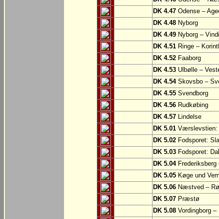
DK 4.47
Odense – Aged
DK 4.48
Nyborg
DK 4.49
Nyborg – Vind
DK 4.51
Ringe – Korint
DK 4.52
Faaborg
DK 4.53
Ulbølle – Vest
DK 4.54
Skovsbo – Sv
DK 4.55
Svendborg
DK 4.56
Rudkøbing
DK 4.57
Lindelse
DK 5.01
Værslevstien:
DK 5.02
Fodsporet: Sl
DK 5.03
Fodsporet: Da
DK 5.04
Frederiksberg
DK 5.05
Køge und Vem
DK 5.06
Næstved – R
DK 5.07
Præstø
DK 5.08
Vordingborg –