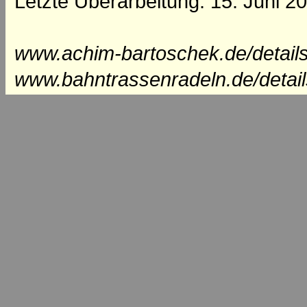
Letzte Überarbeitung: 15. Juni 2
www.achim-bartoschek.de/details
www.bahntrassenradeln.de/detail