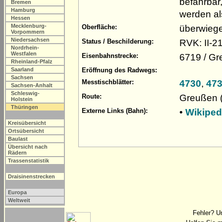
befahrbar
Bremen
Hamburg
werden al
Hessen
Mecklenburg-
überwieg
Oberfläche:
Vorpommern
Niedersachsen
RVK: II-2
Status / Beschilderung:
Nordrhein-
Westfalen
6719 / Gr
Eisenbahnstrecke:
Rheinland-Pfalz
Saarland
Eröffnung des Radwegs:
Sachsen
4730
,
47
Messtischblätter:
Sachsen-Anhalt
Schleswig-
Greußen (
Route:
Holstein
Thüringen
•
Wikiped
Externe Links (Bahn):
Kreisübersicht
Ortsübersicht
Baulast
Übersicht nach
Rädern
Trassenstatistik
Draisinenstrecken
Europa
Weltweit
Fehler? U