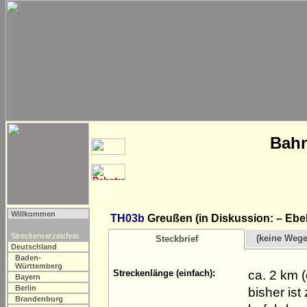
Bahn
Willkommen
TH03b
Greußen (in Diskussion: – Ebel
Streckenverzeichnis
(keine Weg
Steckbrief
Deutschland
Baden-
Württemberg
ca. 2 km 
Streckenlänge (einfach):
Bayern
Berlin
bisher is
Brandenburg