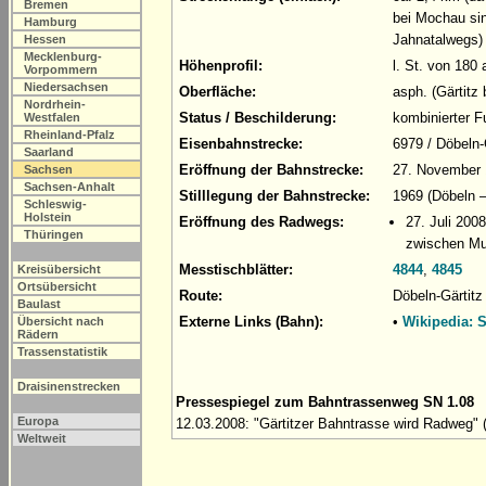
Bremen
bei Mochau sin
Hamburg
Jahnatalwegs)
Hessen
Mecklenburg-
Höhenprofil:
l. St. von 180
Vorpommern
Niedersachsen
Oberfläche:
asph. (Gärtitz
Nordrhein-
Status / Beschilderung:
kombinierter 
Westfalen
Rheinland-Pfalz
Eisenbahnstrecke:
6979 / Döbeln
Saarland
Eröffnung der Bahnstrecke:
27. November 1
Sachsen
Sachsen-Anhalt
Stilllegung der Bahnstrecke:
1969 (Döbeln –
Schleswig-
Holstein
Eröffnung des Radwegs:
27. Juli 200
Thüringen
zwischen Mu
Messtischblätter:
4844
,
4845
Kreisübersicht
Ortsübersicht
Route:
Döbeln-Gärtit
Baulast
Externe Links (Bahn):
•
Wikipedia: 
Übersicht nach
Rädern
Trassenstatistik
Draisinenstrecken
Pressespiegel zum Bahntrassenweg SN 1.08
Europa
12.03.2008: "Gärtitzer Bahntrasse wird Radweg" 
Weltweit