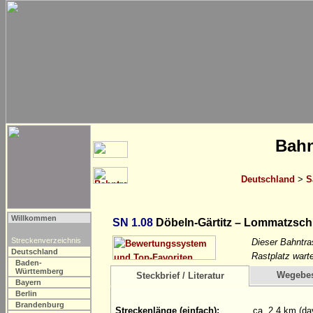
Bahn
Deutschland
>
S
Willkommen
SN 1.08
Döbeln-Gärtitz – Lommatzsch (
Streckenverzeichnis
Dieser Bahntra
Deutschland
Rastplatz wart
Baden-
Württemberg
Wegebe
Steckbrief / Literatur
Bayern
Berlin
Brandenburg
Streckenlänge (einfach):
ca. 2,4 km (da