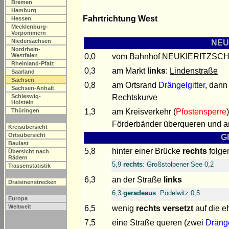
Bremen
Hamburg
Fahrtrichtung West
Hessen
Mecklenburg-
Vorpommern
Niedersachsen
NEUK
Nordrhein-
0,0
vom Bahnhof NEUKIERITZSCH in
Westfalen
Rheinland-Pfalz
0,3
am Markt
links
:
Lindenstraße
Saarland
Sachsen
0,8
am Ortsrand
Drängelgitter
, dann
Sachsen-Anhalt
Rechtskurve
Schleswig-
Holstein
1,3
am Kreisverkehr (
Pfostensperre
Thüringen
Förderbänder überqueren und 
Kreisübersicht
Ortsübersicht
G
Baulast
5,8
hinter einer Brücke
rechts
folge
Übersicht nach
Rädern
5,9
rechts
: Großstolpener See 0,2
Trassenstatistik
6,3
an der Straße
links
Draisinenstrecken
6,3
geradeaus
: Pödelwitz 0,5
Europa
Weltweit
6,5
wenig
rechts versetzt
auf die e
7,5
eine Straße queren (zwei
Dränge