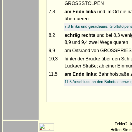
GROSSSTOLPEN
7,8
am Ende
links
und im Ort die n
überqueren
7,8
links
und
geradeaus
: Großstolpen
8,2
schräg rechts
und bei 8,3 wen
8,9 und 9,4 zwei Wege queren
9,9
am Ortsrand von GROSSPRIESS
10,3
hinter der Brücke über den Sch
Luckaer Straße
; ab einer Einm
11,5
am Ende
links
:
Bahnhofstraße
z
11,5 Anschluss an den Bahntrassenweg
Fehler? U
Helfen Sie m