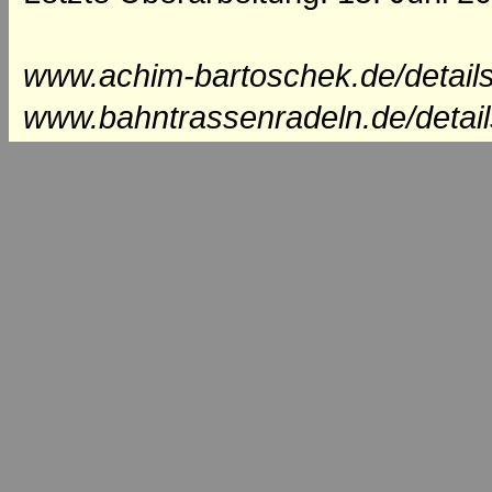
www.achim-bartoschek.de/detail
www.bahntrassenradeln.de/detai