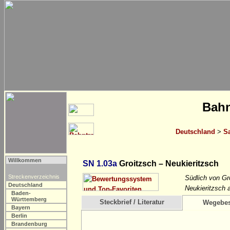
Bahn
Deutschland
>
S
Willkommen
SN 1.03a
Groitzsch – Neukieritzsch
Streckenverzeichnis
Südlich von Gr
Deutschland
Neukieritzsch 
Baden-
Württemberg
Steckbrief / Literatur
Wegebes
Bayern
Berlin
Brandenburg