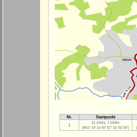
Nr.
Startpunkt
51.24261, 7.53064
1
[N51° 14' 33.40" E7° 31' 50.30"]