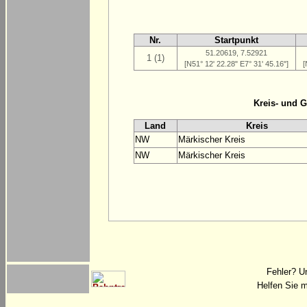
Nr.
Startpunkt
51.20619, 7.52921
1 (1)
[N51° 12' 22.28" E7° 31' 45.16"]
[
Kreis- und 
Land
Kreis
NW
Märkischer Kreis
NW
Märkischer Kreis
Fehler? U
Helfen Sie m