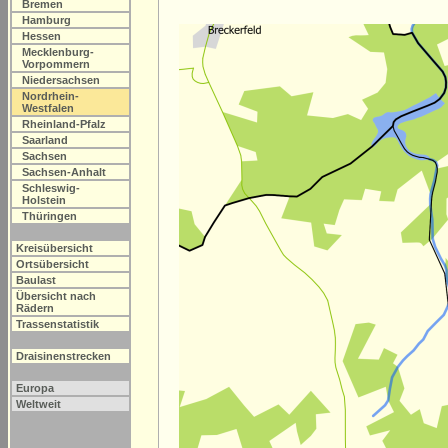
Bremen
Hamburg
Hessen
Mecklenburg-
Vorpommern
Niedersachsen
Nordrhein-
Westfalen
Rheinland-Pfalz
Saarland
Sachsen
Sachsen-Anhalt
Schleswig-
Holstein
Thüringen
Kreisübersicht
Ortsübersicht
Baulast
Übersicht nach
Rädern
Trassenstatistik
Draisinenstrecken
Europa
Weltweit