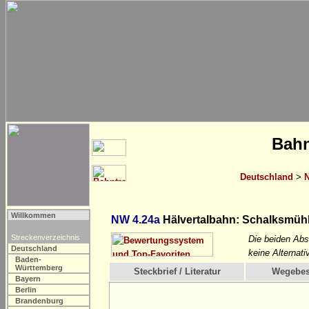
Bahn
Deutschland
>
N
Willkommen
NW 4.24a
Hälvertalbahn: Schalksmühle
Streckenverzeichnis
Die beiden Absc
Deutschland
keine Alternat
Baden-
Württemberg
Steckbrief / Literatur
Wegebes
Bayern
Berlin
Brandenburg