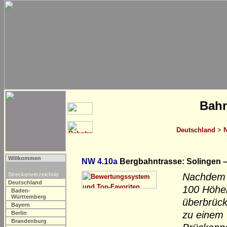
Bahn
Deutschland
>
N
Willkommen
NW 4.10a
Bergbahntrasse: Solingen 
Streckenverzeichnis
Nachdem d
Deutschland
100 Höhe
Baden-
Württemberg
überbrück
Bayern
zu einem
Berlin
Brandenburg