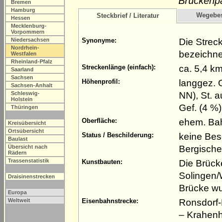
Brückenp
Bremen
Hamburg
Wegebe
Steckbrief / Literatur
Hessen
Mecklenburg-
Vorpommern
Die Strec
Niedersachsen
Synonyme:
Nordrhein-
bezeichne
Westfalen
Rheinland-Pfalz
ca. 5,4 k
Streckenlänge (einfach):
Saarland
Sachsen
langgez. 
Höhenprofil:
Sachsen-Anhalt
NN), St. a
Schleswig-
Holstein
Gef. (4 %
Thüringen
ehem. Bah
Oberfläche:
Kreisübersicht
Ortsübersicht
keine Bes
Status / Beschilderung:
Baulast
Bergisch
Übersicht nach
Rädern
Trassenstatistik
Die Brück
Kunstbauten:
Solingen/
Draisinenstrecken
Brücke wu
Europa
Ronsdorf-
Weltweit
Eisenbahnstrecke:
– Krahen