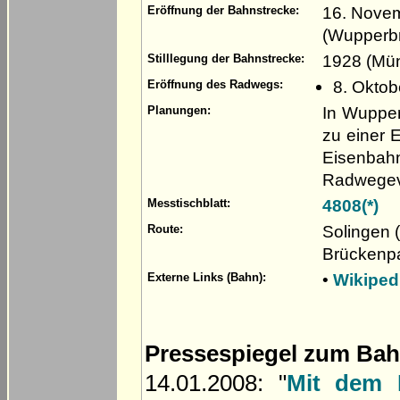
16. Novem
Eröffnung der Bahnstrecke:
(Wupperbr
1928 (Mü
Stilllegung der Bahnstrecke:
8. Oktob
Eröffnung des Radwegs:
In Wupper
Planungen:
zu einer 
Eisenbahn
Radwegev
4808(*)
Messtischblatt:
Solingen 
Route:
Brückenp
•
Wikiped
Externe Links (Bahn):
Pressespiegel zum Ba
14.01.2008: "
Mit dem 