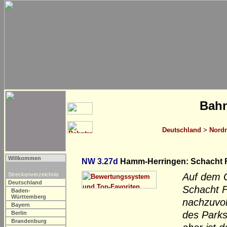
Bahn
Deutschland
>
Nordr
Willkommen
NW 3.27d
Hamm-Herringen: Schacht Fr
Streckenverzeichnis
Auf dem 
Deutschland
Schacht 
Baden-
Württemberg
nachzuvol
Bayern
des Parks
Berlin
Brandenburg