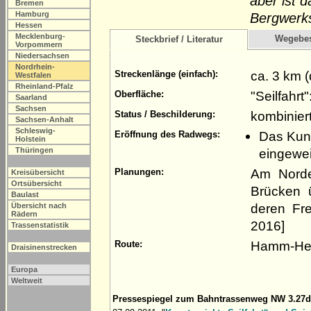
aber ist d
Bremen
Hamburg
Bergwerks
Hessen
Mecklenburg-
Wegebe
Steckbrief / Literatur
Vorpommern
Niedersachsen
Nordrhein-
ca. 3 km 
Streckenlänge (einfach):
Westfalen
Rheinland-Pfalz
"Seilfahrt
Oberfläche:
Saarland
Sachsen
kombinier
Status / Beschilderung:
Sachsen-Anhalt
Schleswig-
Das Kuns
Eröffnung des Radwegs:
Holstein
Thüringen
eingewei
Am Nord
Planungen:
Kreisübersicht
Ortsübersicht
Brücken 
Baulast
deren Fre
Übersicht nach
Rädern
2016]
Trassenstatistik
Hamm-Her
Route:
Draisinenstrecken
Europa
Weltweit
Pressespiegel zum Bahntrassenweg NW 3.27d