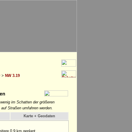
r
>
NW 3.19
pen
n wenig im Schatten der größeren
 auf Straßen umfahren werden.
Karte + Geodaten
itere 0,9 km geplant