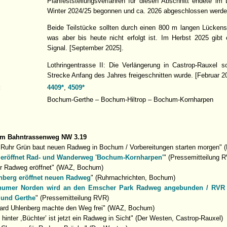
Planfeststellungsverfahren für diesen Abschnitt endete i
Winter 2024/25 begonnen und ca. 2026 abgeschlossen werde
Beide Teilstücke sollten durch einen 800 m langen Lücken
was aber bis heute nicht erfolgt ist. Im Herbst 2025 gibt 
Signal. [September 2025].
Lothringentrasse II: Die Verlängerung in Castrop-Rauxel 
Strecke Anfang des Jahres freigeschnitten wurde. [Februar 2
:
4409*
,
4509*
Bochum-Gerthe – Bochum-Hiltrop – Bochum-Kornharpen
um Bahntrassenweg NW 3.19
Ruhr Grün baut neuen Radweg in Bochum / Vorbereitungen starten morgen" (
eröffnet Rad- und Wanderweg 'Bochum-Kornharpen'
" (Pressemitteilung 
er Radweg eröffnet" (WAZ, Bochum)
nberg eröffnet neuen Radweg
" (Ruhrnachrichten, Bochum)
umer Norden wird an den Emscher Park Radweg angebunden / RVR u
 und Gerthe
" (Pressemitteilung RVR)
hard Uhlenberg machte den Weg frei" (WAZ, Bochum)
hinter ,Büchter’ ist jetzt ein Radweg in Sicht" (Der Westen, Castrop-Rauxel)