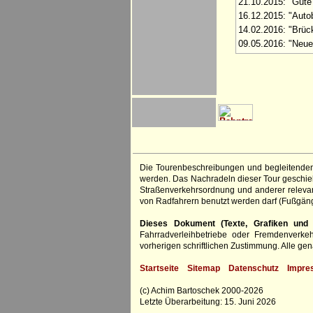
21.10.2015: "Gut
16.12.2015: "Auto
14.02.2016: "Brüc
09.05.2016: "Neue
Die Tourenbeschreibungen und begleitenden
werden. Das Nachradeln dieser Tour geschieht
Straßenverkehrsordnung und anderer relevan
von Radfahrern benutzt werden darf (Fußgän
Dieses Dokument (Texte, Grafiken und F
Fahrradverleihbetriebe oder Fremdenverke
vorherigen schriftlichen Zustimmung. Alle 
Startseite
Sitemap
Datenschutz
Impre
(c) Achim Bartoschek 2000-2026
Letzte Überarbeitung: 15. Juni 2026