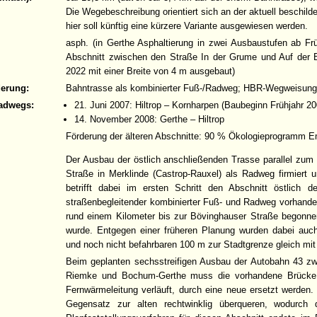
Die Wegebeschreibung orientiert sich an der aktuell beschi
hier soll künftig eine kürzere Variante ausgewiesen werden.
asph. (in Gerthe Asphaltierung in zwei Ausbaustufen ab Fr
Abschnitt zwischen den Straße In der Grume und Auf der
2022 mit einer Breite von 4 m ausgebaut)
derung:
Bahntrasse als kombinierter Fuß-/Radweg; HBR-Wegweisung
adwegs:
21. Juni 2007: Hiltrop – Kornharpen (Baubeginn Frühjahr 20
14. November 2008: Gerthe – Hiltrop
Förderung der älteren Abschnitte: 90 % Ökologieprogramm 
Der Ausbau der östlich anschließenden Trasse parallel zum 
Straße in Merklinde (Castrop-Rauxel) als Radweg firmiert u
betrifft dabei im ersten Schritt den Abschnitt östlich
straßenbegleitender kombinierter Fuß- und Radweg vorhand
rund einem Kilometer bis zur Bövinghauser Straße begonne
wurde. Entgegen einer früheren Planung wurden dabei auc
und noch nicht befahrbaren 100 m zur Stadtgrenze gleich mit
Beim geplanten sechsstreifigen Ausbau der Autobahn 43 z
Riemke und Bochum-Gerthe muss die vorhandene Brücke 
Fernwärmeleitung verläuft, durch eine neue ersetzt werden.
Gegensatz zur alten rechtwinklig überqueren, wodurch