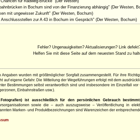
e Chancen für Radweg-Brücke" (Der Westen)
bahnbrücken in Bochum sind von der Finanzierung abhängig" (Der Westen, 
ken mit ungewisser Zukunft" (Der Westen, Bochum)
 Anschlussstellen zur A 43 in Bochum im Gespräch" (Der Westen, Bochum)
Fehler? Ungenauigkeiten? Aktualisierungen? Link defekt
Helfen Sie mit diese Seite auf dem neuesten Stand zu halt
 Angaben wurden mit größtmöglicher Sorgfalt zusammengestellt. Für ihre Richt
 auf eigene Gefahr. Die Mitteilung der Wegeführungen erfolgt mit dem ausdrückli
ter Bestimmungen selbst verantwortlich sind und insbesondere im Einzelfall vor
gerzonen, Einbahnstraßen usw.).
otografien) ist ausschließlich für den persönlichen Gebrauch bestimmt
hrsorganisationen sowie die – auch auszugsweise – Veröffentlichung in elekt
genannten Marken- und Produktbezeichnungen sind Warenzeichen der entsprechend
ssum