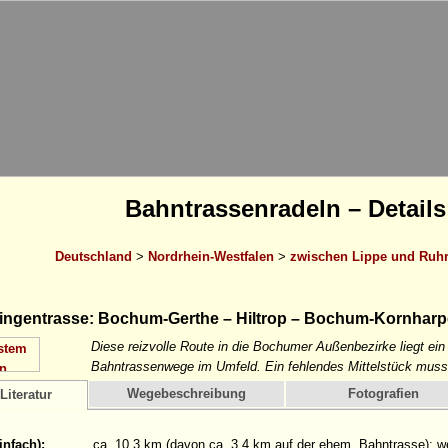
Bahntrassenradeln – Details
Deutschland
>
Nordrhein-Westfalen
>
zwischen Lippe und Ruh
ingentrasse: Bochum-Gerthe – Hiltrop – Bochum-Kornhar
Diese reizvolle Route in die Bochumer Außenbezirke liegt ei
Bahntrassenwege im Umfeld. Ein fehlendes Mittelstück muss
Wegebeschreibung
Fotografien
Literatur
infach):
ca. 10,3 km (davon ca. 3,4 km auf der ehem. Bahntrasse); we