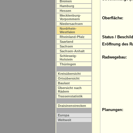
Bremen
Hamburg
Hessen
Mecklenburg-
Oberfläche:
Vorpommern
Niedersachsen
Nordrhein-
Westfalen
Status / Beschil
Rheinland-Pfalz
Saarland
Eröffnung des R
Sachsen
Sachsen-Anhalt
Schleswig-
Radwegebau:
Holstein
Thüringen
Kreisübersicht
Ortsübersicht
Baulast
Übersicht nach
Rädern
Trassenstatistik
Draisinenstrecken
Planungen:
Europa
Weltweit