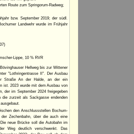
lderten Route zum Springorum-Radweg;
ühjahr bzw. September 2019; der südl.
 Bochumer Landwehr wurde im Frühjahr
07)
Emscher-Lippe, 10 % RVR
Bövinghauser Hellweg bis zur Wittener
nter "Lothringentrasse II". Der Ausbau
 der Straße An der Halde, an der ein
en ist. 2023 wurde mit dem Ausbau von
n, der im September 2024 freigegeben
h die zurzeit als Sackgasse endenden
 ausgebaut.
wischen den Anschlussstellen Bochum-
der Zechenbahn, über die auch eine
 Die neue Brücke soll die Autobahn im
 der Weg deutlich verschwenkt. Das