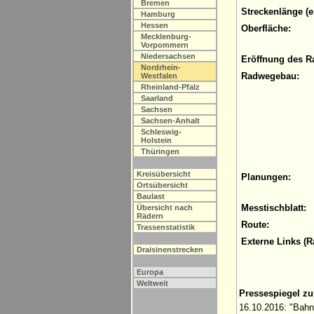
Bremen
Streckenlänge (e
Hamburg
Hessen
Oberfläche:
Mecklenburg-
Vorpommern
Niedersachsen
Eröffnung des R
Nordrhein-
Radwegebau:
Westfalen
Rheinland-Pfalz
Saarland
Sachsen
Sachsen-Anhalt
Schleswig-
Holstein
Thüringen
Kreisübersicht
Planungen:
Ortsübersicht
Baulast
Messtischblatt:
Übersicht nach
Rädern
Route:
Trassenstatistik
Externe Links (
Draisinenstrecken
Europa
Weltweit
Pressespiegel z
16.10.2016: "Bahn