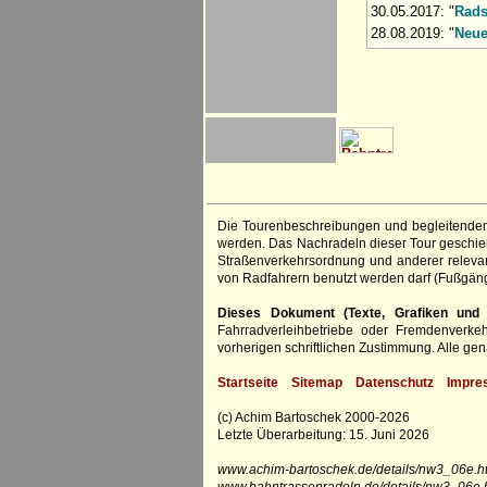
30.05.2017: "
Rads
28.08.2019: "
Neue
Die Tourenbeschreibungen und begleitenden
werden. Das Nachradeln dieser Tour geschieht
Straßenverkehrsordnung und anderer relevan
von Radfahrern benutzt werden darf (Fußgän
Dieses Dokument (Texte, Grafiken und F
Fahrradverleihbetriebe oder Fremdenverke
vorherigen schriftlichen Zustimmung. Alle 
Startseite
Sitemap
Datenschutz
Impre
(c) Achim Bartoschek 2000-2026
Letzte Überarbeitung: 15. Juni 2026
www.achim-bartoschek.de/details/nw3_06e.ht