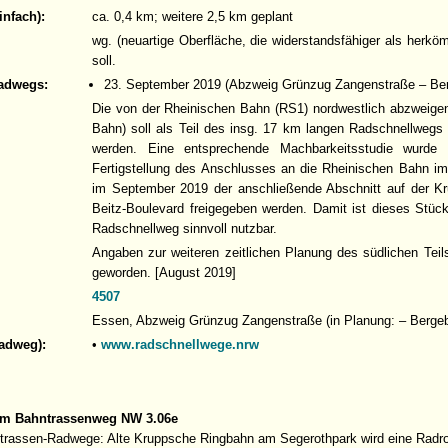
infach):
ca. 0,4 km; weitere 2,5 km geplant
wg. (neuartige Oberfläche, die widerstandsfähiger als her
soll.
adwegs:
23. September 2019 (Abzweig Grünzug Zangenstraße – Bert
Die von der Rheinischen Bahn (RS1) nordwestlich abzweige
Bahn) soll als Teil des insg. 17 km langen Radschnellweg
werden. Eine entsprechende Machbarkeitsstudie wurde 
Fertigstellung des Anschlusses an die Rheinischen Bahn i
im September 2019 der anschließende Abschnitt auf der K
Beitz-Boulevard freigegeben werden. Damit ist dieses Stüc
Radschnellweg sinnvoll nutzbar.
Angaben zur weiteren zeitlichen Planung des südlichen Tei
geworden. [August 2019]
4507
Essen, Abzweig Grünzug Zangenstraße (in Planung: – Berge
Radweg):
•
www.radschnellwege.nrw
um Bahntrassenweg NW 3.06e
trassen-Radwege: Alte Kruppsche Ringbahn am Segerothpark wird eine Radr