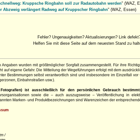
chnellweg: Kruppsche Ringbahn soll zur Radautobahn werden
" (WAZ, E
r Abzweig verlängert Radweg auf Kruppscher Ringbahn
" (WAZ, Essen)
Fehler? Ungenauigkeiten? Aktualisierungen? Link defekt
Helfen Sie mit diese Seite auf dem neuesten Stand zu halt
 Angaben wurden mit größtmöglicher Sorgfalt zusammengestellt. Für ihre Richt
 auf eigene Gefahr. Die Mitteilung der Wegeführungen erfolgt mit dem ausdrückli
ter Bestimmungen selbst verantwortlich sind und insbesondere im Einzelfall vor
gerzonen, Einbahnstraßen usw.).
otografien) ist ausschließlich für den persönlichen Gebrauch bestimmt
hrsorganisationen sowie die – auch auszugsweise – Veröffentlichung in elekt
genannten Marken- und Produktbezeichnungen sind Warenzeichen der entsprechend
ssum
m /