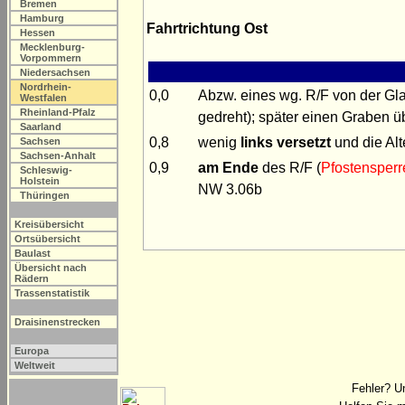
Bremen
Hamburg
Fahrtrichtung Ost
Hessen
Mecklenburg-
Vorpommern
Niedersachsen
Nordrhein-
0,0
Abzw. eines wg. R/F von der Gl
Westfalen
Rheinland-Pfalz
gedreht); später einen Graben 
Saarland
0,8
wenig
links versetzt
und die Alt
Sachsen
Sachsen-Anhalt
0,9
am Ende
des R/F (
Pfostensperr
Schleswig-
Holstein
NW 3.06b
Thüringen
Kreisübersicht
Ortsübersicht
Baulast
Übersicht nach
Rädern
Trassenstatistik
Draisinenstrecken
Europa
Weltweit
Fehler? U