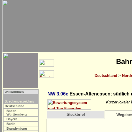
Bahn
Deutschland
>
Nordr
Willkommen
NW 3.06c
Essen-Altenessen: südlich 
Streckenverzeichnis
Kurzer lokale
Deutschland
Baden-
Steckbrief
Württemberg
Wegebes
Bayern
Berlin
Brandenburg