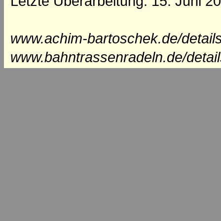
Letzte Überarbeitung: 15. Juni 2
www.achim-bartoschek.de/detail
www.bahntrassenradeln.de/detai