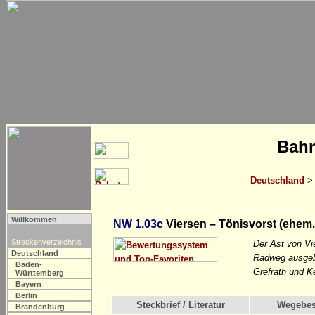
Bahn
Deutschland
Willkommen
NW 1.03c
Viersen – Tönisvorst (ehem.
Streckenverzeichnis
Der Ast von Vi
Deutschland
Radweg ausgeba
Baden-
Grefrath und 
Württemberg
Bayern
Berlin
Steckbrief / Literatur
Wegebes
Brandenburg