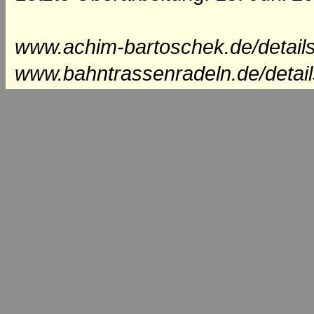
www.achim-bartoschek.de/detail
www.bahntrassenradeln.de/detai