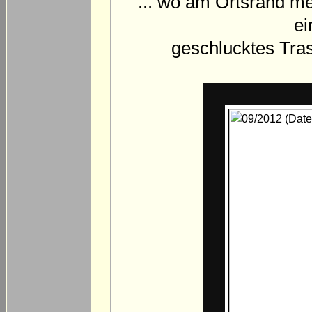
... wo am Ortsrand me
ei
geschlucktes Tra