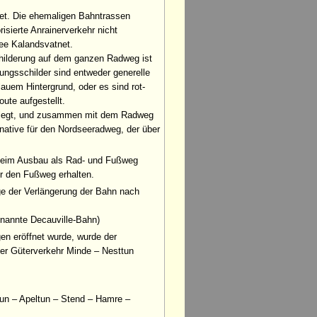
iet. Die ehemaligen Bahntrassen
isierte Anrainerverkehr nicht
See Kalandsvatnet.
childerung auf dem ganzen Radweg ist
ungsschilder sind entweder generelle
auem Hintergrund, oder es sind rot-
ute aufgestellt.
gelegt, und zusammen mit dem Radweg
rnative für den Nordseeradweg, der über
 beim Ausbau als Rad- und Fußweg
ür den Fußweg erhalten.
e der Verlängerung der Bahn nach
nannte Decauville-Bahn)
gen eröffnet wurde, wurde der
der Güterverkehr Minde – Nesttun
un – Apeltun – Stend – Hamre –