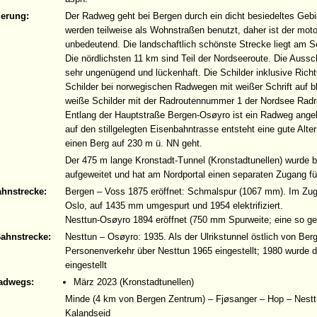
derung:
Der Radweg geht bei Bergen durch ein dicht besiedeltes Geb
werden teilweise als Wohnstraßen benutzt, daher ist der motor
unbedeutend. Die landschaftlich schönste Strecke liegt am 
Die nördlichsten 11 km sind Teil der Nordseeroute. Die Auss
sehr ungenügend und lückenhaft. Die Schilder inklusive Richt
Schilder bei norwegischen Radwegen mit weißer Schrift auf bl
weiße Schilder mit der Radroutennummer 1 der Nordsee Radro
Entlang der Hauptstraße Bergen-Osøyro ist ein Radweg an
auf den stillgelegten Eisenbahntrasse entsteht eine gute Alte
einen Berg auf 230 m ü. NN geht.
Der 475 m lange Kronstadt-Tunnel (Kronstadtunellen) wurde
aufgeweitet und hat am Nordportal einen separaten Zugang f
ahnstrecke:
Bergen – Voss 1875 eröffnet: Schmalspur (1067 mm). Im Zug
Oslo, auf 1435 mm umgespurt und 1954 elektrifiziert.
Nesttun-Osøyro 1894 eröffnet (750 mm Spurweite; eine so ge
Bahnstrecke:
Nesttun – Osøyro: 1935. Als der Ulrikstunnel östlich von Ber
Personenverkehr über Nesttun 1965 eingestellt; 1980 wurde 
eingestellt
adwegs:
März 2023 (Kronstadtunellen)
Minde (4 km von Bergen Zentrum) – Fjøsanger – Hop – Nestt
Kalandseid