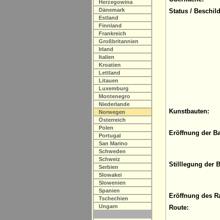
Herzegowina
Dänemark
Status / Beschil
Estland
Finnland
Frankreich
Großbritannien
Irland
Italien
Kroatien
Lettland
Litauen
Luxemburg
Montenegro
Niederlande
Kunstbauten:
Norwegen
Österreich
Polen
Eröffnung der B
Portugal
San Marino
Schweden
Schweiz
Stilllegung der 
Serbien
Slowakei
Slowenien
Spanien
Eröffnung des R
Tschechien
Ungarn
Route: