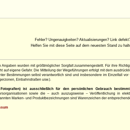
Fehler? Ungenauigkeiten? Aktualisierungen? Link defekt
Helfen Sie mit diese Seite auf dem neuesten Stand zu halt
 Angaben wurden mit größtmöglicher Sorgfalt zusammengestellt. Für ihre Richt
 auf eigene Gefahr. Die Mitteilung der Wegeführungen erfolgt mit dem ausdrückli
ter Bestimmungen selbst verantwortlich sind und insbesondere im Einzelfall vor
gerzonen, Einbahnstraßen usw.).
otografien) ist ausschließlich für den persönlichen Gebrauch bestimmt
hrsorganisationen sowie die – auch auszugsweise – Veröffentlichung in elekt
genannten Marken- und Produktbezeichnungen sind Warenzeichen der entsprechend
ssum