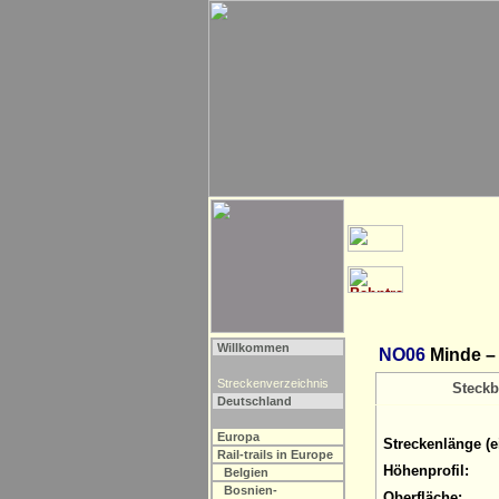
Willkommen
NO06
Minde –
Streckenverzeichnis
Steckb
Deutschland
Europa
Streckenlänge (e
Rail-trails in Europe
Höhenprofil:
Belgien
Bosnien-
Oberfläche: