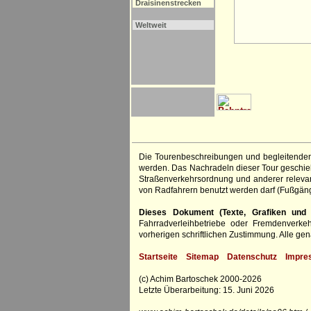
Draisinenstrecken
Weltweit
Die Tourenbeschreibungen und begleitenden
werden. Das Nachradeln dieser Tour geschieht
Straßenverkehrsordnung und anderer relevan
von Radfahrern benutzt werden darf (Fußgän
Dieses Dokument (Texte, Grafiken und F
Fahrradverleihbetriebe oder Fremdenverke
vorherigen schriftlichen Zustimmung. Alle 
Startseite
Sitemap
Datenschutz
Impre
(c) Achim Bartoschek 2000-2026
Letzte Überarbeitung: 15. Juni 2026