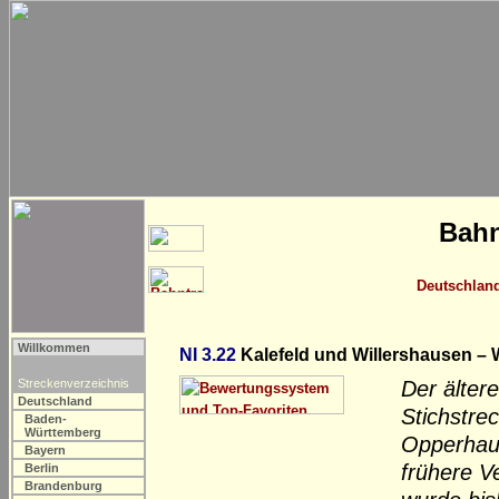
Bahn
Deutschlan
Willkommen
NI 3.22
Kalefeld und Willershausen – 
Streckenverzeichnis
Der älter
Deutschland
Stichstre
Baden-
Württemberg
Opperhau
Bayern
frühere V
Berlin
Brandenburg