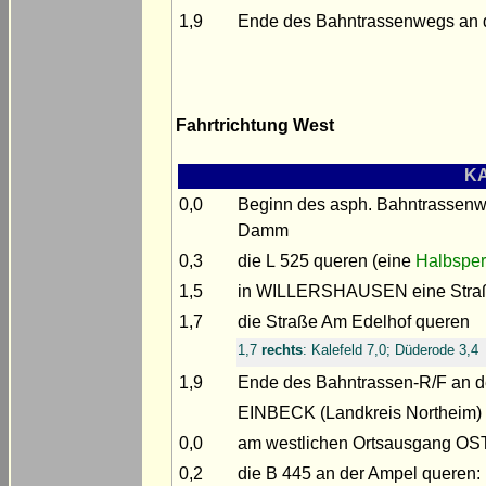
1,9
Ende des Bahntrassenwegs an d
Fahrtrichtung West
KA
0,0
Beginn des asph. Bahntrassenw
Damm
0,3
die L 525 queren (eine
Halbsper
1,5
in WILLERSHAUSEN eine Straße 
1,7
die Straße Am Edelhof queren
1,7
rechts
: Kalefeld 7,0; Düderode 3,4
1,9
Ende des Bahntrassen-R/F an de
EINBECK (Landkreis Northeim)
0,0
am westlichen Ortsausgang O
0,2
die B 445 an der Ampel queren: