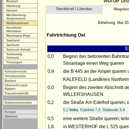
wurde bis
Bremen
Hamburg
Steckbrief / Literatur
Wegebes
Hessen
Mecklenburg-
Vorpommern
Befahrung: Mai 20
Niedersachsen
Nordrhein-
Westfalen
Fahrtrichtung Ost
Rheinland-Pfalz
Saarland
Sachsen
E
Sachsen-Anhalt
Schleswig-
0,0
Beginn des betonierten Bahnt
Holstein
Thüringen
Siloanlage einen Weg queren
0,9
die B 445 an der Ampel queren
Kreisübersicht
Ortsübersicht
KALEFELD (Landkreis Northeim
Baulast
Übersicht nach
0,0
Beginn des zweiten Abschnitt de
Rädern
Trassenstatistik
WILLERSHAUSEN
0,2
die Straße Am Edelhof queren, 
Draisinenstrecken
0,2
links
: Kalefeld 7,0; Düderode 3,4
Europa
Weltweit
0,5
eine weitere Straße queren; teil
1,6
in WESTERHOF die L 525 quer