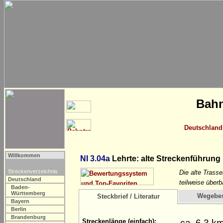
Bahn
Deutschland
Willkommen
NI 3.04a
Lehrte: alte Streckenführung
Streckenverzeichnis
Die alte Trass
Deutschland
teilweise überb
Baden-
Württemberg
Wegebe
Steckbrief / Literatur
Bayern
Berlin
Brandenburg
ca. 6,3 k
Streckenlänge (einfach):