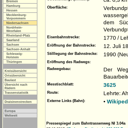
Bremen
Hamburg
Verbundp
Oberfläche:
Hessen
wasserge
Mecklenburg-
Vorpommern
dem Südr
Niedersachsen
Nordrhein-
Verbundpfl
Westfalen
Rheinland-Pfalz
1770 / Le
Eisenbahnstrecke:
Saarland
Sachsen
12. Juli 1
Eröffnung der Bahnstrecke:
Sachsen-Anhalt
1990 (Neu
Stilllegung der Bahnstrecke:
Schleswig-
Holstein
Eröffnung des Radwegs:
Thüringen
Der Weg
Radwegebau:
Kreisübersicht
Bauarbeit
Ortsübersicht
Baulast
3625
Messtischblatt:
Übersicht nach
Rädern
Lehrte: Ah
Route:
Trassenstatistik
•
Wikiped
Externe Links (Bahn):
Draisinenstrecken
Europa
Weltweit
Pressespiegel zum Bahntrassenweg NI 3.04a