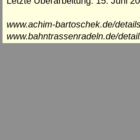
Letzte Überarbeitung: 15. Juni 2
www.achim-bartoschek.de/details
www.bahntrassenradeln.de/detail