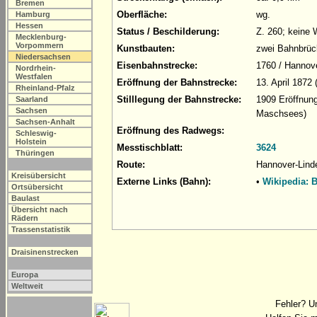
Bremen
Oberfläche:
wg.
Hamburg
Hessen
Status / Beschilderung:
Z. 260; keine
Mecklenburg-
Vorpommern
Kunstbauten:
zwei Bahnbrüc
Niedersachsen
Eisenbahnstrecke:
1760 / Hannove
Nordrhein-
Westfalen
Eröffnung der Bahnstrecke:
13. April 1872
Rheinland-Pfalz
Stilllegung der Bahnstrecke:
1909 Eröffnun
Saarland
Sachsen
Maschsees)
Sachsen-Anhalt
Eröffnung des Radwegs:
Schleswig-
Holstein
Messtischblatt:
3624
Thüringen
Route:
Hannover-Lind
Kreisübersicht
Externe Links (Bahn):
•
Wikipedia: 
Ortsübersicht
Baulast
Übersicht nach
Rädern
Trassenstatistik
Draisinenstrecken
Europa
Weltweit
Fehler? U