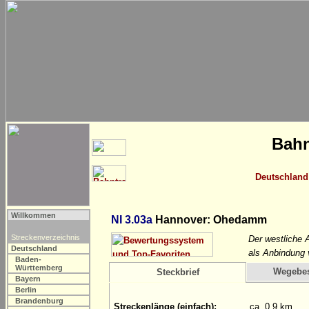
Bahn
Deutschland
Willkommen
NI 3.03a
Hannover: Ohedamm
Streckenverzeichnis
Der westliche
Deutschland
als Anbindung
Baden-
Württemberg
Wegebe
Steckbrief
Bayern
Berlin
Brandenburg
Streckenlänge (einfach):
ca. 0,9 km