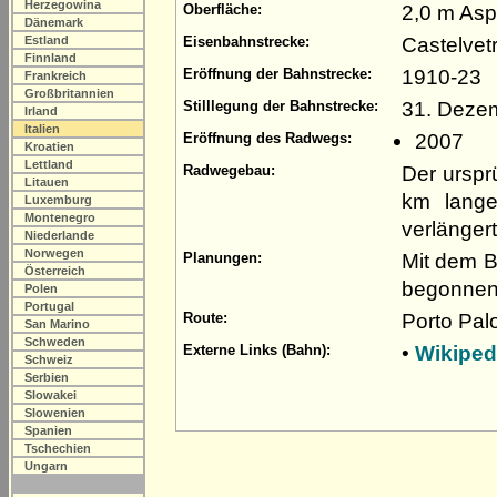
Herzegowina
2,0 m Asp
Oberfläche:
Dänemark
Castelvet
Estland
Eisenbahnstrecke:
Finnland
1910-23
Eröffnung der Bahnstrecke:
Frankreich
Großbritannien
31. Deze
Stilllegung der Bahnstrecke:
Irland
Italien
2007
Eröffnung des Radwegs:
Kroatien
Lettland
Der urspr
Radwegebau:
Litauen
km lang
Luxemburg
Montenegro
verlängert
Niederlande
Norwegen
Mit dem B
Planungen:
Österreich
begonnen 
Polen
Portugal
Porto Pal
Route:
San Marino
Schweden
•
Wikiped
Externe Links (Bahn):
Schweiz
Serbien
Slowakei
Slowenien
Spanien
Tschechien
Ungarn