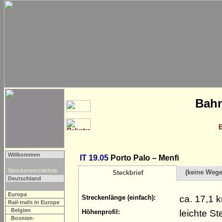
Bahn
Willkommen
IT 19.05
Porto Palo – Menfi
Streckenverzeichnis
(keine Weg
Steckbrief
Deutschland
Europa
ca. 17,1 
Streckenlänge (einfach):
Rail-trails in Europe
Belgien
leichte S
Höhenprofil:
Bosnien-