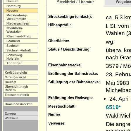
Bremen
Wegebe
Steckbrief / Literatur
Hamburg
Hessen
Mecklenburg-
ca. 5,3 k
Streckenlänge (einfach):
Vorpommern
Niedersachsen
l. St. vo
Höhenprofil:
Nordrhein-
Westfalen
Wahlen (
Rheinland-Pfalz
wg.
Oberfläche:
Saarland
Sachsen
überw. ko
Status / Beschilderung:
Sachsen-Anhalt
Schleswig-
nach Gra
Holstein
Thüringen
3579 / Mö
Eisenbahnstrecke:
Kreisübersicht
28. Febru
Eröffnung der Bahnstrecke:
Ortsübersicht
Mai 1983 
Stilllegung der Bahnstrecke:
Baulast
Übersicht nach
Michelba
Rädern
Trassenstatistik
24. Apri
Eröffnung des Radwegs:
Draisinenstrecken
6519*
Messtischblatt:
Europa
Wald-Mich
Route:
Weltweit
Die angr
Verweise: