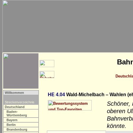
Bahn
Deutschl
Willkommen
HE 4.04
Wald-Michelbach – Wahlen (e
Streckenverzeichnis
Schöner, 
Deutschland
oberen Ulf
Baden-
Württemberg
Bahnverbi
Bayern
könnte.
Berlin
Brandenburg