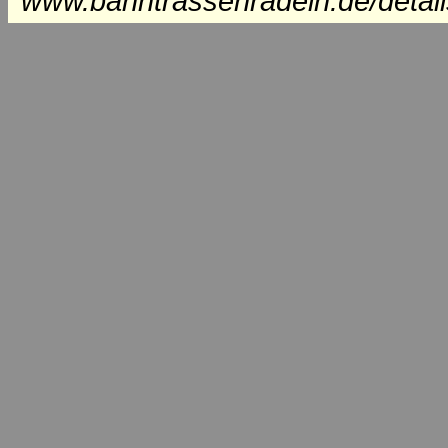
www.bahntrassenradeln.de/detai