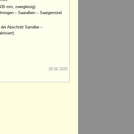
435 mm, zweigleisig)
helmingen – Saaralben – Saargemünd
 der Abschnitt Sarralbe –
tiviert)
29.06.2025