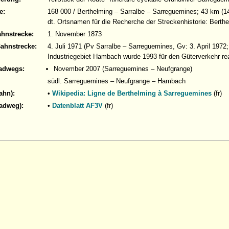
e:
168 000 / Berthelming – Sarralbe – Sarreguemines; 43 km (1
dt. Ortsnamen für die Recherche der Streckenhistorie: Bert
ahnstrecke:
1. November 1873
Bahnstrecke:
4. Juli 1971 (Pv Sarralbe – Sarreguemines, Gv: 3. April 1972;
Industriegebiet Hambach wurde 1993 für den Güterverkehr reak
adwegs:
November 2007 (Sarreguemines – Neufgrange)
südl. Sarreguemines – Neufgrange – Hambach
ahn):
•
Wikipedia: Ligne de Berthelming à Sarreguemines
(fr)
Radweg):
•
Datenblatt AF3V
(fr)