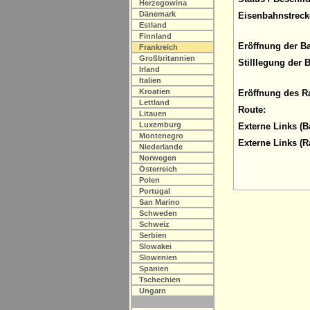
Herzegowina
Dänemark
Eisenbahnstreck
Estland
Finnland
Eröffnung der B
Frankreich
Großbritannien
Stilllegung der 
Irland
Italien
Kroatien
Eröffnung des R
Lettland
Route:
Litauen
Luxemburg
Externe Links (B
Montenegro
Externe Links (
Niederlande
Norwegen
Österreich
Polen
Portugal
San Marino
Schweden
Schweiz
Serbien
Slowakei
Slowenien
Spanien
Tschechien
Ungarn