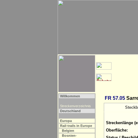
Willkommen
FR 57.05
Sarr
Streckenverzeichnis
Steckb
Deutschland
Europa
Streckenlänge (e
Rail-trails in Europe
Oberfläche:
Belgien
Bosnien-
Status / Beschil