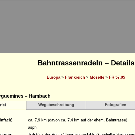
Bahntrassenradeln – Details
Europa
>
Frankreich
>
Moselle
>
FR 57.05
eguemines – Hambach
Wegebeschreibung
Fotografien
rief
infach):
ca. 7,9 km (davon ca. 7,4 km auf der ehem. Bahntrasse)
asph.
derung:
Teilstück der Route "Itinéraire cyclable Grundviller-Sarregue