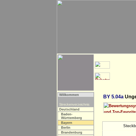
Willkommen
BY 5.04a
Unge
Streckenverzeichnis
Deutschland
Baden-
Württemberg
Bayern
Steckb
Berlin
Brandenburg