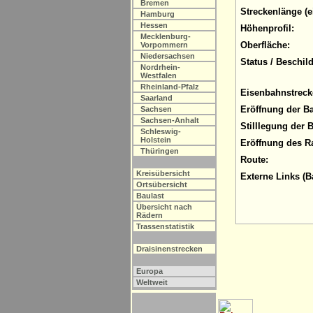
Bremen
Streckenlänge (e
Hamburg
Hessen
Höhenprofil:
Mecklenburg-
Oberfläche:
Vorpommern
Niedersachsen
Status / Beschil
Nordrhein-
Westfalen
Rheinland-Pfalz
Eisenbahnstreck
Saarland
Eröffnung der B
Sachsen
Sachsen-Anhalt
Stilllegung der 
Schleswig-
Holstein
Eröffnung des R
Thüringen
Route:
Kreisübersicht
Externe Links (B
Ortsübersicht
Baulast
Übersicht nach
Rädern
Trassenstatistik
Draisinenstrecken
Europa
Weltweit